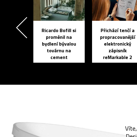
Ricardo Bofill si
Přichází tenčí a
proměnil na
propracovanější
bydlení bývalou
elektronický
továrnu na
zápisník
cement
reMarkable 2
Víte
Desi