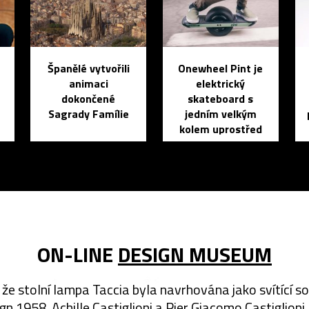
Španělé vytvořili
Onewheel Pint je
animaci
elektrický
dokončené
skateboard s
Sagrady Famílie
jedním velkým
kolem uprostřed
ON-LINE
DESIGN MUSEUM
, že stolní lampa Taccia byla navrhována jako svítící s
gn 1958, Achille Castiglioni a Pier Giacomo Castiglioni,