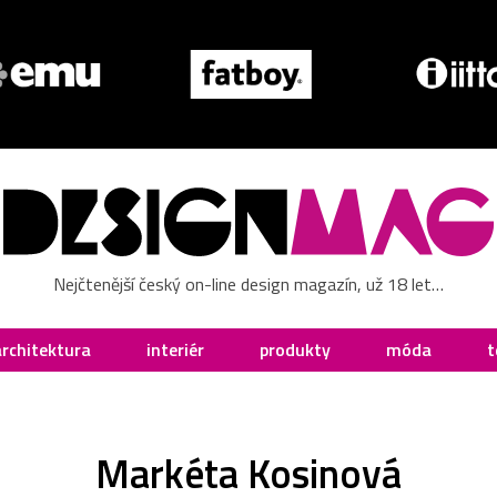
Nejčtenější český on-line design magazín, už 18 let…
architektura
interiér
produkty
móda
t
Markéta Kosinová