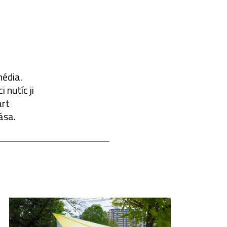
média.
 nutíc ji
art
ása.