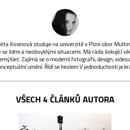
ta Kosinová studuje na univerzitě v Plzni obor Multi
e se lidmi a neobvyklými situacemi. Má ráda šokující věci
emýšlet. Zajímá se o moderní fotografii, design, video
onceptuální umění. Řídí se heslem V jednoduchosti je kr
VŠECH 4 ČLÁNKŮ AUTORA