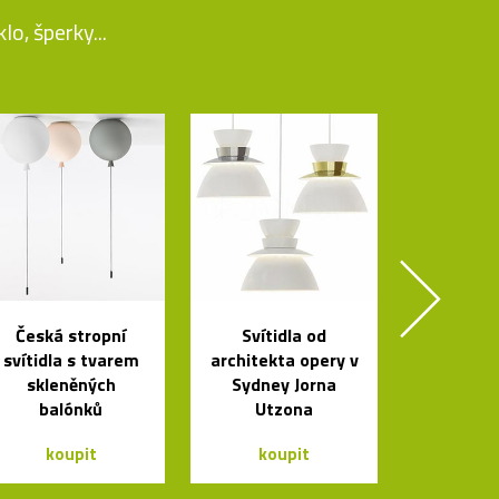
o, šperky...
Česká stropní
Svítidla od
svítidla s tvarem
architekta opery v
skleněných
Sydney Jorna
balónků
Utzona
koupit
koupit