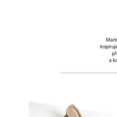
Marké
Inspiruj
př
a k