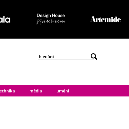
echnika
média
umění