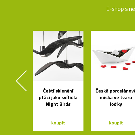
E-shop s ne
Čeští sklenění
Česká porcelánov
ptáci jako svítidla
miska ve tvaru
Night Birds
loďky
koupit
koupit