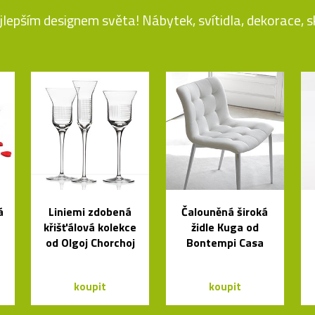
jlepším designem světa! Nábytek, svítidla, dekorace, skl
á
Liniemi zdobená
Čalouněná široká
křišťálová kolekce
židle Kuga od
od Olgoj Chorchoj
Bontempi Casa
koupit
koupit