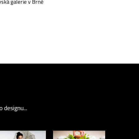
ská galerie v Brně
 designu...