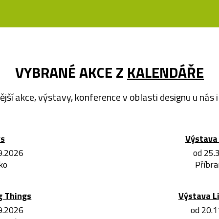
VYBRANÉ AKCE Z
KALENDÁŘE
ější akce, výstavy, konference v oblasti designu u nás i 
ws
Výstava 
.9.2026
od 25.
ko
Příbra
g Things
Výstava L
.9.2026
od 20.1