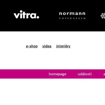
e-shop
videa
interiéry
homepage
události