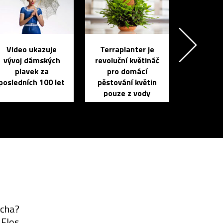
Video ukazuje
Terraplanter je
vývoj dámských
revoluční květináč
plavek za
pro domácí
posledních 100 let
pěstování květin
pouze z vody
ocha?
 Flos