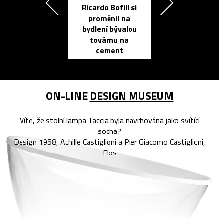
Ricardo Bofill si
Přichází ten
proměnil na
propracovan
bydlení bývalou
elektronic
továrnu na
zápisník
cement
reMarkable
ON-LINE
DESIGN MUSEUM
Víte, že stolní lampa Taccia byla navrhována jako svítící
socha?
Design 1958, Achille Castiglioni a Pier Giacomo Castiglioni,
Flos