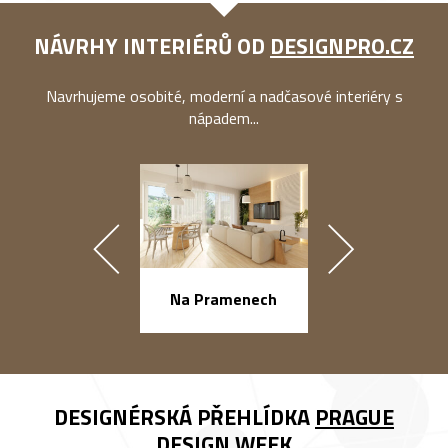
NÁVRHY INTERIÉRŮ OD
DESIGNPRO.CZ
Navrhujeme osobité, moderní a nadčasové interiéry s
nápadem...
Na Pramenech
náměstí Na Ba
DESIGNÉRSKÁ PŘEHLÍDKA
PRAGUE
DESIGN WEEK