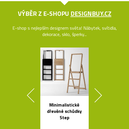
VÝBĚR Z E-SHOPU
DESIGNBUY.CZ
E-shop s nejlepším designem světa! Nábytek, svítidla,
dekorace, sklo, šperky...
Minimalistické
Kolekce kovo
dřevěné schůdky
mís La Sta
Step
dello Sciro