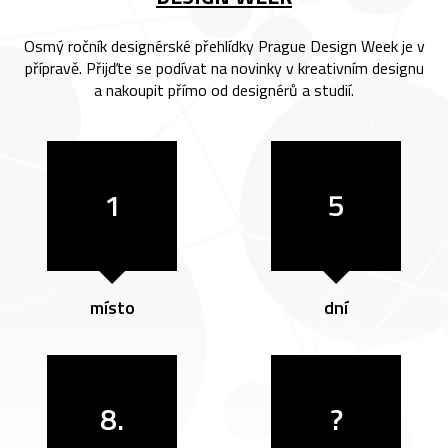
Osmý ročník designérské přehlídky Prague Design Week je v
přípravě. Přijďte se podívat na novinky v kreativním designu
a nakoupit přímo od designérů a studií.
1
5
místo
dní
8.
?