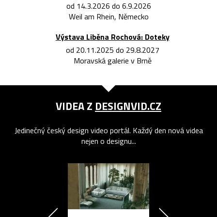
od 14.3.2026 do 6.9.2026
Weil am Rhein, Německo
Výstava Liběna Rochová: Doteky
od 20.11.2025 do 29.8.2027
Moravská galerie v Brně
VIDEA Z
DESIGNVID.CZ
Jedinečný český design video portál. Každý den nová videa
nejen o designu...