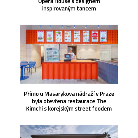
Opera House s designem
inspirovaným tancem
Přímo u Masarykova nádraží v Praze
byla otevřena restaurace The
Kimchi s korejským street foodem