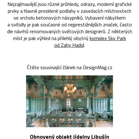
Nejzajímavější jsou různé průhledy, odrazy, moderní grafické
prvky a hlavně prosklené podlahy v zasedacích místnostech
ve vrcholu betonových násypníků. Vybavení nábytkem
a svítidly je pak současné od nejprestižnějších značek, často
dle návrhů renomovaných světových designérů. Z některých
míst je pak výhled na přilehlý obytný
komplex Sky Park
od Zahy Hadid
.
Čtěte související článek na DesignMag.cz
Obnovený objekt jídelny Libušín