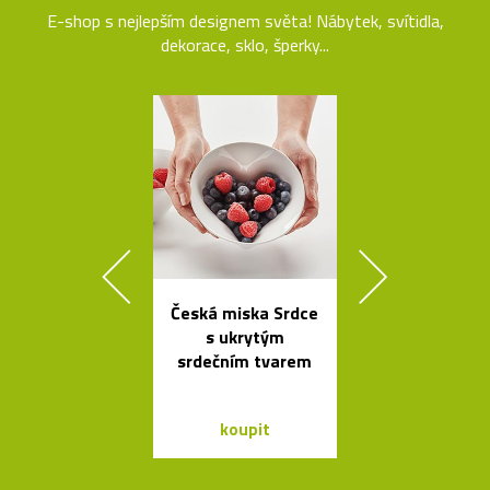
E-shop s nejlepším designem světa! Nábytek, svítidla,
dekorace, sklo, šperky...
Česká miska Srdce
Rychlovar
s ukrytým
konvice Plis
srdečním tvarem
čtyřech bar
koupit
koupit