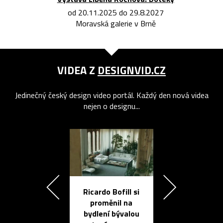
od 20.11.2025 do 29.8.2027
Moravská galerie v Brně
VIDEA Z
DESIGNVID.CZ
Jedinečný český design video portál. Každý den nová videa
nejen o designu...
Ricardo Bofill si
Přichází ten
proměnil na
propracovan
bydlení bývalou
elektronic