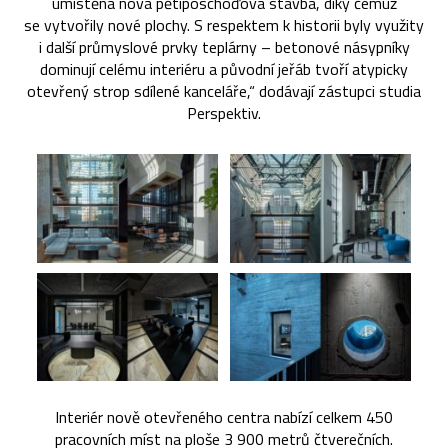
umístěna nová pětiposchoďová stavba, díky čemuž
se vytvořily nové plochy. S respektem k historii byly využity
i další průmyslové prvky teplárny – betonové násypníky
dominují celému interiéru a původní jeřáb tvoří atypicky
otevřený strop sdílené kanceláře,“ dodávají zástupci studia
Perspektiv.
Interiér nově otevřeného centra nabízí celkem 450
pracovních míst na ploše 3 900 metrů čtverečních.