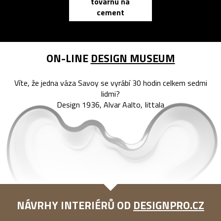
továrnu na
zápisník
cement
reMarkable
ON-LINE
DESIGN MUSEUM
Víte, že jedna váza Savoy se vyrábí 30 hodin celkem sedmi
lidmi?
Design 1936, Alvar Aalto, Iittala
NÁVRHY INTERIÉRŮ OD
DESIGNPRO.CZ