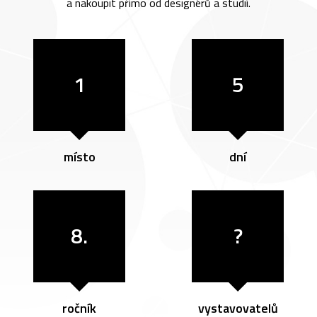
a nakoupit přímo od designérů a studií.
1
5
místo
dní
8.
?
ročník
vystavovatelů