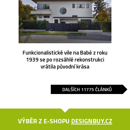
Funkcionalistické vile na Babě z roku
1939 se po rozsáhlé rekonstrukci
vrátila původní krása
DALŠÍCH 11775 ČLÁNKŮ
VÝBĚR Z E-SHOPU
DESIGNBUY.CZ