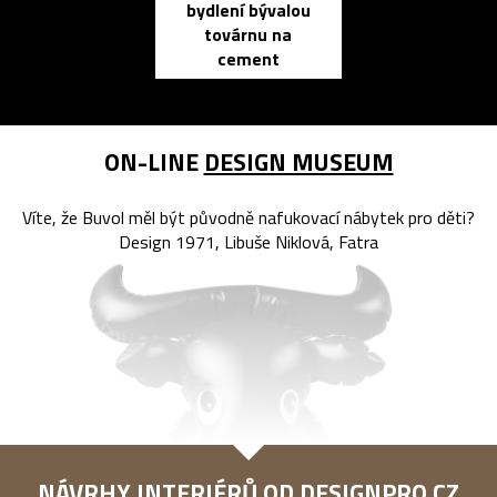
bydlení bývalou
elektronic
továrnu na
zápisník
cement
reMarkable
ON-LINE
DESIGN MUSEUM
Víte, že Buvol měl být původně nafukovací nábytek pro děti?
Design 1971, Libuše Niklová, Fatra
NÁVRHY INTERIÉRŮ OD
DESIGNPRO.CZ