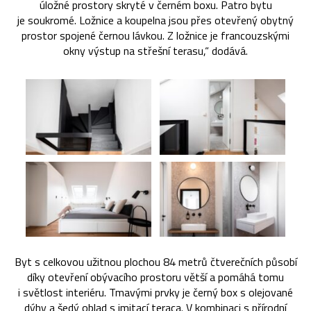
úložné prostory skryté v černém boxu. Patro bytu
je soukromé. Ložnice a koupelna jsou přes otevřený obytný
prostor spojené černou lávkou. Z ložnice je francouzskými
okny výstup na střešní terasu,“ dodává.
Byt s celkovou užitnou plochou 84 metrů čtverečních působí
díky otevření obývacího prostoru větší a pomáhá tomu
i světlost interiéru. Tmavými prvky je černý box s olejované
dýhy a šedý oblad s imitací teraca. V kombinaci s přírodní