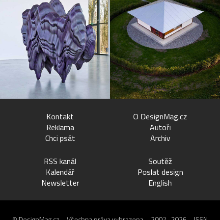
Kontakt
O DesignMag.cz
Reklama
Autoři
Chci psát
Archiv
RSS kanál
Soutěž
Kalendář
Poslat design
Newsletter
English
© DesignMag.cz – Všechna práva vyhrazena – 2007–2026 – ISSN