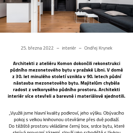
25. března 2022
interiér
Ondřej Krynek
Architekti z ateliéru Komon dokončili rekonstrukci
půdního mezonetového bytu v pražské Libni. V domě
z 30. let minulého století vznikla v 90. letech půdní
nástavba mezonetového bytu. Majitelům chyběla
radost z velkorysého půdního prostoru. Architekti
interiér více otevřeli a barevně i materiálově sjednotili.
„Využili jsme hlavní kvality podkroví, jeho výšku. Obývacího
pokoj s velkou knihovnou otevíráme přes dvě podlaží.
Do těžiště prostoru vkládáme černý box, srdce bytu, které
skrývá provozní zázemí, slouží jako schodiště s lávkou