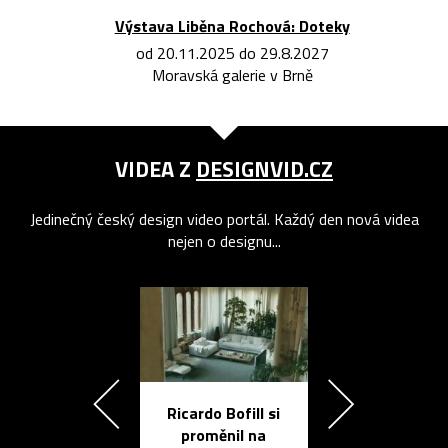
Výstava Liběna Rochová: Doteky
od 20.11.2025 do 29.8.2027
Moravská galerie v Brně
VIDEA Z
DESIGNVID.CZ
Jedinečný český design video portál. Každý den nová videa
nejen o designu...
Ricardo Bofill si
Přichází ten
proměnil na
propracovan