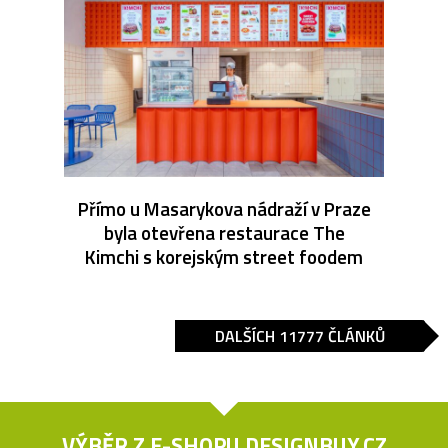
Přímo u Masarykova nádraží v Praze
byla otevřena restaurace The
Kimchi s korejským street foodem
DALŠÍCH 11777 ČLÁNKŮ
VÝBĚR Z E-SHOPU
DESIGNBUY.CZ