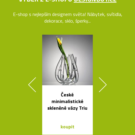
E-shop s nejlepším designem světa! Nábytek, svítidla,
dekorace, sklo, šperky...
České
Kávovary Mo
minimalistické
Davida
skleněné vázy Triu
Chipperfie
koupit
koupit