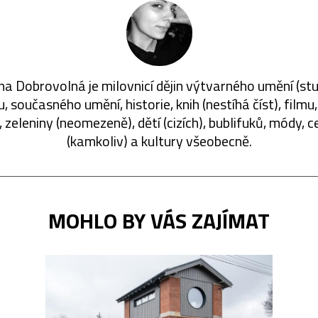
a Dobrovolná je milovnicí dějin výtvarného umění (stu
, současného umění, historie, knih (nestíhá číst), filmu
zeleniny (neomezeně), dětí (cizích), bublifuků, módy, 
(kamkoliv) a kultury všeobecně.
MOHLO BY VÁS ZAJÍMAT