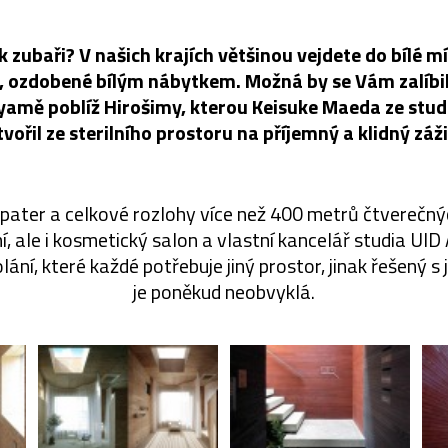
k zubaři? V našich krajích většinou vejdete do bílé m
 ozdobené bílým nábytkem. Možná by se Vám zalíbi
yamě poblíž Hirošimy, kterou Keisuke Maeda ze studi
tvořil ze sterilního prostoru na příjemný a klidný záži
pater a celkové rozlohy více než 400 metrů čtverečný
, ale i kosmetický salon a vlastní kancelář studia UID 
ní, které každé potřebuje jiný prostor, jinak řešený s
je poněkud neobvyklá.