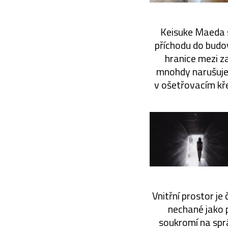
Keisuke Maeda se
příchodu do budo
hranice mezi z
mnohdy narušuje z
v ošetřovacím kře
Vnitřní prostor j
nechané jako 
soukromí na spr