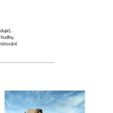
duje),
, hudby,
cestování