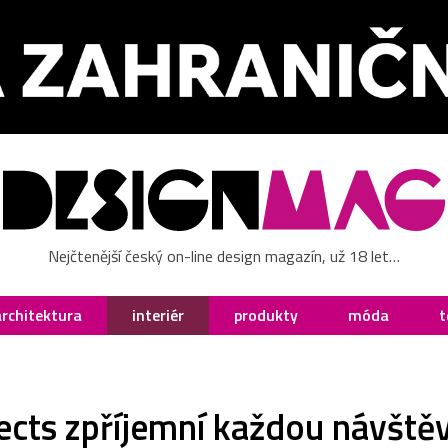
Nejčtenější český on-line design magazín, už 18 let…
architektura
interiér
produkty
móda
t
ects zpříjemní každou návště