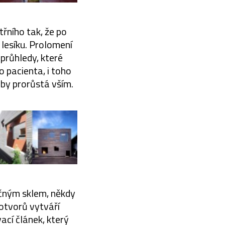
třního tak, že po
lesíku. Prolomení
průhledy, které
o pacienta, i toho
oby prorůstá vším.
éčným sklem, někdy
otvorů vytváří
cí článek, který