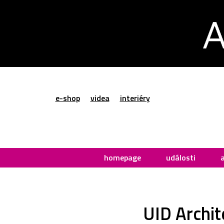
e-shop
videa
interiéry
homepage
události
UID Archit