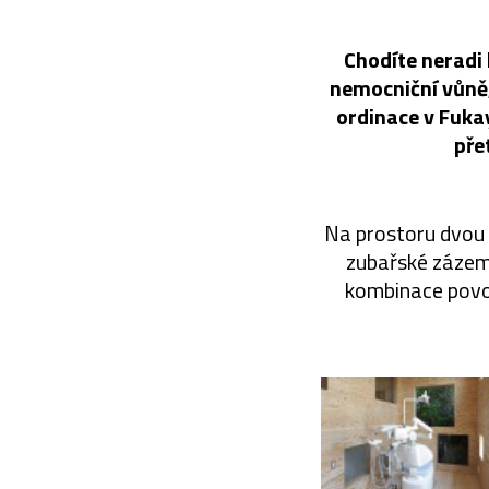
Chodíte neradi 
nemocniční vůně,
ordinace v Fuka
pře
Na prostoru dvou 
zubařské zázemí
kombinace povolá