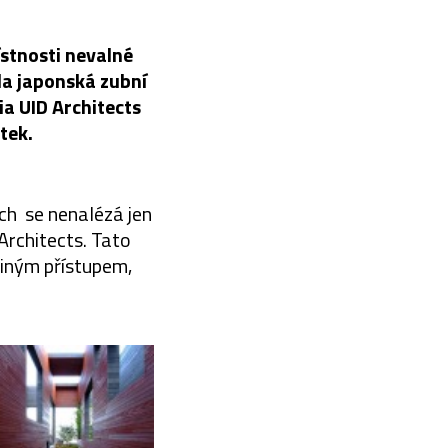
ístnosti nevalné
la japonská zubní
a UID Architects
tek.
ch se nenalézá jen
Architects. Tato
 jiným přístupem,