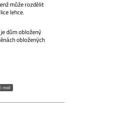
enž může rozdělit
ice lehce.
y je dům obložený
 stěnách obložených