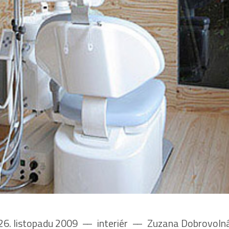
26. listopadu 2009
––
interiér
––
Zuzana Dobrovoln