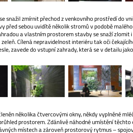
 snažil zmírnit přechod z venkovního prostředí do vni
vy před sebou uvidítě několik stromů v podobě malého 
ahradou a vlastním prostorem stavby se snaží zlomit i 
eleň. Cílená nepravidelnost interiéru tak oči čekajícíh
sle, zavede do vstupní zahrady, která se v detailu jak
e členěn několika čtvercovými okny, někdy vyplněné ml
průhled prostorem. Zdánlivě náhodné umístění těchto 
ávných místech a zároveň prostorový rytmus – spojova