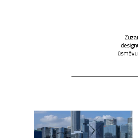
Zuzan
designu
úsměvu, 