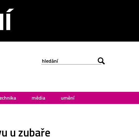
echnika
média
umění
vu u zubaře