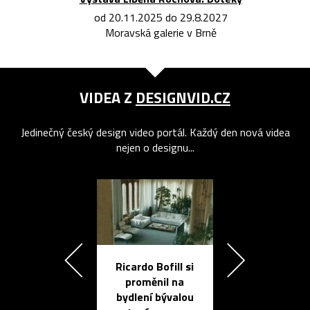
od 20.11.2025 do 29.8.2027
Moravská galerie v Brně
VIDEA Z
DESIGNVID.CZ
Jedinečný český design video portál. Každý den nová videa
nejen o designu...
Ricardo Bofill si
Přichází ten
proměnil na
propracovan
bydlení bývalou
elektronic