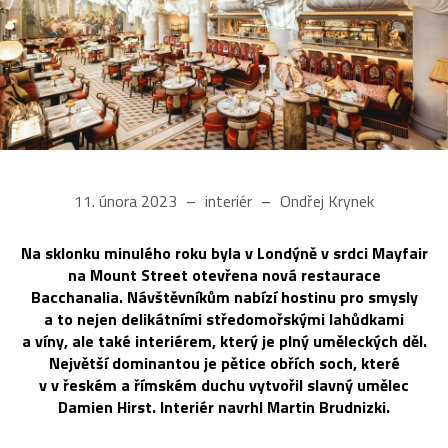
11. února 2023
interiér
Ondřej Krynek
Na sklonku minulého roku byla v Londýně v srdci Mayfair
na Mount Street otevřena nová restaurace
Bacchanalia. Návštěvníkům nabízí hostinu pro smysly
a to nejen delikátními středomořskými lahůdkami
a víny, ale také interiérem, který je plný uměleckých děl.
Největší dominantou je pětice obřích soch, které
v v řeském a římském duchu vytvořil slavný umělec
Damien Hirst. Interiér navrhl Martin Brudnizki.