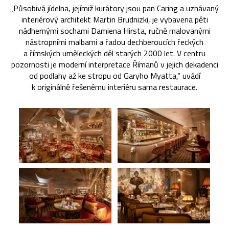
„Působivá jídelna, jejímiž kurátory jsou pan Caring a uznávaný
interiérový architekt Martin Brudnizki, je vybavena pěti
nádhernými sochami Damiena Hirsta, ručně malovanými
nástropními malbami a řadou dechberoucích řeckých
a římských uměleckých děl starých 2000 let. V centru
pozornosti je moderní interpretace Římanů v jejich dekadenci
od podlahy až ke stropu od Garyho Myatta,“ uvádí
k originálně řešenému interiéru sama restaurace.