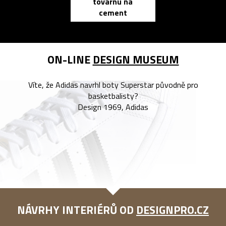
továrnu na
zápisník
cement
reMarkable
ON-LINE
DESIGN MUSEUM
Víte, že Adidas navrhl boty Superstar původně pro
basketbalisty?
Design 1969, Adidas
NÁVRHY INTERIÉRŮ OD
DESIGNPRO.CZ