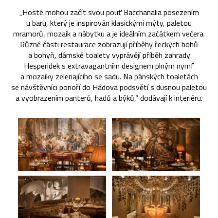
„Hosté mohou začít svou pouť Bacchanalia posezením
u baru, který je inspirován klasickými mýty, paletou
mramorů, mozaik a nábytku a je ideálním začátkem večera.
Různé části restaurace zobrazují příběhy řeckých bohů
a bohyň, dámské toalety vyprávějí příběh zahrady
Hesperidek s extravagantním designem plným nymf
a mozaiky zelenajícího se sadu. Na pánských toaletách
se návštěvníci ponoří do Hádova podsvětí s dusnou paletou
a vyobrazením panterů, hadů a býků,“ dodávají k interiéru.