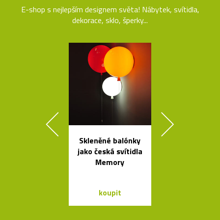
E-shop s nejlepším designem světa! Nábytek, svítidla,
dekorace, sklo, šperky...
Skleněné balónky
Ikonická skl
jako česká svítidla
stolní lampa 
Memory
Lamp
koupit
koupit