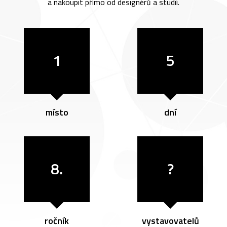
a nakoupit přímo od designérů a studií.
1
5
místo
dní
8.
?
ročník
vystavovatelů