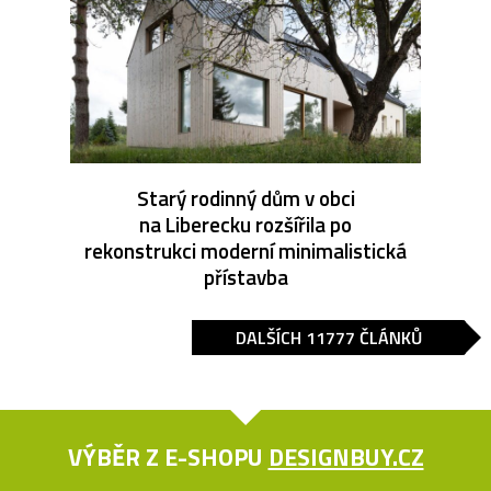
Starý rodinný dům v obci
na Liberecku rozšířila po
rekonstrukci moderní minimalistická
přístavba
DALŠÍCH 11777 ČLÁNKŮ
VÝBĚR Z E-SHOPU
DESIGNBUY.CZ