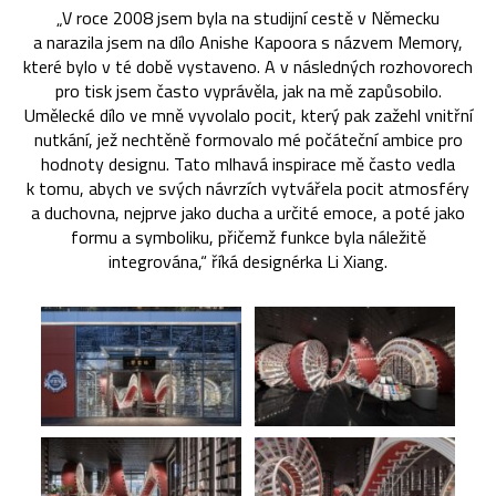
„V roce 2008 jsem byla na studijní cestě v Německu
a narazila jsem na dílo Anishe Kapoora s názvem Memory,
které bylo v té době vystaveno. A v následných rozhovorech
pro tisk jsem často vyprávěla, jak na mě zapůsobilo.
Umělecké dílo ve mně vyvolalo pocit, který pak zažehl vnitřní
nutkání, jež nechtěně formovalo mé počáteční ambice pro
hodnoty designu. Tato mlhavá inspirace mě často vedla
k tomu, abych ve svých návrzích vytvářela pocit atmosféry
a duchovna, nejprve jako ducha a určité emoce, a poté jako
formu a symboliku, přičemž funkce byla náležitě
integrována,“ říká designérka Li Xiang.