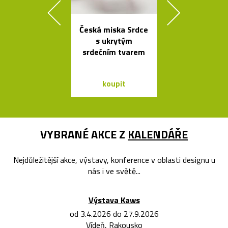
Česká miska Srdce
Česká závě
s ukrytým
svítidla Sha
srdečním tvarem
ze skla a dř
koupit
koupit
VYBRANÉ AKCE Z
KALENDÁŘE
Nejdůležitější akce, výstavy, konference v oblasti designu u
nás i ve světě...
Výstava Kaws
od 3.4.2026 do 27.9.2026
Vídeň, Rakousko