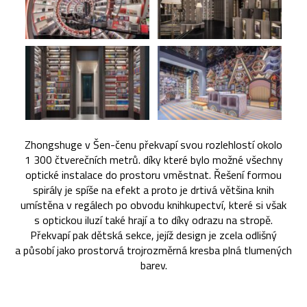
Zhongshuge v Šen-čenu překvapí svou rozlehlostí okolo
1 300 čtverečních metrů. díky které bylo možné všechny
optické instalace do prostoru vměstnat. Řešení formou
spirály je spíše na efekt a proto je drtivá většina knih
umístěna v regálech po obvodu knihkupectví, které si však
s optickou iluzí také hrají a to díky odrazu na stropě.
Překvapí pak dětská sekce, jejíž design je zcela odlišný
a působí jako prostorvá trojrozměrná kresba plná tlumených
barev.