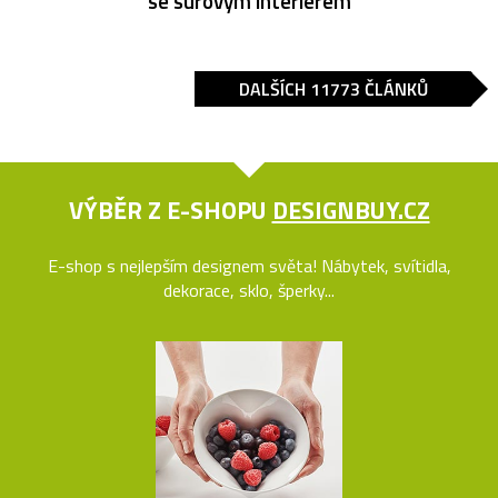
se surovým interiérem
DALŠÍCH 11773 ČLÁNKŮ
VÝBĚR Z E-SHOPU
DESIGNBUY.CZ
E-shop s nejlepším designem světa! Nábytek, svítidla,
dekorace, sklo, šperky...