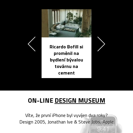
Ricardo Bofill si
Přichází ten
proměnil na
propracovan
bydlení bývalou
elektronic
továrnu na
zápisník
cement
reMarkable
ON-LINE
DESIGN MUSEUM
Víte, že první iPhone byl vyvíjen dva roky?
Design 2005, Jonathan Ive & Steve Jobs, Apple