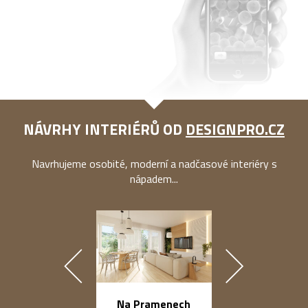
NÁVRHY INTERIÉRŮ OD
DESIGNPRO.CZ
Navrhujeme osobité, moderní a nadčasové interiéry s
nápadem...
náměstí Na Ba
Na Pramenech