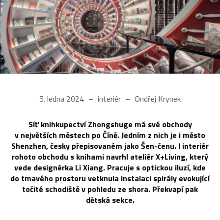
5. ledna 2024
interiér
Ondřej Krynek
Síť knihkupectví Zhongshuge má své obchody
v největších městech po Číně. Jedním z nich je i město
Shenzhen, česky přepisovaném jako Šen-čenu. I interiér
rohoto obchodu s knihami navrhl ateliér X+Living, který
vede designérka Li Xiang. Pracuje s optickou iluzí, kde
do tmavého prostoru vetknula instalaci spirály evokující
točité schodiště v pohledu ze shora. Překvapí pak
dětská sekce.