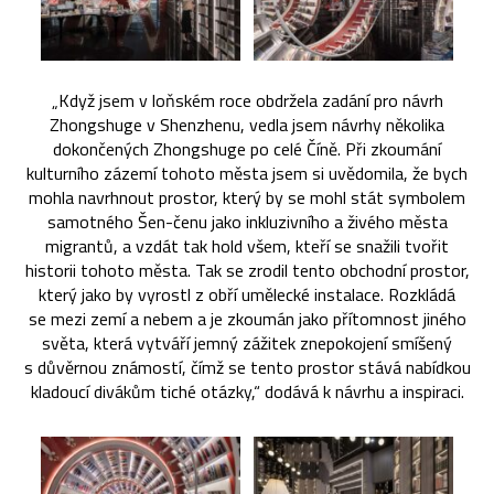
„Když jsem v loňském roce obdržela zadání pro návrh
Zhongshuge v Shenzhenu, vedla jsem návrhy několika
dokončených Zhongshuge po celé Číně. Při zkoumání
kulturního zázemí tohoto města jsem si uvědomila, že bych
mohla navrhnout prostor, který by se mohl stát symbolem
samotného Šen-čenu jako inkluzivního a živého města
migrantů, a vzdát tak hold všem, kteří se snažili tvořit
historii tohoto města. Tak se zrodil tento obchodní prostor,
který jako by vyrostl z obří umělecké instalace. Rozkládá
se mezi zemí a nebem a je zkoumán jako přítomnost jiného
světa, která vytváří jemný zážitek znepokojení smíšený
s důvěrnou známostí, čímž se tento prostor stává nabídkou
kladoucí divákům tiché otázky,“ dodává k návrhu a inspiraci.