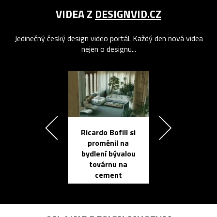
VIDEA Z
DESIGNVID.CZ
Jedinečný český design video portál. Každý den nová videa
nejen o designu...
Ricardo Bofill si
Přichází ten
proměnil na
propracovan
bydlení bývalou
elektronic
továrnu na
zápisník
cement
reMarkable