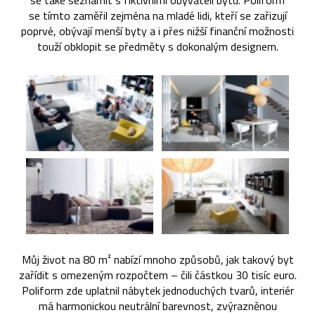
se také seznámit s fiktivními obyvateli bytu. Poliform
se tímto zaměřil zejména na mladé lidi, kteří se zařizují
poprvé, obývají menší byty a i přes nižší finanční možnosti
touží obklopit se předměty s dokonalým designem.
Můj život na 80 m² nabízí mnoho způsobů, jak takový byt
zařídit s omezeným rozpočtem – čili částkou 30 tisíc euro.
Poliform zde uplatnil nábytek jednoduchých tvarů, interiér
má harmonickou neutrální barevnost, zvýrazněnou