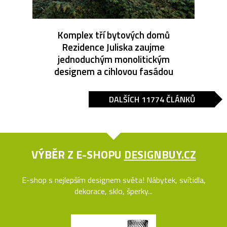
Komplex tří bytových domů
Rezidence Juliska zaujme
jednoduchým monolitickým
designem a cihlovou fasádou
DALŠÍCH 11774 ČLÁNKŮ
VÝBĚR Z E-SHOPU
DESIGNBUY.CZ
E-shop s nejlepším designem světa! Nábytek, svítidla,
dekorace, sklo, šperky...