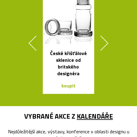
České křišťálové
Buďte na k
sklenice od
vidět s blika
britského
Bookma
designéra
koupit
koupit
VYBRANÉ AKCE Z
KALENDÁŘE
Nejdůležitější akce, výstavy, konference v oblasti designu u