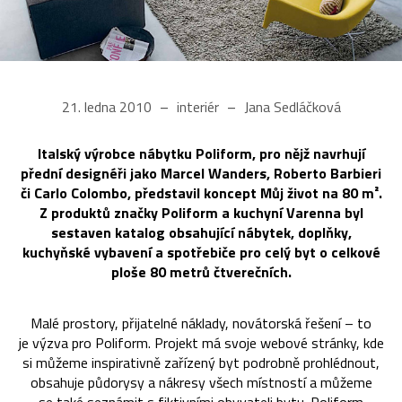
21. ledna 2010
interiér
Jana Sedláčková
Italský výrobce nábytku Poliform, pro nějž navrhují
přední designéři jako Marcel Wanders, Roberto Barbieri
či Carlo Colombo, představil koncept Můj život na 80 m².
Z produktů značky Poliform a kuchyní Varenna byl
sestaven katalog obsahující nábytek, doplňky,
kuchyňské vybavení a spotřebiče pro celý byt o celkové
ploše 80 metrů čtverečních.
Malé prostory, přijatelné náklady, novátorská řešení – to
je výzva pro Poliform. Projekt má svoje webové stránky, kde
si můžeme inspirativně zařízený byt podrobně prohlédnout,
obsahuje půdorysy a nákresy všech místností a můžeme