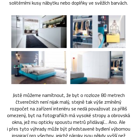
solitérními kusy nábytku nebo doplňky ve svěžích barvách.
Jistě můžeme namítnout, že byt o rozloze 80 metrech
čtverečních není nijak malý, stejně tak výše zmíněný
rozpočet na zařízení interiéru se nedá považovat za příliš
omezený, byt na fotografiích má vysoké stropy a obrovská
okna, jež mu opticky spoustu metrů přidávají… Ano. Ale
i přes tyto výhrady může být představené bydlení výbornou
inspirací pro všechny, jejichž nároky jsou někdy vyšší než