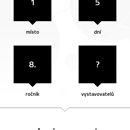
1
5
místo
dní
8.
?
ročník
vystavovatelů