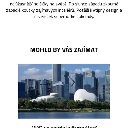
nejúžasnější holčičky na světě. Po slunce západu zkoumá
zapadlé koutky zajímavých interiérů. Potěší ji vtipný design a
čtvereček superhořké čokolády.
MOHLO BY VÁS ZAJÍMAT
MAD dokončilo kulturní čtvrť