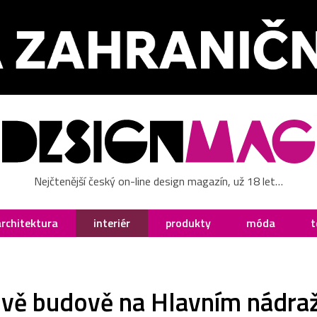
Nejčtenější český on-line design magazín, už 18 let…
architektura
interiér
produkty
móda
t
ově budově na Hlavním nádraží