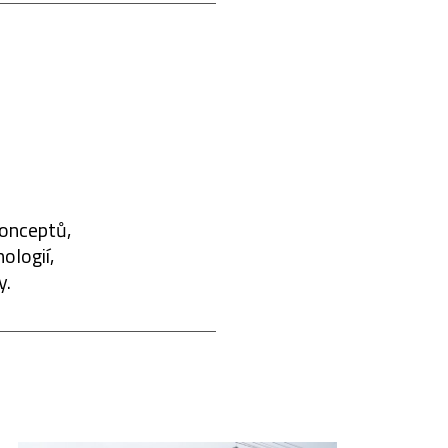
konceptů,
ologií,
y.