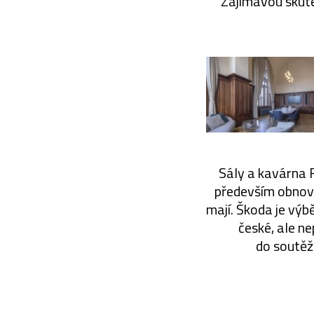
Zajímavou skut
Sály a kavárna 
především obnoven
mají. Škoda je výb
české, ale ne
do soutěže