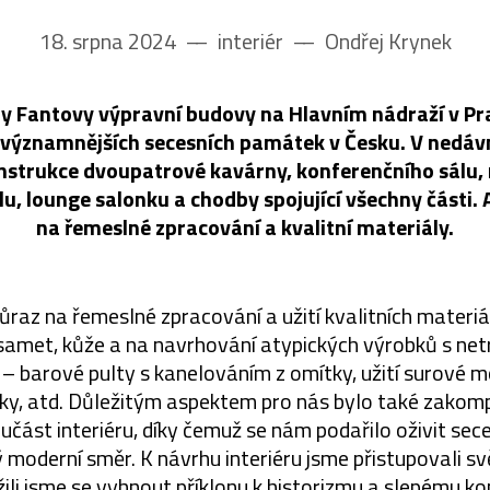
18. srpna 2024
––
interiér
––
Ondřej Krynek
ly Fantovy výpravní budovy na Hlavním nádraží v Pr
ejvýznamnějších secesních památek v Česku. V nedá
nstrukce dvoupatrové kavárny, konferenčního sálu
u, lounge salonku a chodby spojující všechny části. A
na řemeslné zpracování a kvalitní materiály.
ůraz na řemeslné zpracování a užití kvalitních materiá
amet, kůže a na navrhování atypických výrobků s net
– barové pulty s kanelováním z omítky, užití surové m
řky, atd. Důležitým aspektem pro nás bylo také zakom
oučást interiéru, díky čemuž se nám podařilo oživit sec
moderní směr. K návrhu interiéru jsme přistupovali s
ažili jsme se vyhnout příklonu k historizmu a slepému ko