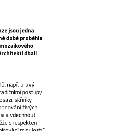
aze jsou jedna
vné době proběhla
, mozaikového
rchitekti dbali
lů, např. pravý
radičními postupy
osazi, skříňky
ponování živých
esi a vdechnout
věže s respektem
pírování minulosti,“