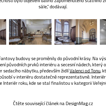
ečností bylo objevení dávno zapomenutého státního z
sále,“ dodávají.
Fantovy budovy se proměnily do původní krásy. Na výsl
í původních prvků interiéru a secesní nádech, který o
ěr sedacího nábytku, především židlí
Valenci od Tonu
, k
působí v interiéru dostatečně reprezentativně. Interiér
 Interiér roku, kde se stal finalistou v kategorii Veřejný 
Čtěte související článek na DesignMag.cz