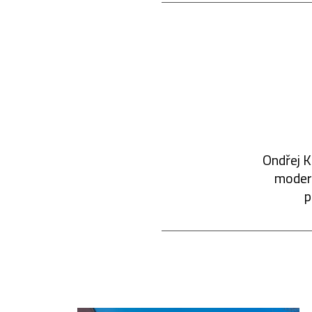
Ondřej K
modern
p