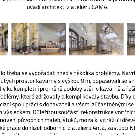
uvádí architekti z ateliéru CAMA.
lo třeba se vypořádat hned s několika problémy. Navrh
nutých prostor kavárny s výškou 9 m, popasovali se s
dly ke kompletní proměně podoby stěn v kavárně a řeši
roblémy, které zdržovaly a komplikovaly stavbu. Díky 
ecizní spolupráci s dodavateli a všemi zúčastněnými s
m výsledkem. Důležitou součástí rekonstrukce vnitřníc
bnovení původních maleb, štuků, mozaik, vitráží či dřev
é práce dohlíželi odborníci z ateliéru Anta, zástupci 