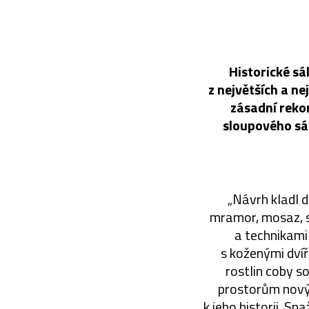
Historické sá
z největších a n
zásadní reko
sloupového sál
„Návrh kladl d
mramor, mosaz, s
a technikami 
s koženými dví
rostlin coby s
prostorům nový 
k jeho historii. Sn