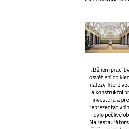
„Během prací by
osvětlení do kle
nálezy, které ve
a konstrukční p
investora a pr
reprezentativní
bylo pečlivé o
Na restaurátorsk