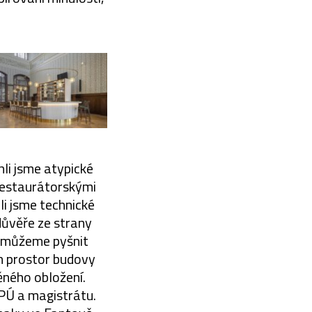
li jsme atypické
 restaurátorskými
li jsme technické
důvěře ze strany
e můžeme pyšnit
h prostor budovy
ěného obložení.
NPÚ a magistrátu.