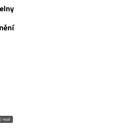
elny
nění