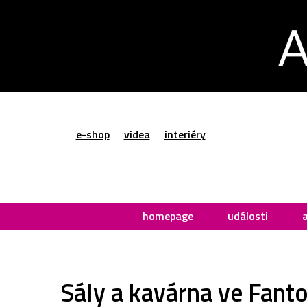
e-shop
videa
interiéry
homepage
události
Sály a kavárna ve Fant