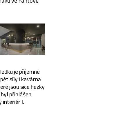
naku ve Fantově
edku je příjemné
pět síly i kavárna
teré jsou sice hezky
 byl přihlášen
interiér I.