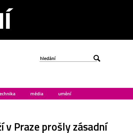
echnika
média
umění
 v Praze prošly zásadní