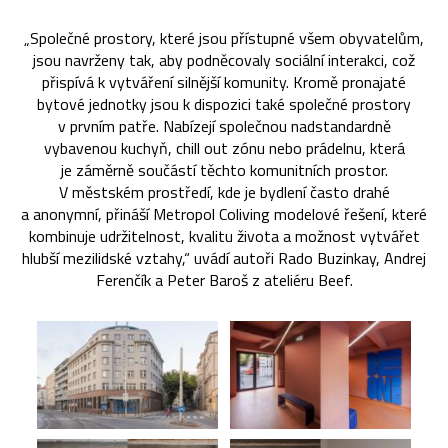
„Společné prostory, které jsou přístupné všem obyvatelům,
jsou navrženy tak, aby podněcovaly sociální interakci, což
přispívá k vytváření silnější komunity. Kromě pronajaté
bytové jednotky jsou k dispozici také společné prostory
v prvním patře. Nabízejí společnou nadstandardně
vybavenou kuchyň, chill out zónu nebo prádelnu, která
je záměrně součástí těchto komunitních prostor.
V městském prostředí, kde je bydlení často drahé
a anonymní, přináší Metropol Coliving modelové řešení, které
kombinuje udržitelnost, kvalitu života a možnost vytvářet
hlubší mezilidské vztahy,“ uvádí autoři Rado Buzinkay, Andrej
Ferenčík a Peter Baroš z ateliéru Beef.