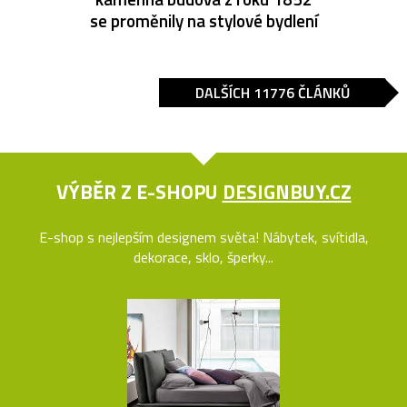
se proměnily na stylové bydlení
DALŠÍCH 11776 ČLÁNKŮ
VÝBĚR Z E-SHOPU
DESIGNBUY.CZ
E-shop s nejlepším designem světa! Nábytek, svítidla,
dekorace, sklo, šperky...