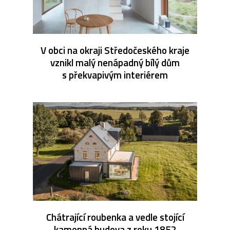
V obci na okraji Středočeského kraje
vznikl malý nenápadný bílý dům
s překvapivým interiérem
Chátrající roubenka a vedle stojící
kamenná budova z roku 1852