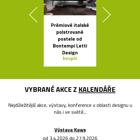
Prémiové italské
Kvalitní a l
polstrované
nastavitel
postele od
lampy Bur
Bontempi Letti
Design
koupit
koupit
VYBRANÉ AKCE Z
KALENDÁŘE
Nejdůležitější akce, výstavy, konference v oblasti designu u
nás i ve světě...
Výstava Kaws
od 3.4.2026 do 27.9.2026