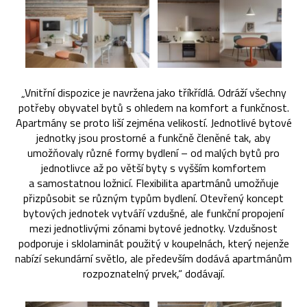
„Vnitřní dispozice je navržena jako tříkřídlá. Odráží všechny
potřeby obyvatel bytů s ohledem na komfort a funkčnost.
Apartmány se proto liší zejména velikostí. Jednotlivé bytové
jednotky jsou prostorné a funkčně členěné tak, aby
umožňovaly různé formy bydlení – od malých bytů pro
jednotlivce až po větší byty s vyšším komfortem
a samostatnou ložnicí. Flexibilita apartmánů umožňuje
přizpůsobit se různým typům bydlení. Otevřený koncept
bytových jednotek vytváří vzdušné, ale funkční propojení
mezi jednotlivými zónami bytové jednotky. Vzdušnost
podporuje i sklolaminát použitý v koupelnách, který nejenže
nabízí sekundární světlo, ale především dodává apartmánům
rozpoznatelný prvek,“ dodávají.