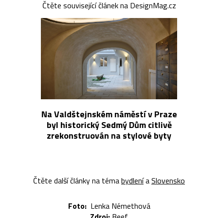
Čtěte související článek na DesignMag.cz
Na Valdštejnském náměstí v Praze
byl historický Sedmý Dům citlivě
zrekonstruován na stylové byty
Čtěte další články na téma
bydlení
a
Slovensko
Foto:
Lenka Némethová
Zdroj:
Beef