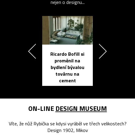
nejen o designu...
Ricardo Bofill si
Přichází ten
proměnil na
propracovan
bydlení bývalou
elektronic
továrnu na
zápisník
cement
reMarkable
ON-LINE
DESIGN MUSEUM
Víte, že nůž Rybička se kdysi vyráběl ve třech velikostech?
Design 1902, Mikov