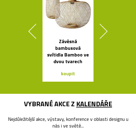
Závěsná
Načechran
bambusová
měkké svíti
svítidla Bamboo ve
Cloud od Geh
dvou tvarech
koupit
koupit
VYBRANÉ AKCE Z
KALENDÁŘE
Nejdůležitější akce, výstavy, konference v oblasti designu u
nás i ve světě...