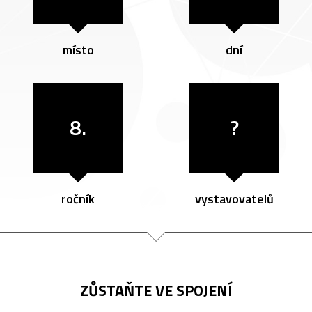
místo
dní
8.
?
ročník
vystavovatelů
ZŮSTAŇTE VE SPOJENÍ