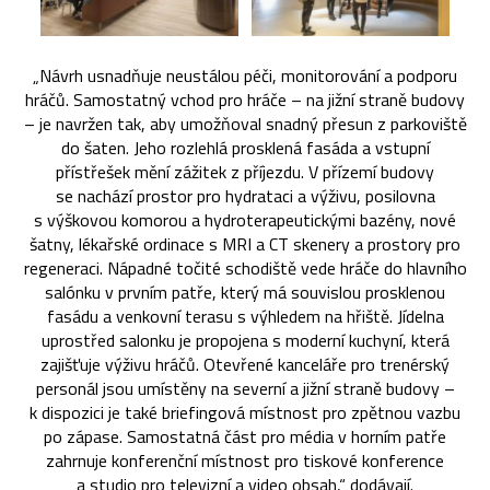
„Návrh usnadňuje neustálou péči, monitorování a podporu
hráčů. Samostatný vchod pro hráče – na jižní straně budovy
– je navržen tak, aby umožňoval snadný přesun z parkoviště
do šaten. Jeho rozlehlá prosklená fasáda a vstupní
přístřešek mění zážitek z příjezdu. V přízemí budovy
se nachází prostor pro hydrataci a výživu, posilovna
s výškovou komorou a hydroterapeutickými bazény, nové
šatny, lékařské ordinace s MRI a CT skenery a prostory pro
regeneraci. Nápadné točité schodiště vede hráče do hlavního
salónku v prvním patře, který má souvislou prosklenou
fasádu a venkovní terasu s výhledem na hřiště. Jídelna
uprostřed salonku je propojena s moderní kuchyní, která
zajišťuje výživu hráčů. Otevřené kanceláře pro trenérský
personál jsou umístěny na severní a jižní straně budovy –
k dispozici je také briefingová místnost pro zpětnou vazbu
po zápase. Samostatná část pro média v horním patře
zahrnuje konferenční místnost pro tiskové konference
a studio pro televizní a video obsah,“ dodávají.