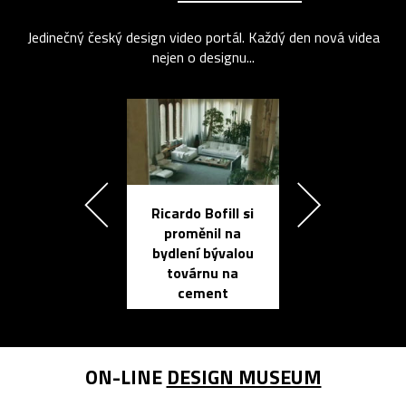
Jedinečný český design video portál. Každý den nová videa
nejen o designu...
Ricardo Bofill si
Přichází ten
proměnil na
propracovan
bydlení bývalou
elektronic
továrnu na
zápisník
cement
reMarkable
ON-LINE
DESIGN MUSEUM