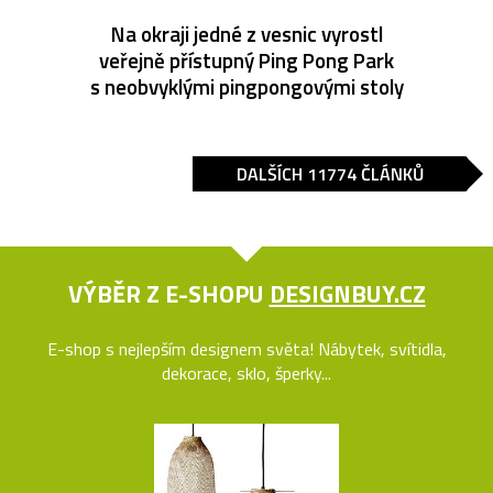
Na okraji jedné z vesnic vyrostl
veřejně přístupný Ping Pong Park
s neobvyklými pingpongovými stoly
DALŠÍCH 11774 ČLÁNKŮ
VÝBĚR Z E-SHOPU
DESIGNBUY.CZ
E-shop s nejlepším designem světa! Nábytek, svítidla,
dekorace, sklo, šperky...