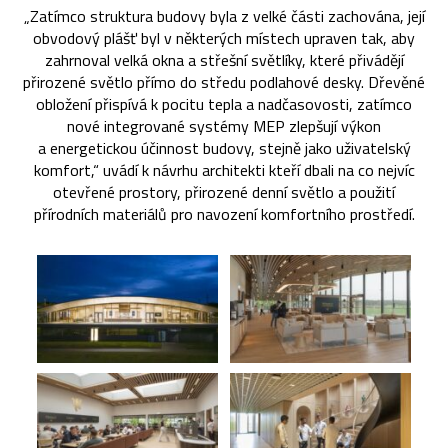
„Zatímco struktura budovy byla z velké části zachována, její
obvodový plášť byl v některých místech upraven tak, aby
zahrnoval velká okna a střešní světlíky, které přivádějí
přirozené světlo přímo do středu podlahové desky. Dřevěné
obložení přispívá k pocitu tepla a nadčasovosti, zatímco
nové integrované systémy MEP zlepšují výkon
a energetickou účinnost budovy, stejně jako uživatelský
komfort,“ uvádí k návrhu architekti kteří dbali na co nejvíc
otevřené prostory, přirozené denní světlo a použití
přírodních materiálů pro navození komfortního prostředí.