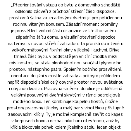
„Přeorientování vstupu do bytu z domovního schodiště
odklonilo zádveří z průchozí střední části dispozice,
prostorná šatna za zrcadlovými dveřmi je pro pětičlennou
rodinnu vítaným bonusem. Zásadní moment proměny
je prosvětlení vnitřní části dispozice ze třetího směru –
západního štítu domu, a vizuální otevření dispozice
na terasu s novou střešní zahradou. Ta proniká do interiéru
velkoformátovými fixními okny v jídelně i kuchyni. Dříve
tmavá část bytu, v podstatě jen vnitřní chodba mezi
místnostmi, se stala plnohodnotnou součástí plynoucího
prostoru nástupního patra. Spojením bočního prosvětlení,
orientace do jižní vzrostlé zahrady a příčným průhledem
napříč dispozicí získal celý obytný prostor novou světelnou
i obytnou kvalitu. Pracovna směrem do ulice je oddělitelná
velkými posuvnými dveřmi skrytými v rámci petrolejově
modrého boxu. Ten kombinuje koupelnu hostů, úložné
prostory pracovny i jídelny a malý bar s vinotékou přístupné
zasouvacími křídly. Ty je možné kompletně zavřít do kapes
v korpusech boxu a nechat niku baru otevřenou, aniž by
křídla blokovala pohyb kolem jídelního stolu. Jeden objekt