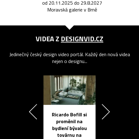
od 20.11.2025 do 29.8.2027
Moravská galerie v Brně
VIDEA Z
DESIGNVID.CZ
Jedinečný český design video portál. Každý den nová videa
nejen o designu...
Ricardo Bofill si
Přichází ten
proměnil na
propracovan
bydlení bývalou
elektronic
továrnu na
zápisník