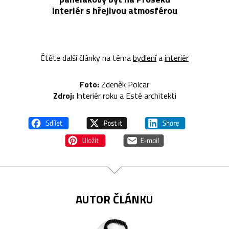
interiér s hřejivou atmosférou
Čtěte další články na téma
bydlení
a
interiér
Foto:
Zdeněk Polca
r
Zdroj:
Interiér roku a Esté architekti
AUTOR ČLÁNKU