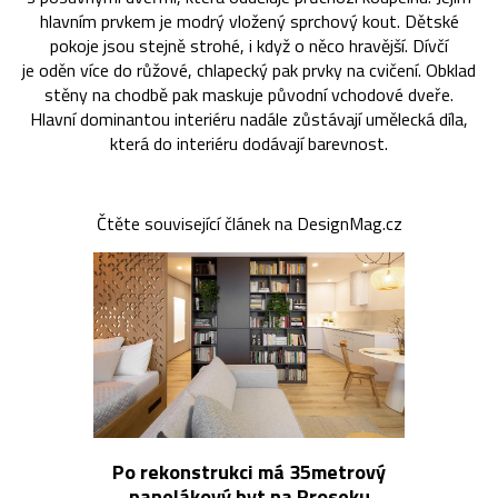
hlavním prvkem je modrý vložený sprchový kout. Dětské
pokoje jsou stejně strohé, i když o něco hravější. Dívčí
je oděn více do růžové, chlapecký pak prvky na cvičení. Obklad
stěny na chodbě pak maskuje původní vchodové dveře.
Hlavní dominantou interiéru nadále zůstávají umělecká díla,
která do interiéru dodávají barevnost.
Čtěte související článek na DesignMag.cz
Po rekonstrukci má 35metrový
panelákový byt na Proseku