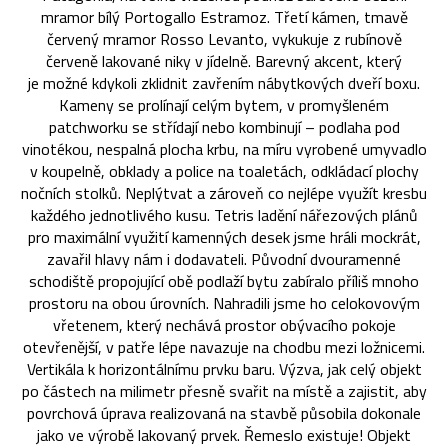
mramor bílý Portogallo Estramoz. Třetí kámen, tmavě
červený mramor Rosso Levanto, vykukuje z rubínově
červeně lakované niky v jídelně. Barevný akcent, který
je možné kdykoli zklidnit zavřením nábytkových dveří boxu.
Kameny se prolínají celým bytem, v promyšleném
patchworku se střídají nebo kombinují – podlaha pod
vinotékou, nespalná plocha krbu, na míru vyrobené umyvadlo
v koupelně, obklady a police na toaletách, odkládací plochy
nočních stolků. Neplýtvat a zároveň co nejlépe využít kresbu
každého jednotlivého kusu. Tetris ladění nářezových plánů
pro maximální využití kamenných desek jsme hráli mockrát,
zavařil hlavy nám i dodavateli. Původní dvouramenné
schodiště propojující obě podlaží bytu zabíralo příliš mnoho
prostoru na obou úrovních. Nahradili jsme ho celokovovým
vřetenem, který nechává prostor obývacího pokoje
otevřenější, v patře lépe navazuje na chodbu mezi ložnicemi.
Vertikála k horizontálnímu prvku baru. Výzva, jak celý objekt
po částech na milimetr přesně svařit na místě a zajistit, aby
povrchová úprava realizovaná na stavbě působila dokonale
jako ve výrobě lakovaný prvek. Řemeslo existuje! Objekt