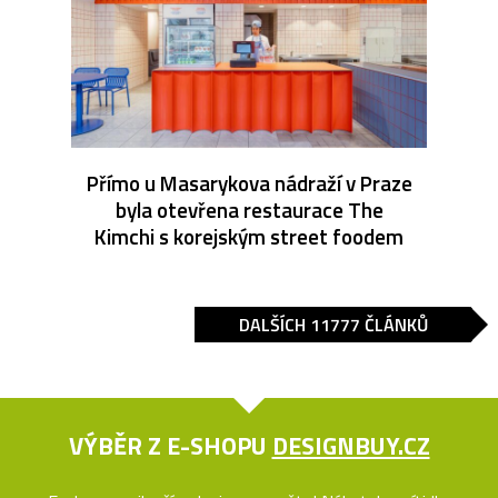
Přímo u Masarykova nádraží v Praze
byla otevřena restaurace The
Kimchi s korejským street foodem
DALŠÍCH 11777 ČLÁNKŮ
VÝBĚR Z E-SHOPU
DESIGNBUY.CZ