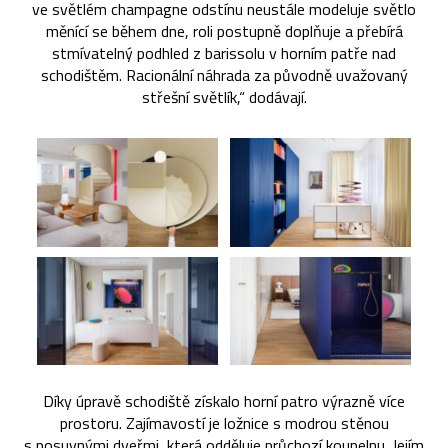
ve světlém champagne odstínu neustále modeluje světlo
měnící se během dne, roli postupně doplňuje a přebírá
stmívatelný podhled z barissolu v horním patře nad
schodištěm. Racionální náhrada za původně uvažovaný
střešní světlík,“ dodávají.
Díky úpravě schodiště získalo horní patro výrazně více
prostoru. Zajímavostí je ložnice s modrou stěnou
s posuvnými dveřmi, která odděluje průchozí koupelnu. Jejím