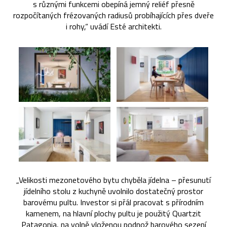
s různými funkcemi obepíná jemný reliéf přesně
rozpočítaných frézovaných radiusů probíhajících přes dveře
i rohy,“ uvádí Esté architekti.
„Velikosti mezonetového bytu chyběla jídelna – přesunutí
jídelního stolu z kuchyně uvolnilo dostatečný prostor
barovému pultu. Investor si přál pracovat s přírodním
kamenem, na hlavní plochy pultu je použitý Quartzit
Patagonia, na volně vloženou podnož barového sezení