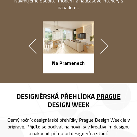
Navrhujeme osobité, moderní a nadčasové interiéry s
nápadem...
náměstí Na Ba
Na Pramenech
DESIGNÉRSKÁ PŘEHLÍDKA
PRAGUE
DESIGN WEEK
Osmý ročník designérské přehlídky Prague Design Week je v
přípravě. Přijďte se podívat na novinky v kreativním designu
a nakoupit přímo od designérů a studií.