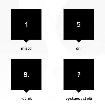
1
5
místo
dní
8.
?
ročník
vystavovatelů