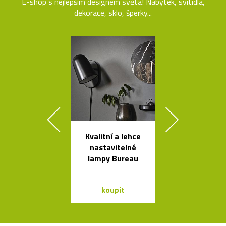
E-shop s nejlepším designem světa! Nábytek, svítidla,
dekorace, sklo, šperky...
Kvalitní a lehce
Český set ka
nastavitelné
se sklenic
lampy Bureau
Ondine
koupit
koupit