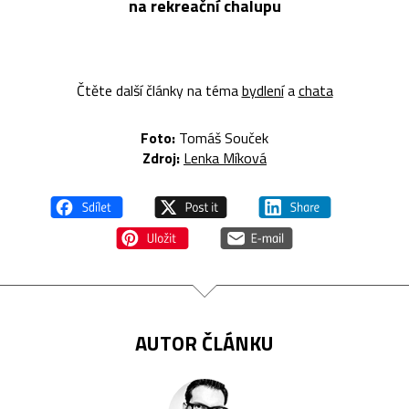
na rekreační chalupu
Čtěte další články na téma
bydlení
a
chata
Foto:
Tomáš Souček
Zdroj:
Lenka Míková
AUTOR ČLÁNKU