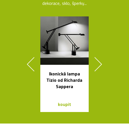
dekorace, sklo, šperky...
Ikonická lampa
Geometric
Tizio od Richarda
tvarovaná sví
Sappera
Form
koupit
koupit