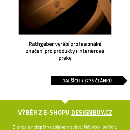
Rathgeber vyrábí profesionální
značení pro produkty i interiérové
prvky
DALŠÍCH 11775 ČLÁNKŮ
VÝBĚR Z E-SHOPU
DESIGNBUY.CZ
E-shop s nejlepším designem světa! Nábytek, svítidla,