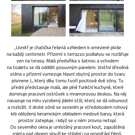
„Uvnitř je chatička řešená vzhledem k omezené ploše
na každý centimetr. Přízemí s terrazzo podlahou se rozšiřuje
ven na terasy. Malá předsíňka s šatnou a vchodem
na toaletu se dá oddělit posuvným panelem. Vnitřní dřevěná
stěna v přízemí vymezuje hlavní obytný prostor do tvaru
písmene L, který díky tomu tvoří pocitově dvě zóny. Tu
přední představuje malá, ale plně funkční kuchyně, které
dominuje pracovní ostrůvek s mramorovou deskou. Na něj
navazuje na míru vyrobený jídelní stůl, který se dá odsunout
a rozložit. V druhé zóně se sezením je středobodem rohový
krb obložený keramickým obkladem medové barvy, která
prostor zatepluje, i když se v něm zrovna netopí.
Do severního okna je umístěný pracovní kout, zapuštěná
roleta nad oknem slouží ke stínění i na promítání filmů.