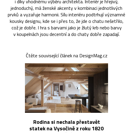
i díky vhodnému výběru architekta. Interiér je hřejivý,
jednoduchý, má ženské akcenty v kombinaci jednotlivých
prvků a vyzařuje harmonii. Sílu interiéru podtrhují významné
kousky designu, kde se i přes to, že jde o chatu nešetřilo,
což je dobře. I hra s barvami jako je žlutý krb nebo barvy
v koupelnách jsou decentní a do chaty dobře zapadají.
Čtěte související článek na DesignMag.cz
Rodina si nechala přestavět
statek na Vysočině z roku 1820