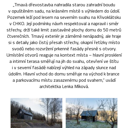
„Tmavá dřevostavba nahradila starou zahradní boudu
v opuštěném sadu, na krásném místě s výhledem do údolí.
Pozemek leží pod lesem na severním svahu na Křivoklátsku
v CHKO. Její podmínky návrh respektoval a napravil i směr
střechy, drží také limit zastavěné plochy domu do 50 metrů
čtverečních. Tmavý exteriér je záměrně nenápadný, ale hraje
si s detaily jako čistý přesah střechy, okapní řetízky místo
svodů nebo rozvržení prkenné fasády přesně s otvory.
Umístění otvorů reaguje na kontext místa – hlavní prosklení
a intimní terasa směřují na jih do svahu, otevření ve štítu
i v severní fasádě nabízejí výhled na západy slunce nad
údolím. Hlavní vchod do domu směřuje na východ k brance
a parkovacímu místu zasazenému pod svahem,“ uvádí
architektka Lenka Míková.