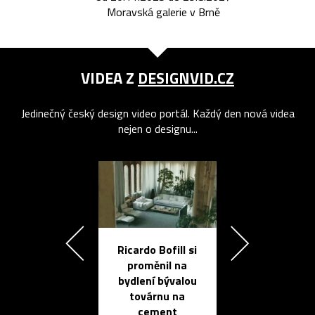
Moravská galerie v Brně
VIDEA Z
DESIGNVID.CZ
Jedinečný český design video portál. Každý den nová videa
nejen o designu...
Ricardo Bofill si
Přichází ten
proměnil na
propracovan
bydlení bývalou
elektronic
továrnu na
zápisník
cement
reMarkable