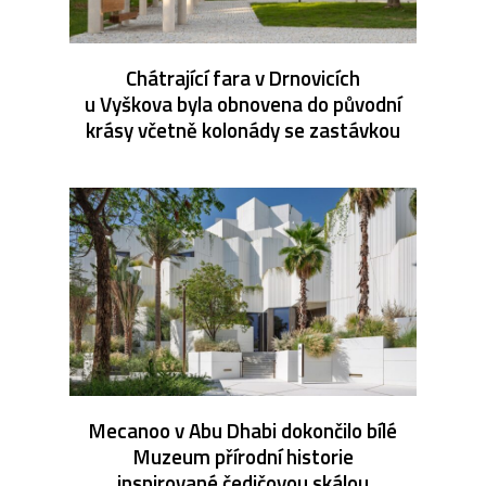
Chátrající fara v Drnovicích
u Vyškova byla obnovena do původní
krásy včetně kolonády se zastávkou
Mecanoo v Abu Dhabi dokončilo bílé
Muzeum přírodní historie
inspirované čedičovou skálou