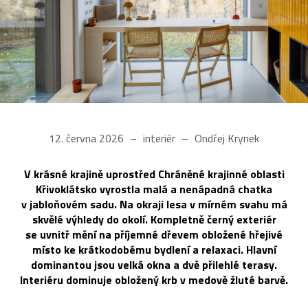
12. června 2026
interiér
Ondřej Krynek
V krásné krajině uprostřed Chráněné krajinné oblasti
Křivoklátsko vyrostla malá a nenápadná chatka
v jabloňovém sadu. Na okraji lesa v mírném svahu má
skvělé výhledy do okolí. Kompletně černý exteriér
se uvnitř mění na příjemné dřevem obložené hřejivé
místo ke krátkodobému bydlení a relaxaci. Hlavní
dominantou jsou velká okna a dvě přilehlé terasy.
Interiéru dominuje obložený krb v medově žluté barvě.