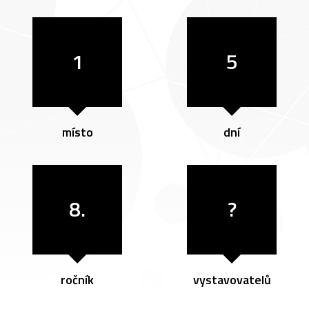
1
5
místo
dní
8.
?
ročník
vystavovatelů