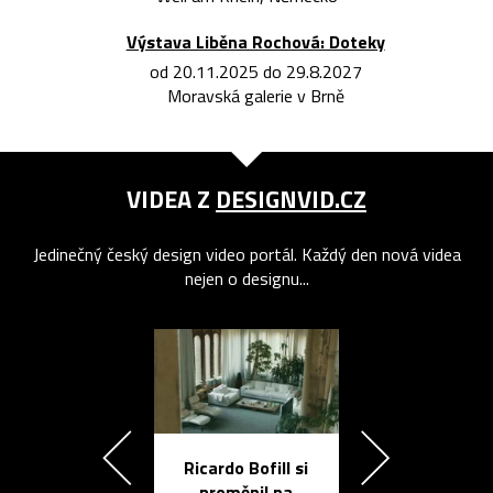
Výstava Liběna Rochová: Doteky
od 20.11.2025 do 29.8.2027
Moravská galerie v Brně
VIDEA Z
DESIGNVID.CZ
Jedinečný český design video portál. Každý den nová videa
nejen o designu...
Ricardo Bofill si
Přichází ten
proměnil na