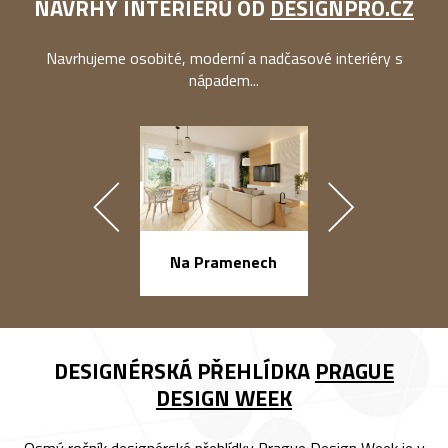
NÁVRHY INTERIÉRŮ OD
DESIGNPRO.CZ
Navrhujeme osobité, moderní a nadčasové interiéry s
nápadem...
náměstí Na Ba
Na Pramenech
DESIGNÉRSKÁ PŘEHLÍDKA
PRAGUE
DESIGN WEEK
Osmý ročník designérské přehlídky Prague Design Week je v