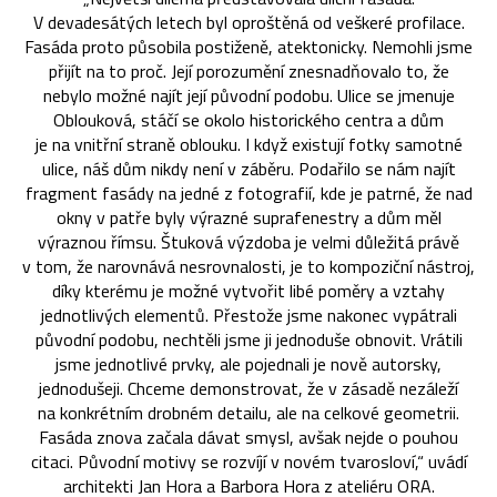
V devadesátých letech byl oproštěná od veškeré profilace.
Fasáda proto působila postiženě, atektonicky. Nemohli jsme
přijít na to proč. Její porozumění znesnadňovalo to, že
nebylo možné najít její původní podobu. Ulice se jmenuje
Oblouková, stáčí se okolo historického centra a dům
je na vnitřní straně oblouku. I když existují fotky samotné
ulice, náš dům nikdy není v záběru. Podařilo se nám najít
fragment fasády na jedné z fotografií, kde je patrné, že nad
okny v patře byly výrazné suprafenestry a dům měl
výraznou římsu. Štuková výzdoba je velmi důležitá právě
v tom, že narovnává nesrovnalosti, je to kompoziční nástroj,
díky kterému je možné vytvořit libé poměry a vztahy
jednotlivých elementů. Přestože jsme nakonec vypátrali
původní podobu, nechtěli jsme ji jednoduše obnovit. Vrátili
jsme jednotlivé prvky, ale pojednali je nově autorsky,
jednodušeji. Chceme demonstrovat, že v zásadě nezáleží
na konkrétním drobném detailu, ale na celkové geometrii.
Fasáda znova začala dávat smysl, avšak nejde o pouhou
citaci. Původní motivy se rozvíjí v novém tvarosloví,“ uvádí
architekti Jan Hora a Barbora Hora z ateliéru ORA.