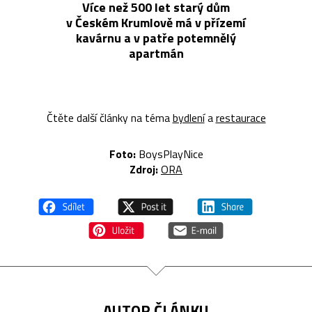
Více než 500 let starý dům
v Českém Krumlově má v přízemí
kavárnu a v patře potemnělý
apartmán
Čtěte další články na téma
bydlení
a
restaurace
Foto:
BoysPlayNice
Zdroj:
ORA
AUTOR ČLÁNKU