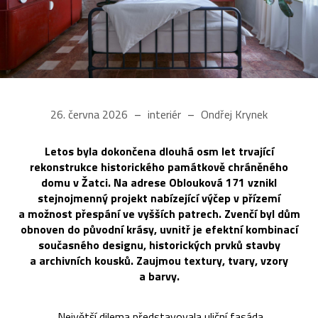
26. června 2026
interiér
Ondřej Krynek
Letos byla dokončena dlouhá osm let trvající
rekonstrukce historického památkově chráněného
domu v Žatci. Na adrese Oblouková 171 vznikl
stejnojmenný projekt nabízející výčep v přízemí
a možnost přespání ve vyšších patrech. Zvenčí byl dům
obnoven do původní krásy, uvnitř je efektní kombinací
současného designu, historických prvků stavby
a archivních kousků. Zaujmou textury, tvary, vzory
a barvy.
„Největší dilema představovala uliční fasáda.