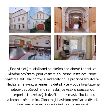
„Pod staletými dlažbami se skrývá podlahové topení, za
křivými omítkami jsou veškeré současné instalace. Nové
využití a aktuální normy si vyžádaly nové protipožární dveře.
Hledali jsme výraz a řemeslný detail, který bude kvalitativně
odpovídat původnímu řemeslu, jde však o současnou
interpretaci kazetových dveří. Jsou z masivního jasanu
a kompletně na míru. Okna mají klasickou profilaci a dělení.
Tam, kde byly otvory měněné, jsou okna nově