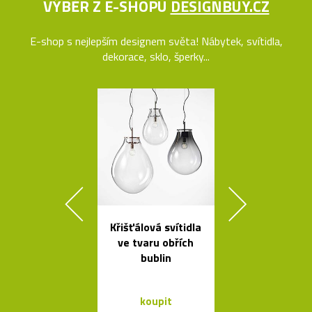
VÝBĚR Z E-SHOPU
DESIGNBUY.CZ
E-shop s nejlepším designem světa! Nábytek, svítidla,
dekorace, sklo, šperky...
Křišťálová svítidla
Česká porcel
ve tvaru obřích
miska ve tv
bublin
loďky
koupit
koupit