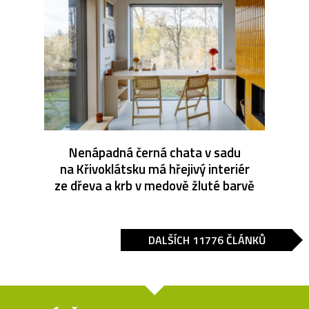
Nenápadná černá chata v sadu
na Křivoklátsku má hřejivý interiér
ze dřeva a krb v medově žluté barvě
DALŠÍCH 11776 ČLÁNKŮ