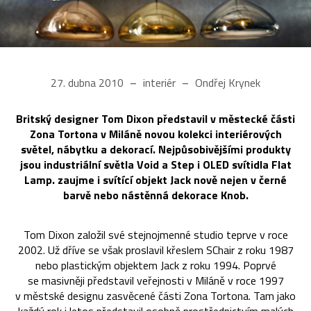
27. dubna 2010
interiér
Ondřej Krynek
Britský designer Tom Dixon představil v městecké části
Zona Tortona v Miláně novou kolekci interiérových
světel, nábytku a dekorací. Nejpůsobivějšími produkty
jsou industriální světla Void a Step i OLED svítidla Flat
Lamp. zaujme i svítící objekt Jack nově nejen v černé
barvě nebo nástěnná dekorace Knob.
Tom Dixon založil své stejnojmenné studio teprve v roce
2002. Už dříve se však proslavil křeslem SChair z roku 1987
nebo plastickým objektem Jack z roku 1994. Poprvé
se masivněji představil veřejnosti v Miláně v roce 1997
v městské designu zasvěcené části Zona Tortona. Tam jako