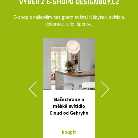
VÝBĚR Z E-SHOPU
DESIGNBUY.CZ
E-shop s nejlepším designem světa! Nábytek, svítidla,
dekorace, sklo, šperky...
Načechrané a
Španělsk
měkké svítidlo
minimalisti
Cloud od Gehryho
svítidla od A
koupit
koupit