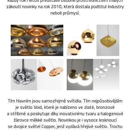
každý rok i letos představil osobně prostřednictvím malých
zákoutí novinky na rok 2010, která dostala podtitul Industry
neboli průmysl.
Tím hlavním jsou samozřejmě svítidla. Tím nejpůsobivějším
je světlo Void, které je nabízeno ve zlaté, bronzové
a stříbrné a poskytuje díky inovativnímu tvaru a halogenové
žárovce měkké světlo. Novinkou je i vysoce lesknoucí
se dvojice světel Copper, jenž vydává hřejivé světlo. Trochu