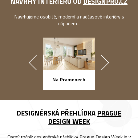
NÁVRHY INTERIÉRŮ OD
DESIGNPRO.CZ
Navrhujeme osobité, moderní a nadčasové interiéry s
nápadem...
náměstí Na Ba
Na Pramenech
DESIGNÉRSKÁ PŘEHLÍDKA
PRAGUE
DESIGN WEEK
Osmý ročník designérské přehlídky Prague Design Week je v