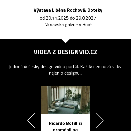
Výstava Liběna Rochová: Doteky
od 20.11.2025 do 29.8.2027
Moravská galerie v Brně
VIDEA Z
DESIGNVID.CZ
Jedinečný český design video portál. Každý den nová videa
nejen o designu...
Ricardo Bofill si
Přichází ten
proměnil na
propracovan