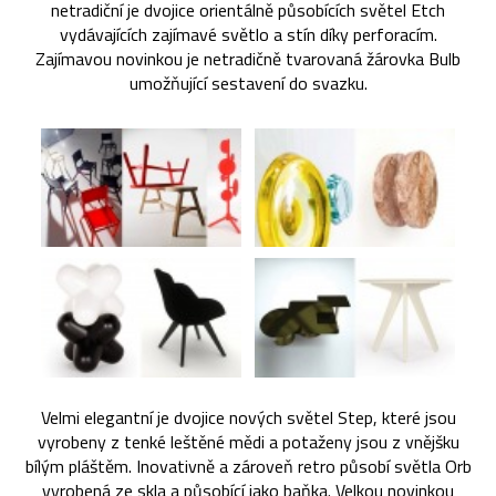
netradiční je dvojice orientálně působících světel Etch
vydávajících zajímavé světlo a stín díky perforacím.
Zajímavou novinkou je netradičně tvarovaná žárovka Bulb
umožňující sestavení do svazku.
Velmi elegantní je dvojice nových světel Step, které jsou
vyrobeny z tenké leštěné mědi a potaženy jsou z vnějšku
bílým pláštěm. Inovativně a zároveň retro působí světla Orb
vyrobená ze skla a působící jako baňka. Velkou novinkou