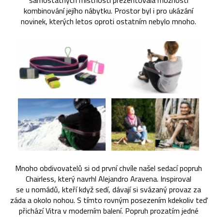
samostatných místností prezentovala možnosti
kombinování jejího nábytku. Prostor byl i pro ukázání
novinek, kterých letos oproti ostatním nebylo mnoho.
Mnoho obdivovatelů si od první chvíle našel sedací popruh
Chairless, který navrhl Alejandro Aravena. Inspiroval
se u nomádů, kteří když sedí, dávají si svázaný provaz za
záda a okolo nohou. S tímto rovným posezením kdekoliv teď
přichází Vitra v moderním balení. Popruh prozatím jedné