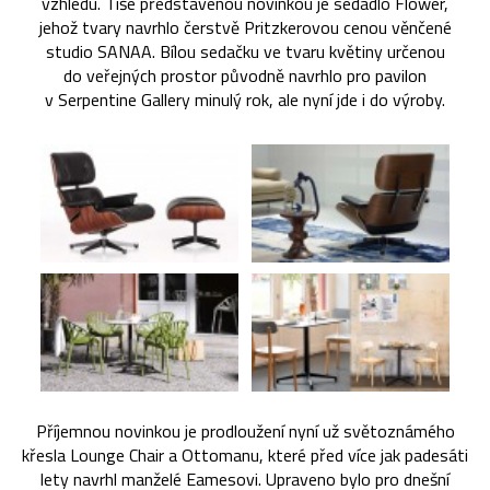
vzhledu. Tiše představenou novinkou je sedadlo Flower,
jehož tvary navrhlo čerstvě Pritzkerovou cenou věnčené
studio SANAA. Bílou sedačku ve tvaru květiny určenou
do veřejných prostor původně navrhlo pro pavilon
v Serpentine Gallery minulý rok, ale nyní jde i do výroby.
Příjemnou novinkou je prodloužení nyní už světoznámého
křesla Lounge Chair a Ottomanu, které před více jak padesáti
lety navrhl manželé Eamesovi. Upraveno bylo pro dnešní