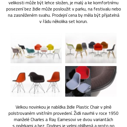
velikosti může být lehce složen, je malý a ke komfortnímu
posezení bez židle může posloužit v parku, na festivalu nebo
na zasněženém svahu. Prodejní cena by měla být přijatelná
v řádu několika set korun.
Velkou novinkou je nabídka židle Plastic Chair v plně
polstrovaném vnitřním provedení. Židli navrhli v roce 1950
manželé Charles a Ray Eamesovi ve dvou variantách
s opěrkami a bez. Dodnes je velmi oblíbená a proto po