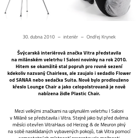
30. dubna 2010
interiér
Ondřej Krynek
Švýcarská interiérová značka Vitra představila
na milánském veletrhu I Saloni novinky na rok 2010.
Hitem se okamžitě stal popruh pro rovné sezení
kdekoliv nazvaný Chairless, ale zaujalo i sedadlo Flower
od SANAA nebo sedačka Suita. Nově bylo prodlouženo
křeslo Lounge Chair a jako celopolstrovaná je nově
nabízena židle Plastic Chair.
Mezi velkými značkami na uplynulém veletrhu I Saloni
v Miláně se představila i Vitra. Stejně jako byl před dvěma
měsíci otevřen VitraHaus od Herzog & de Meuron plný
na sobě naskládaných vybavených pokojů, tak Vitra pomocí