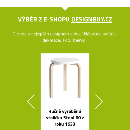
VÝBĚR Z E-SHOPU
DESIGNBUY.CZ
E-shop s nejlepším designem světa! Nábytek, svítidla,
dekorace, sklo, šperky...
Ručně vyráběná
Ručně vyro
stolička Stool 60 z
dřevěné soš
roku 1933
Dánska