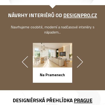
NÁVRHY INTERIÉRŮ OD
DESIGNPRO.CZ
Navrhujeme osobité, moderní a nadčasové interiéry s
nápadem...
náměstí Na Ba
Na Pramenech
DESIGNÉRSKÁ PŘEHLÍDKA
PRAGUE