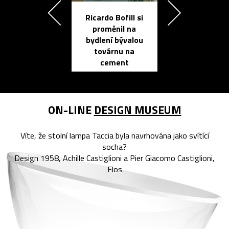
Ricardo Bofill si
Přichází ten
proměnil na
propracovan
bydlení bývalou
elektronic
továrnu na
zápisník
cement
reMarkable
ON-LINE
DESIGN MUSEUM
Víte, že stolní lampa Taccia byla navrhována jako svítící
socha?
Design 1958, Achille Castiglioni a Pier Giacomo Castiglioni,
Flos