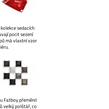
á kolekce sedacích
vají pocit sezení
pů má vlastní vzor
iéru.
ou Fatboy přeměnil
 velký polštář, co