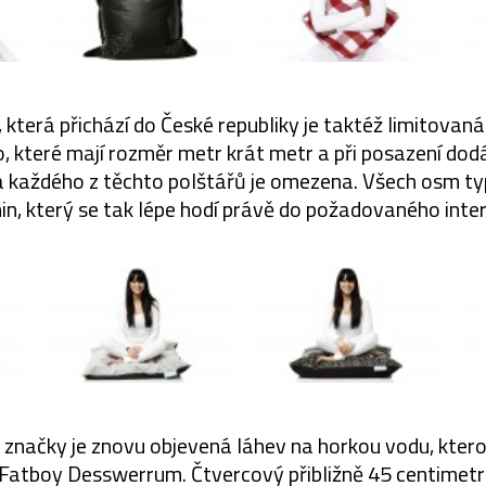
která přichází do České republiky je taktéž limitovan
, které mají rozměr metr krát metr a při posazení dodá
 každého z těchto polštářů je omezena. Všech osm ty
in, který se tak lépe hodí právě do požadovaného inter
 značky je znovu objevená láhev na horkou vodu, kter
ř Fatboy Desswerrum. Čtvercový přibližně 45 centimetrů