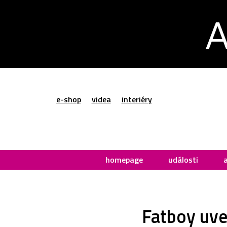
e-shop
videa
interiéry
homepage
události
Fatboy uve