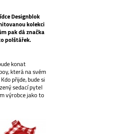
lídce Designblok
mitovanou kolekci
kům pak dá značka
o polštářek.
 bude konat
tboy, která na svém
Kdo přijde, bude si
zený sedací pytel
m výrobce jako to