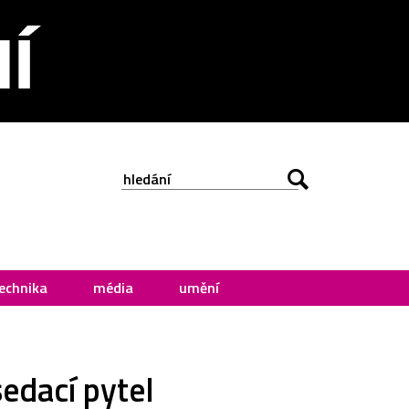
echnika
média
umění
edací pytel