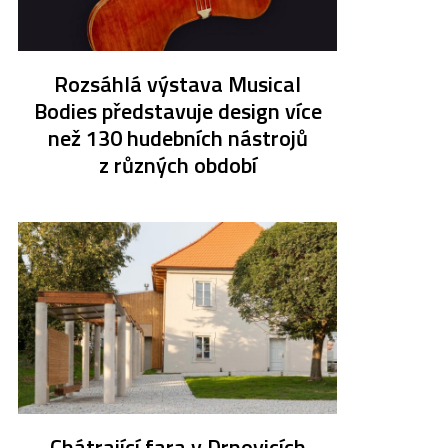
Rozsáhlá výstava Musical
Bodies představuje design více
než 130 hudebních nástrojů
z různých období
Chátrající fara v Drnovicích