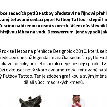
ce sedacích pytlů Fatboy představí na říjnové přeh
vaný tetovaný sedací pytel Fatboy Tattoo i stejně li
Cuscino nabízenou v osmi vzorech. Všem návštěvní
 hřejivou láhev na vodu Desswerrum, jenž vypadá jak
 rok se i letos na přehlídce Designblok 2010, která se
, představí dnes už legendární značka sedacích pytlů Fa
káže novinky pro letošní rok i nejúspěšnější produkty. 
kůži ozkoušet nový skoro dvoumetrový limitovaně nabí
ý Fatboy Tattoo. Ten je zdoben grafikou a svým jméne
dělali vůdci maorských kmenů.