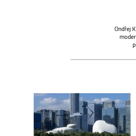
Ondřej K
modern
p