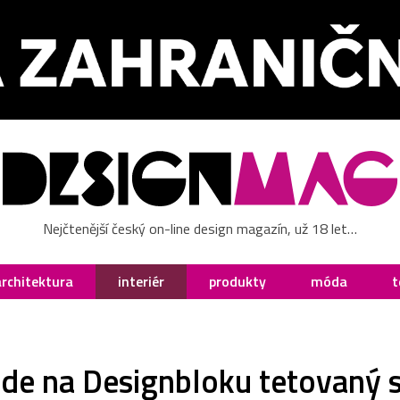
Nejčtenější český on-line design magazín, už 18 let…
architektura
interiér
produkty
móda
t
de na Designbloku tetovaný s