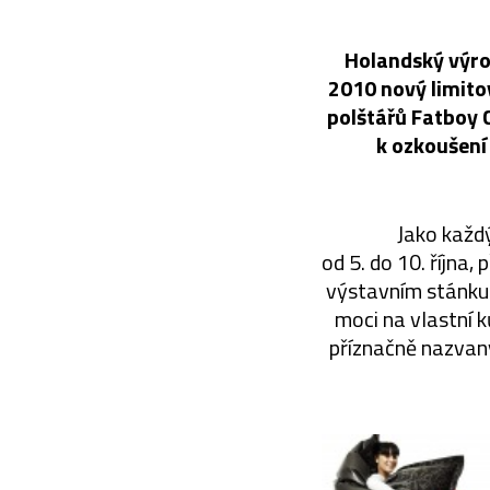
Holandský výrob
2010 nový limito
polštářů Fatboy 
k ozkoušení
Jako každý
od 5. do 10. října
výstavním stánku u
moci na vlastní 
příznačně nazvan