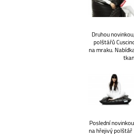
Druhou novinkou, 
polštářů Cuscino
na mraku. Nabídka
tkan
Poslední novinkou
na hřejivý polštá