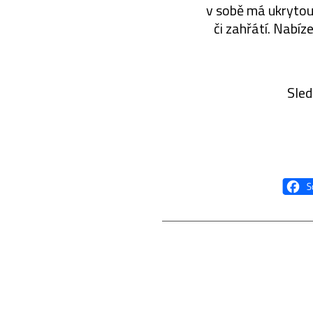
v sobě má ukrytou 
či zahřátí. Nabí
Sled