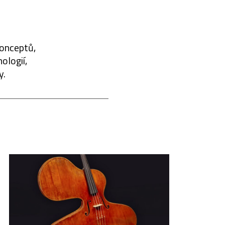
konceptů,
ologií,
y.