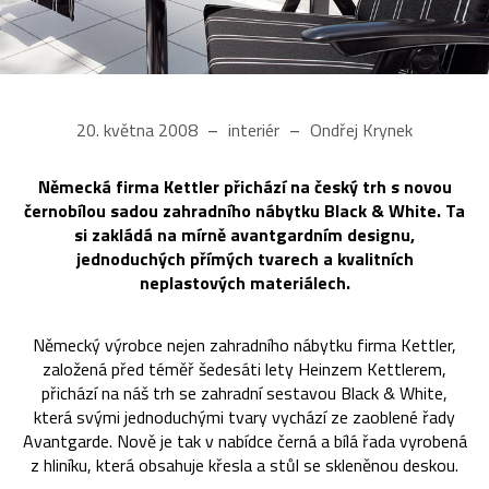
20. května 2008
interiér
Ondřej Krynek
Německá firma Kettler přichází na český trh s novou
černobílou sadou zahradního nábytku Black & White. Ta
si zakládá na mírně avantgardním designu,
jednoduchých přímých tvarech a kvalitních
neplastových materiálech.
Německý výrobce nejen zahradního nábytku firma Kettler,
založená před téměř šedesáti lety Heinzem Kettlerem,
přichází na náš trh se zahradní sestavou Black & White,
která svými jednoduchými tvary vychází ze zaoblené řady
Avantgarde. Nově je tak v nabídce černá a bílá řada vyrobená
z hliníku, která obsahuje křesla a stůl se skleněnou deskou.