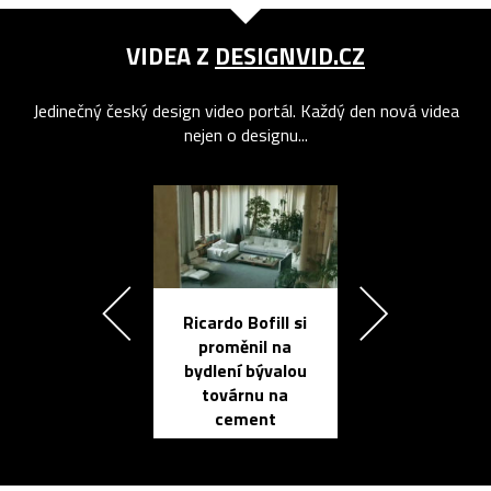
VIDEA Z
DESIGNVID.CZ
Jedinečný český design video portál. Každý den nová videa
nejen o designu...
Ricardo Bofill si
Přichází ten
proměnil na
propracovan
bydlení bývalou
elektronic
továrnu na
zápisník
cement
reMarkable