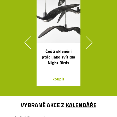
Čeští sklenění
Načechran
ptáci jako svítidla
měkké svíti
Night Birds
Cloud od Geh
koupit
koupit
VYBRANÉ AKCE Z
KALENDÁŘE