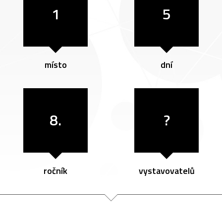
1
5
místo
dní
8.
?
ročník
vystavovatelů