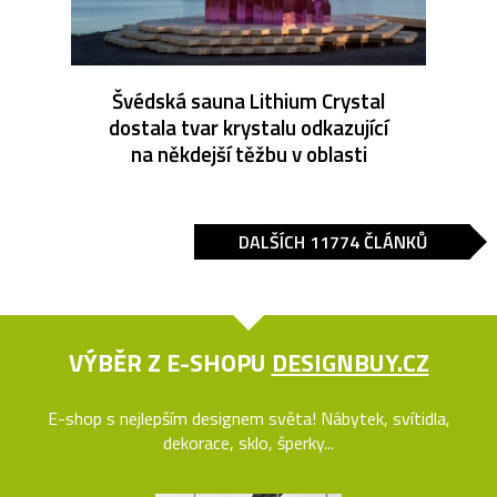
Švédská sauna Lithium Crystal
dostala tvar krystalu odkazující
na někdejší těžbu v oblasti
DALŠÍCH 11774 ČLÁNKŮ
VÝBĚR Z E-SHOPU
DESIGNBUY.CZ
E-shop s nejlepším designem světa! Nábytek, svítidla,
dekorace, sklo, šperky...