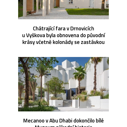
Chátrající fara v Drnovicích
u Vyškova byla obnovena do původní
krásy včetně kolonády se zastávkou
Mecanoo v Abu Dhabi dokončilo bílé