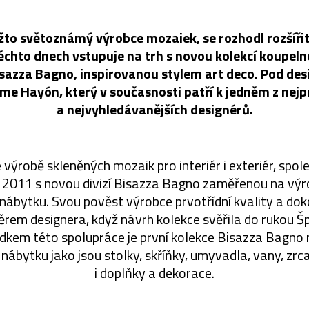
žto světoznámý výrobce mozaiek, se rozhodl rozšířit
ěchto dnech vstupuje na trh s novou kolekcí koupe
sazza Bagno, inspirovanou stylem art deco. Pod de
ime Hayón, který v současnosti patří k jedněm z nejp
a nejvyhledávanějších designérů.
e výrobě skleněných mozaik pro interiér i exteriér, spol
e 2011 s novou divizí Bisazza Bagno zaměřenou na výro
ábytku. Svou pověst výrobce prvotřídní kvality a do
běrem designera, když návrh kolekce svěřila do rukou 
kem této spolupráce je první kolekce Bisazza Bagno n
ábytku jako jsou stolky, skříňky, umyvadla, vany, zrc
i doplňky a dekorace.