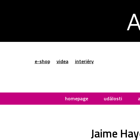
e-shop
videa
interiéry
homepage
události
Jaime Hay