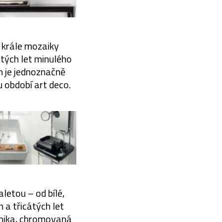
 krále mozaiky
átých let minulého
m je jednoznačně
u období art deco.
letou – od bílé,
 a třicátých let
amika, chromovaná