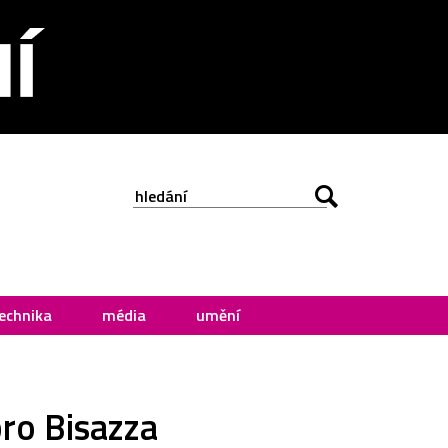
echnika
média
umění
ro Bisazza