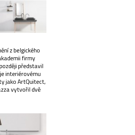
ění z belgického
 akademii firmy
ozději představil
uje interiérovému
ty jako ArtQuitect,
zza vytvořil dvě