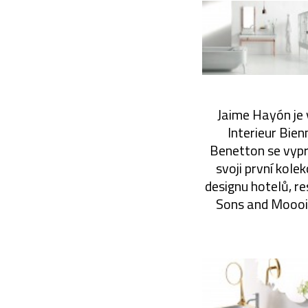
Jaime Hayón je 
Interieur Bien
Benetton se vypr
svoji první kole
designu hotelů, re
Sons and Moooi,