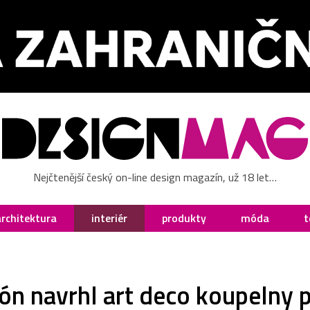
Nejčtenější český on-line design magazín, už 18 let…
architektura
interiér
produkty
móda
t
ón navrhl art deco koupelny p