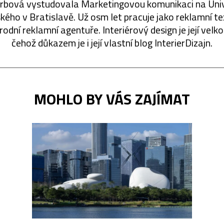
Vrbová vystudovala Marketingovou komunikaci na Univ
ého v Bratislavě. Už osm let pracuje jako reklamní te
odní reklamní agentuře. Interiérový design je její velko
čehož důkazem je i její vlastní blog InterierDizajn.
MOHLO BY VÁS ZAJÍMAT