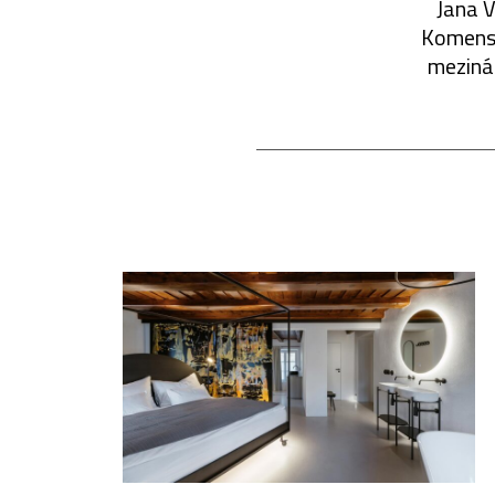
Jana 
Komensk
mezinár