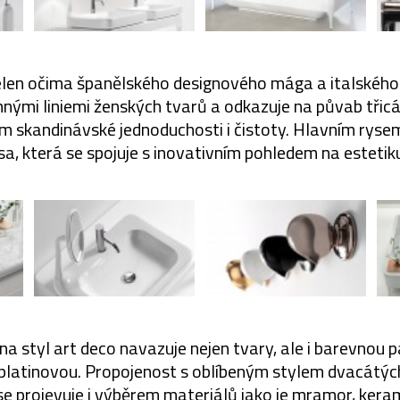
len očima španělského designového mága a italského
mnými liniemi ženských tvarů a odkazuje na půvab třic
em skandinávské jednoduchosti i čistoty. Hlavním ryse
a, která se spojuje s inovativním pohledem na estetik
a styl art deco navazuje nejen tvary, ale i barevnou pa
 platinovou. Propojenost s oblíbeným stylem dvacátých
 se projevuje i výběrem materiálů jako je mramor, ker