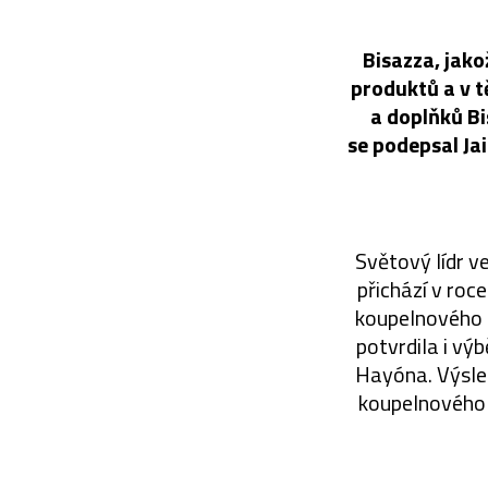
Bisazza, jako
produktů a v t
a doplňků Bi
se podepsal Ja
Světový lídr v
přichází v roc
koupelnového n
potvrdila i vý
Hayóna. Výsled
koupelnového n