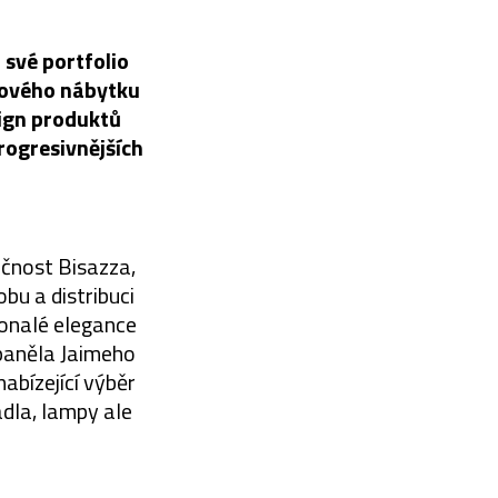
 své portfolio
lnového nábytku
sign produktů
rogresivnějších
ečnost Bisazza,
bu a distribuci
konalé elegance
Španěla Jaimeho
abízející výběr
adla, lampy ale