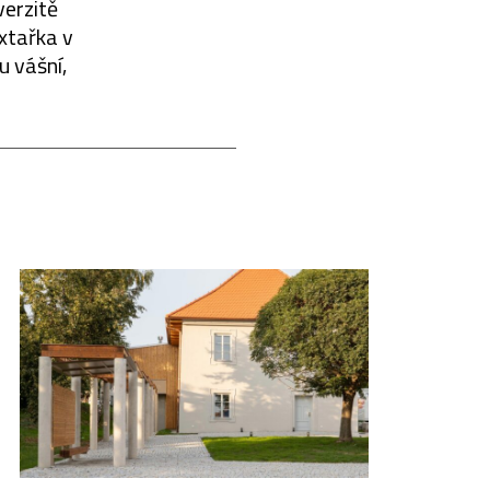
erzitě
xtařka v
u vášní,