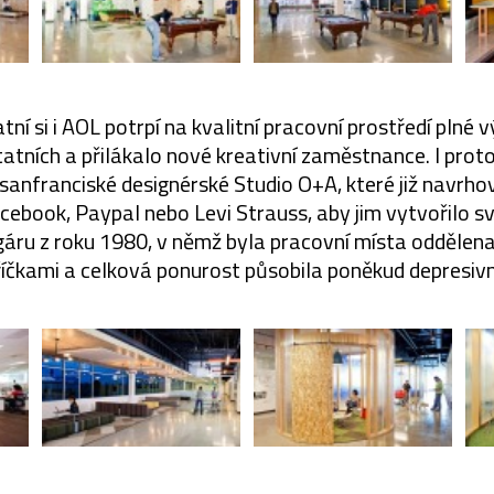
tní si i AOL potrpí na kvalitní pracovní prostředí plné 
statních a přilákalo nové kreativní zaměstnance. I proto
é sanfranciské designérské Studio O+A, které již navrhov
cebook, Paypal nebo Levi Strauss, aby jim vytvořilo s
áru z roku 1980, v němž byla pracovní místa oddělen
říčkami a celková ponurost působila poněkud depresivn