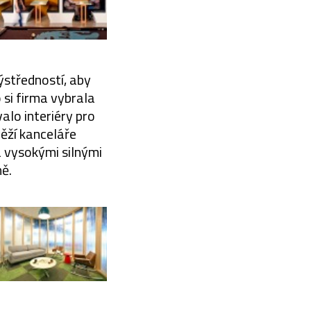
výstředností, aby
 si firma vybrala
alo interiéry pro
věží kanceláře
a vysokými silnými
ě.