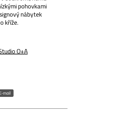
 nízkými pohovkami
designový nábytek
o kříže.
Studio O+A