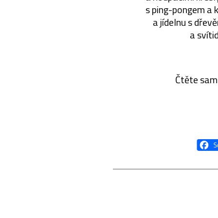
s ping-pongem a k
a jídelnu s dřev
a svíti
Čtěte sam