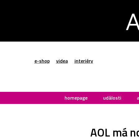
e-shop
videa
interiéry
homepage
události
AOL má no