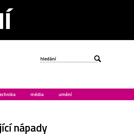
echnika
média
umění
ící nápady