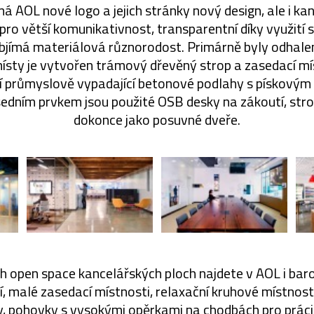
má AOL nové logo a jejich stránky nový design, ale i kan
pro větší komunikativnost, transparentní díky využití 
jímá materiálová různorodost. Primárně byly odhalen
místy je vytvořen trámový dřevěný strop a zasedací mís
í průmyslově vypadající betonové podlahy s pískovým
edním prvkem jsou použité OSB desky na zákoutí, stro
dokonce jako posuvné dveře.
 open space kancelářských ploch najdete v AOL i bar
í, malé zasedací místnosti, relaxační kruhové místnos
y, pohovky s vysokými opěrkami na chodbách pro práci