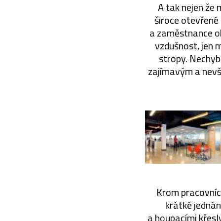
A tak nejen že 
široce otevřené 
a zaměstnance ob
vzdušnost, jen 
stropy. Nechyb
zajímavým a nevš
Krom pracovních
krátké jednán
a houpacími křesl