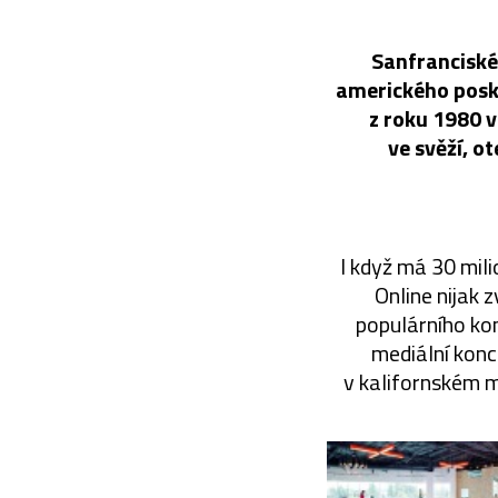
Sanfranciské
amerického posk
z roku 1980 v
ve svěží, o
I když má 30 mil
Online nijak
populárního komu
mediální konc
v kalifornském m