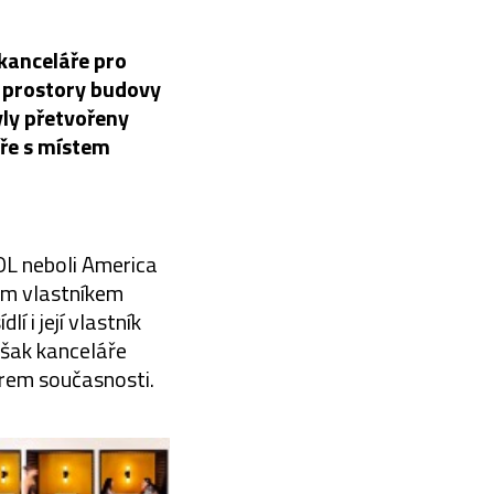
kanceláře pro
 prostory budovy
yly přetvořeny
áře s místem
OL neboli America
ým vlastníkem
í i její vlastník
však kanceláře
irem současnosti.