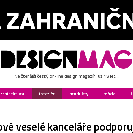
Nejčtenější český on-line design magazín, už 18 let…
architektura
interiér
produkty
móda
t
vé veselé kanceláře podporuj