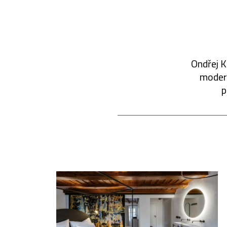
Ondřej K
modern
p