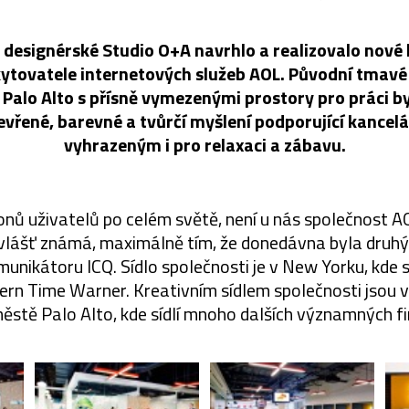
 designérské Studio O+A navrhlo a realizovalo nové 
ytovatele internetových služeb AOL. Původní tmavé
 Palo Alto s přísně vymezenými prostory pro práci b
tevřené, barevné a tvůrčí myšlení podporující kancel
vyhrazeným i pro relaxaci a zábavu.
ionů uživatelů po celém světě, není u nás společnost A
 zvlášť známá, maximálně tím, že donedávna byla druh
nikátoru ICQ. Sídlo společnosti je v New Yorku, kde sídl
ern Time Warner. Kreativním sídlem společnosti jsou 
ěstě Palo Alto, kde sídlí mnoho dalších významných f