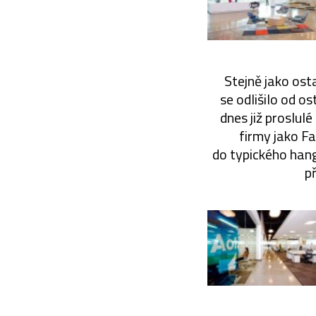
Stejně jako osta
se odlišilo od o
dnes již proslul
firmy jako Fa
do typického hang
p