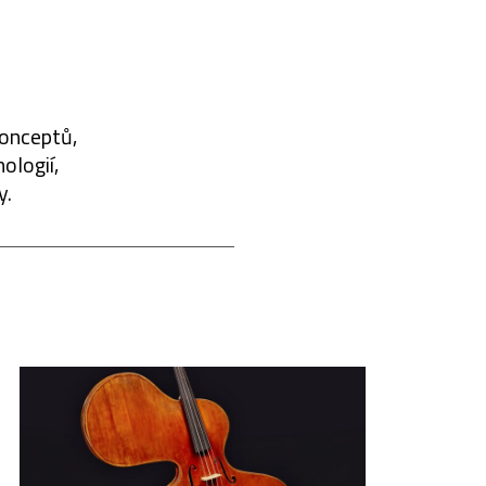
konceptů,
ologií,
y.