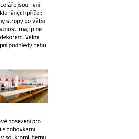
celáře jsou nyní
skleněných příček
y stropy po větší
tnosti mají plné
 dekorem. Velmi
pní podhledy nebo
ové posezení pro
ti s pohovkami
 v soukromí, hernu