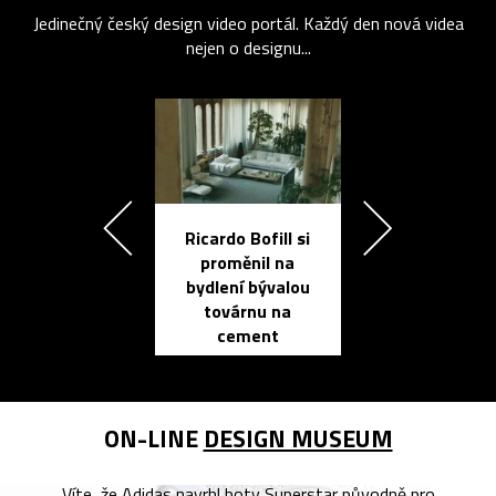
Jedinečný český design video portál. Každý den nová videa
nejen o designu...
Ricardo Bofill si
Přichází ten
proměnil na
propracovan
bydlení bývalou
elektronic
továrnu na
zápisník
cement
reMarkable
ON-LINE
DESIGN MUSEUM
Víte, že Adidas navrhl boty Superstar původně pro