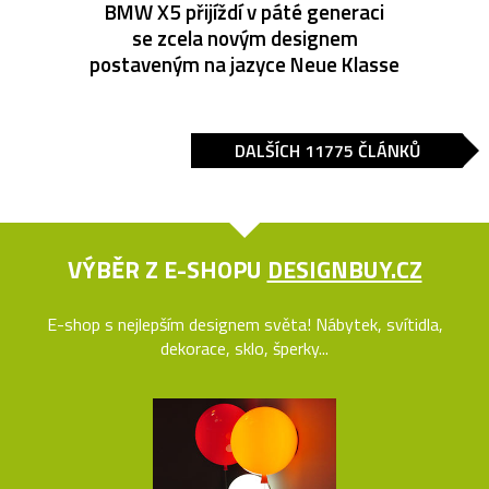
BMW X5 přijíždí v páté generaci
se zcela novým designem
postaveným na jazyce Neue Klasse
DALŠÍCH 11775 ČLÁNKŮ
VÝBĚR Z E-SHOPU
DESIGNBUY.CZ
E-shop s nejlepším designem světa! Nábytek, svítidla,
dekorace, sklo, šperky...