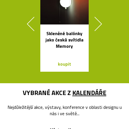
Skleněné balónky
Ikonická kol
jako česká svítidla
lamp Tolome
Memory
Artemid
koupit
koupit
VYBRANÉ AKCE Z
KALENDÁŘE
Nejdůležitější akce, výstavy, konference v oblasti designu u
nás i ve světě...