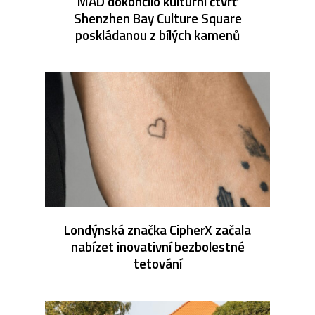
MAD dokončilo kulturní čtvrť
Shenzhen Bay Culture Square
poskládanou z bílých kamenů
Londýnská značka CipherX začala
nabízet inovativní bezbolestné
tetování