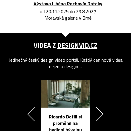
Výstava Liběna Rochová: Doteky
od 20.11.2025 do 29.8.2027
Moravská galerie v Brně
VIDEA Z
DESIGNVID.CZ
Jedinečný český design video portál. Každý den nová videa
nejen o designu...
Ricardo Bofill si
Přichází ten
proměnil na
propracovan
bydlení bývalou
elektronic