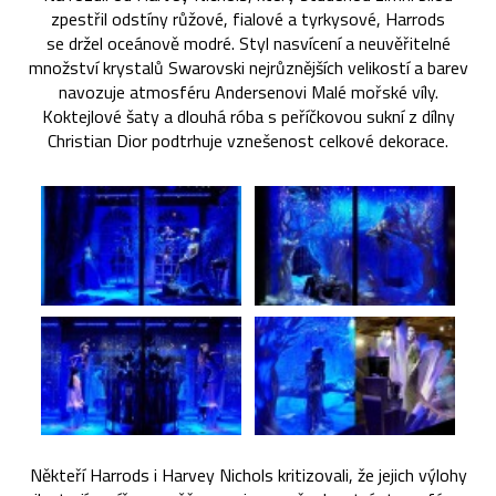
zpestřil odstíny růžové, fialové a tyrkysové, Harrods
se držel oceánově modré. Styl nasvícení a neuvěřitelné
množství krystalů Swarovski nejrůznějších velikostí a barev
navozuje atmosféru Andersenovi Malé mořské víly.
Koktejlové šaty a dlouhá róba s peříčkovou sukní z dílny
Christian Dior podtrhuje vznešenost celkové dekorace.
Někteří Harrods i Harvey Nichols kritizovali, že jejich výlohy