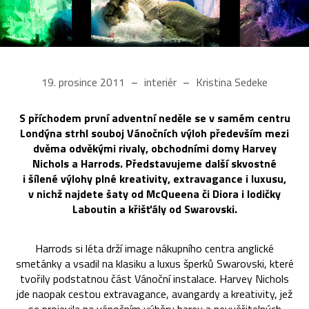
19. prosince 2011
interiér
Kristina Sedeke
S příchodem první adventní neděle se v samém centru
Londýna strhl souboj Vánočních výloh především mezi
dvěma odvěkými rivaly, obchodními domy Harvey
Nichols a Harrods. Představujeme další skvostné
i šílené výlohy plné kreativity, extravagance i luxusu,
v nichž najdete šaty od McQueena či Diora i lodičky
Laboutin a křišťály od Swarovski.
Harrods si léta drží image nákupního centra anglické
smetánky a vsadil na klasiku a luxus šperků Swarovski, které
tvořily podstatnou část Vánoční instalace. Harvey Nichols
jde naopak cestou extravagance, avangardy a kreativity, jež