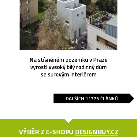
Na stísněném pozemku v Praze
vyrostl vysoký bílý rodinný dům
se surovým interiérem
DALŠÍCH 11775 ČLÁNKŮ
VÝBĚR Z E-SHOPU
DESIGNBUY.CZ