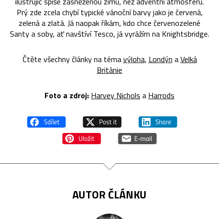
ilustrujíc spíše zasněženou zimu, než adventní atmosféru.
Prý zde zcela chybí typické vánoční barvy jako je červená,
zelená a zlatá. Já naopak říkám, kdo chce červenozelené
Santy a soby, ať navštíví Tesco, já vyrážím na Knightsbridge.
Čtěte všechny články na téma
výloha
,
Londýn
a
Velká
Británie
Foto a zdroj:
Harvey Nichols
a
Harrods
AUTOR ČLÁNKU