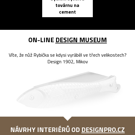
továrnu na
zápisník
cement
reMarkable
ON-LINE
DESIGN MUSEUM
Víte, že nůž Rybička se kdysi vyráběl ve třech velikostech?
Design 1902, Mikov
NÁVRHY INTERIÉRŮ OD
DESIGNPRO.CZ