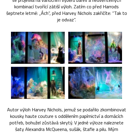
se projevila na vánočním výběru barev a neuvěřitelných
kombinací tvořící zátiší výloh. Zatím co před Harrods
šeptnete letmé: „Ách“, před Harvey Nichols zakřičíte: “Tak to
je odvaz“.
Autor výloh Harvey Nichols, jemuž se podařilo zkombinovat
kousky haute couture s oddělením papírnictví a domácích
potřeb, bohužel zůstává skrytý. V jedné výloze naleznete
šaty Alexandra McQueena, sušák, štafle a pilu. Mým