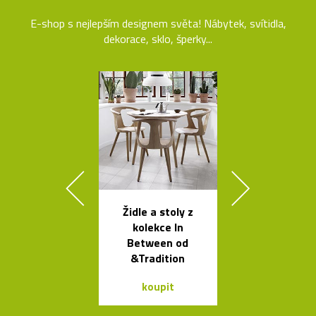
E-shop s nejlepším designem světa! Nábytek, svítidla,
dekorace, sklo, šperky...
Židle a stoly z
Luxusní kulat
kolekce In
oválný stůl B
Between od
od Bontempi
&Tradition
koupit
koupit