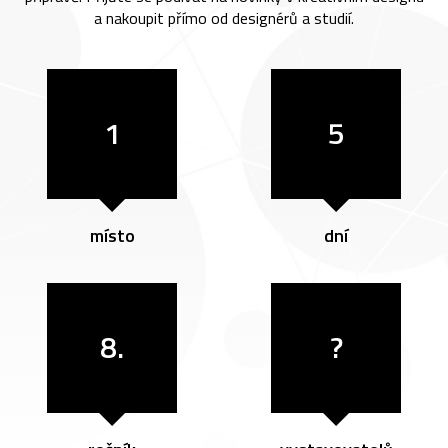
a nakoupit přímo od designérů a studií.
1
5
místo
dní
8.
?