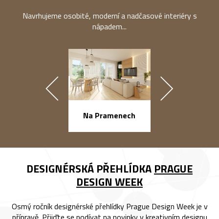
Navrhujeme osobité, moderní a nadčasové interiéry s
nápadem...
náměstí Na Ba
Na Pramenech
DESIGNÉRSKÁ PŘEHLÍDKA
PRAGUE
DESIGN WEEK
Osmý ročník designérské přehlídky Prague Design Week je v
přípravě. Přijďte se podívat na novinky v kreativním designu