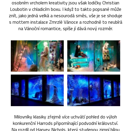
osobním vrcholem kreativity jsou však lodičky Christian
Loubotin v chladicím boxu. I když to takto popsané může
znít, jako jedná velká a nesourodá směs, vše je se shoduje
s mottem instalace Zmrzlé Vánoce a rozhodně to neubírá
na Vánoční romantice, spíše jí dává nový rozměr.
Milovníky klasiky zřejmě více uchvátí pohled do výloh
konkurenční Harrods připomínající podvodní království.
Na rozdíl od Harvey Nichols, který studenou zimní bílou