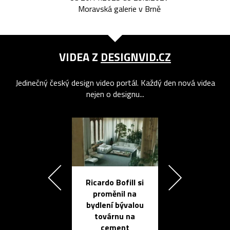
Moravská galerie v Brně
VIDEA Z
DESIGNVID.CZ
Jedinečný český design video portál. Každý den nová videa
nejen o designu...
Ricardo Bofill si
Přichází ten
proměnil na
propracovan
bydlení bývalou
elektronic
továrnu na
zápisník
cement
reMarkable