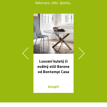
dekorace, sklo, šperky...
Luxusní kulatý či
Kolekce kovo
oválný stůl Barone
mís La Sta
od Bontempi Casa
dello Sciro
koupit
koupit