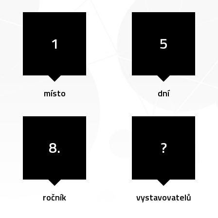
1
5
místo
dní
8.
?
ročník
vystavovatelů