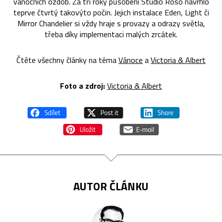
vánočních ozdob. Za tři roky působení Studio Roso navrhlo
teprve čtvrtý takovýto počin. Jejich instalace Eden, Light či
Mirror Chandelier si vždy hraje s provazy a odrazy světla,
třeba díky implementaci malých zrcátek.
Čtěte všechny články na téma
Vánoce
a
Victoria & Albert
Foto a zdroj:
Victoria & Albert
AUTOR ČLÁNKU