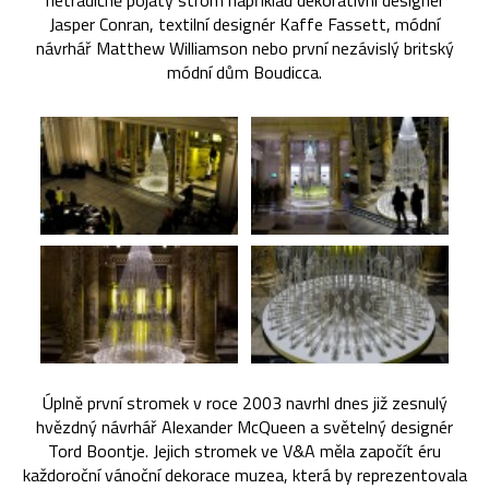
netradičně pojatý strom například dekorativní designér
Jasper Conran, textilní designér Kaffe Fassett, módní
návrhář Matthew Williamson nebo první nezávislý britský
módní dům Boudicca.
Úplně první stromek v roce 2003 navrhl dnes již zesnulý
hvězdný návrhář Alexander McQueen a světelný designér
Tord Boontje. Jejich stromek ve V&A měla započít éru
každoroční vánoční dekorace muzea, která by reprezentovala