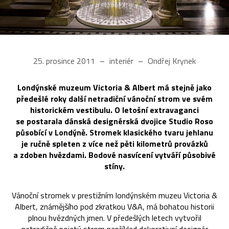
25. prosince 2011
interiér
Ondřej Krynek
Londýnské muzeum Victoria & Albert má stejně jako
předešlé roky další netradiční vánoční strom ve svém
historickém vestibulu. O letošní extravaganci
se postarala dánská designérská dvojice Studio Roso
působící v Londýně. Stromek klasického tvaru jehlanu
je ručně spleten z více než pěti kilometrů provázků
a zdoben hvězdami. Bodové nasvícení vytváří působivé
stíny.
Vánoční stromek v prestižním londýnském muzeu Victoria &
Albert, známějšího pod zkratkou V&A, má bohatou historii
plnou hvězdných jmen. V předešlých letech vytvořil