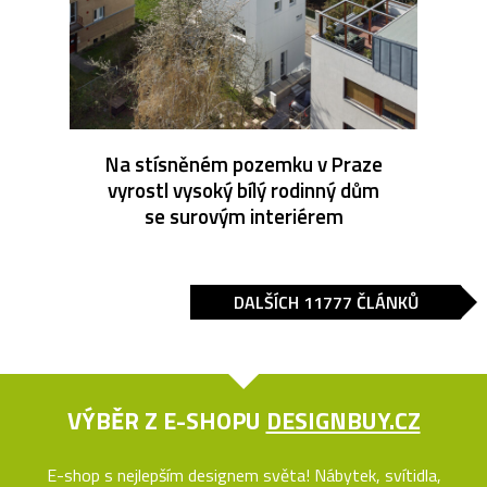
Na stísněném pozemku v Praze
vyrostl vysoký bílý rodinný dům
se surovým interiérem
DALŠÍCH 11777 ČLÁNKŮ
VÝBĚR Z E-SHOPU
DESIGNBUY.CZ
E-shop s nejlepším designem světa! Nábytek, svítidla,