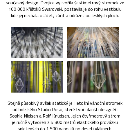
současný design. Dvojice vytvořila šestimetrový stromek ze
100 000 křišťálů Swarovski, postavila je do rohu vestibulu
kde jej nechala otáčet, zářit a odrážet od lesklých ploch.
Stejně působivý avšak statický je i letošní vánoční stromek
od britského Studio Roso, které tvoří dánští designéři
Sophie Nielsen a Rolf Knudsen. Jejich čtyřmetrový strom
je ručně vytvořen z 5 300 metrů elastického provázku
spletených do 1 500 paprsků po deseti vláknech.