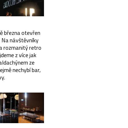
ině března otevřen
. Na návštěvníky
a rozmanitý retro
deme z více jak
 baldachýnem ze
ejmě nechybí bar,
vy.