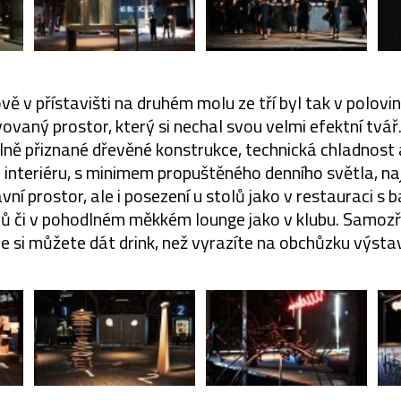
vě v přístavišti na druhém molu ze tří byl tak v polov
ovaný prostor, který si nechal svou velmi efektní tvář
lně přiznané dřevěné konstrukce, technická chladnost 
 interiéru, s minimem propuštěného denního světla, naj
vní prostor, ale i posezení u stolů jako v restauraci s
ů či v pohodlném měkkém lounge jako v klubu. Samozř
e si můžete dát drink, než vyrazíte na obchůzku výsta