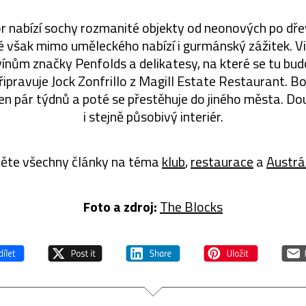
r nabízí sochy rozmanité objekty od neonových po dřevě
é však mimo uměleckého nabízí i gurmánský zážitek. Vi
vínům značky Penfolds a delikatesy, na které se tu bud
připravuje Jock Zonfrillo z Magill Estate Restaurant. B
en pár týdnů a poté se přestěhuje do jiného města. Dou
i stejně působivý interiér.
těte všechny články na téma
klub
,
restaurace
a
Austrá
Foto a zdroj:
The Blocks