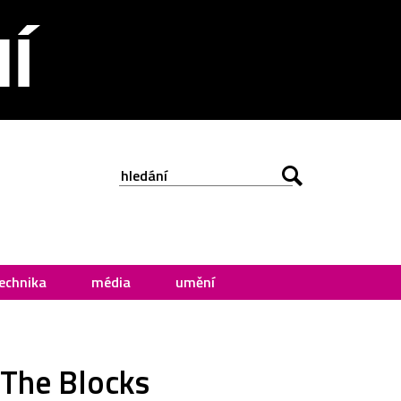
echnika
média
umění
 The Blocks