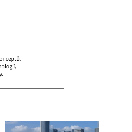
konceptů,
ologií,
y.