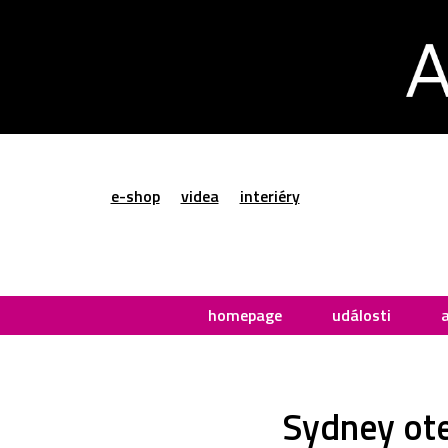
e-shop
videa
interiéry
homepage
události
Sydney ote