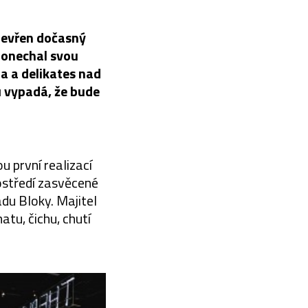
tevřen dočasný
ponechal svou
a a delikates nad
 vypadá, že bude
u první realizací
rostředí zasvěcené
adu Bloky. Majitel
tu, čichu, chutí