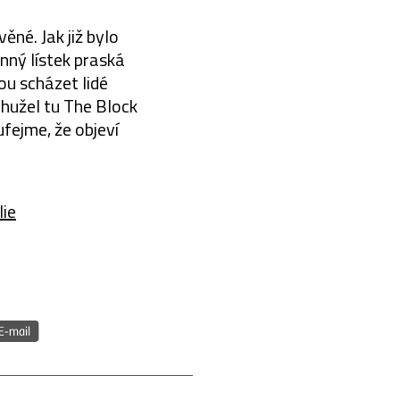
né. Jak již bylo
nný lístek praská
ou scházet lidé
ohužel tu The Block
fejme, že objeví
lie