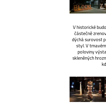
V historické budo
částečně zrenov
dýchá surovost p
styl. V tmavém
poloviny výsta
skleněných hrozn
kd