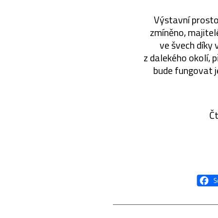
Výstavní prosto
zmíněno, majitel
ve švech díky 
z dalekého okolí, 
bude fungovat j
Č