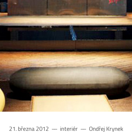
21. března 2012
––
interiér
––
Ondřej Krynek