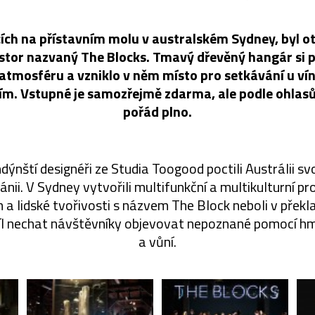
cích na přístavním molu v australském Sydney, byl o
ostor nazvaný The Blocks. Tmavý dřevěný hangár si 
tmosféru a vzniklo v něm místo pro setkávání u vín
. Vstupné je samozřejmě zdarma, ale podle ohlasů
pořád plno.
nští designéři ze Studia Toogood poctili Austrálii svo
nii. V Sydney vytvořili multifunkční a multikulturní p
 a lidské tvořivosti s názvem The Block neboli v překl
 cíl nechat návštěvníky objevovat nepoznané pomocí hma
a vůní.