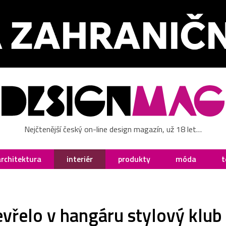
Nejčtenější český on-line design magazín, už 18 let…
architektura
interiér
produkty
móda
t
vřelo v hangáru stylový klub