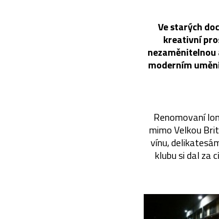
Ve starých do
kreativní pr
nezaměnitelnou a
moderním uměním
Renomovaní londý
mimo Velkou Britá
vínu, delikatesám
klubu si dal za