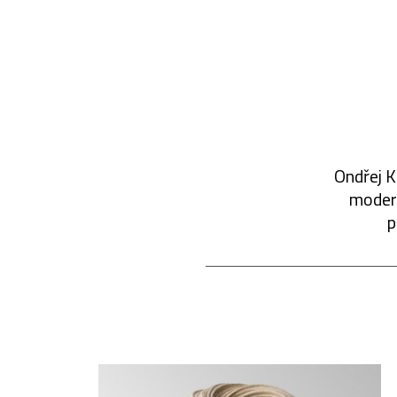
Ondřej K
modern
p