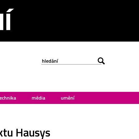
echnika
média
umění
ektu Hausys