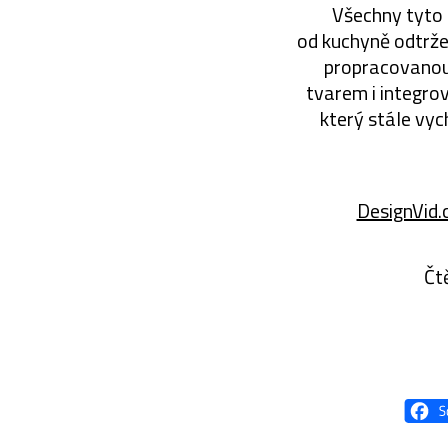
Všechny tyto e
od kuchyně odtrže
propracovanou 
tvarem i integro
který stále vyc
DesignVid.
Čt