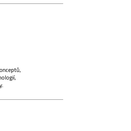
konceptů,
ologií,
y.