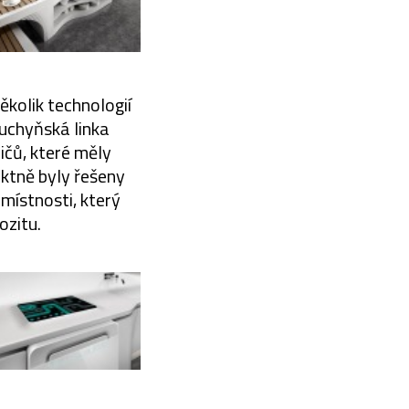
kolik technologií
kuchyňská linka
čů, které měly
ektně byly řešeny
místnosti, který
ozitu.