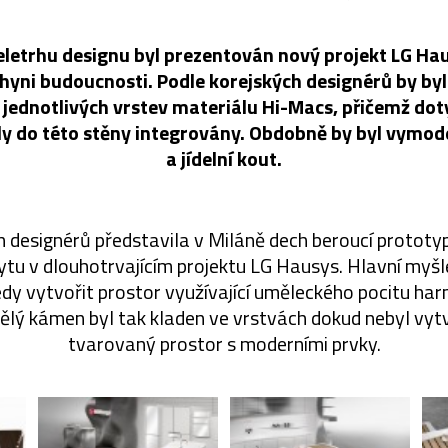
letrhu designu byl prezentován nový projekt LG Hau
hyni budoucnosti. Podle korejských designérů by by
z jednotlivých vrstev materiálu Hi-Macs, přičemž do
ly do této stěny integrovány. Obdobně by byl vymod
a jídelní kout.
h designérů představila v Miláně dech beroucí prototyp
bytu v dlouhotrvajícím projektu LG Hausys. Hlavní myšl
dy vytvořit prostor využívající uměleckého pocitu har
lý kámen byl tak kladen ve vrstvách dokud nebyl vyt
tvarovaný prostor s moderními prvky.