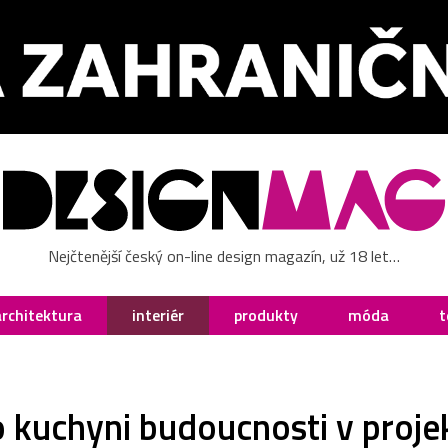
Nejčtenější český on-line design magazín, už 18 let…
architektura
interiér
produkty
móda
t
 kuchyni budoucnosti v proj