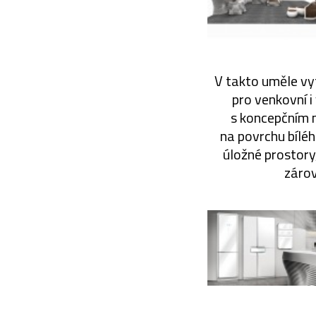
V takto uměle vy
pro venkovní i
s koncepčním 
na povrchu bíléh
úložné prostory
zárov