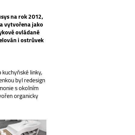
sys na rok 2012,
la vytvořena jako
tykově ovládané
elován i ostrůvek
 kuchyňské linky,
enkou byl redesign
monie s okolním
vořen organicky