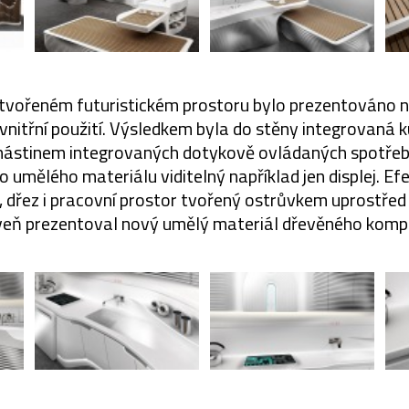
tvořeném futuristickém prostoru bylo prezentováno ně
 vnitřní použití. Výsledkem byla do stěny integrovaná 
nástinem integrovaných dotykově ovládaných spotřebi
o umělého materiálu viditelný například jen displej. Ef
, dřez i pracovní prostor tvořený ostrůvkem uprostřed 
eň prezentoval nový umělý materiál dřevěného komp