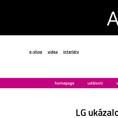
e-shop
videa
interiéry
homepage
události
LG ukázalo