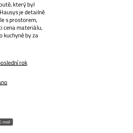
outě, který byl
Hausys je detailně
le s prostorem,
i cena materiálu,
to kuchyně by za
poslední rok
áno