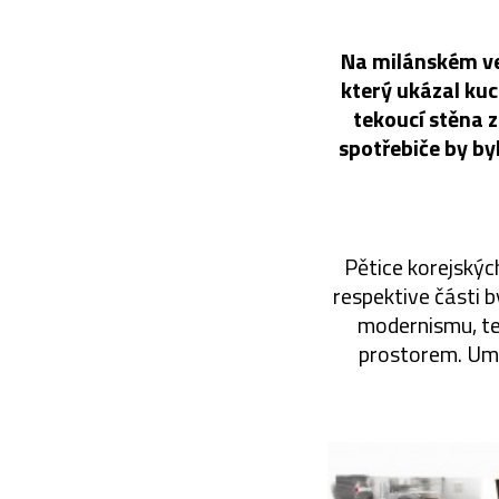
Na milánském ve
který ukázal kuc
tekoucí stěna 
spotřebiče by by
Pětice korejskýc
respektive části 
modernismu, te
prostorem. Umě