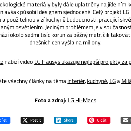
kologické materiály byly dále uplatněny na jídelním k
n avšak působil designem sjednoceně. Celý projekt LG 
a použitelnou vizí kuchyně budoucnosti, pracující skvě
vaným osvětlením. Jediným problémem je v současnost
hází okolo sedmi tisíc korun za běžný metr, čili taková
dnešních cen vyšla na miliony.
cz
nabízí video
LG Hausys ukazuje nejlepší projekty za 
ěte všechny články na téma
interiér
,
kuchyně
,
LG
a
Mil
Foto a zdroj:
LG Hi-Macs