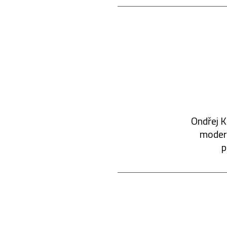
Ondřej K
modern
p