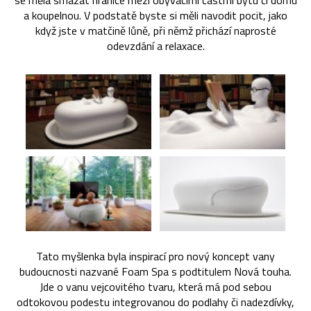
se měla smazat hranice mezi obývacími částmi bytu či domu
a koupelnou. V podstatě byste si měli navodit pocit, jako
když jste v matčině lůně, při němž přichází naprosté
odevzdání a relaxace.
Tato myšlenka byla inspirací pro nový koncept vany
budoucnosti nazvané Foam Spa s podtitulem Nová touha.
Jde o vanu vejcovitého tvaru, která má pod sebou
odtokovou podestu integrovanou do podlahy či nadezdívky,