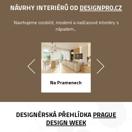
NÁVRHY INTERIÉRŮ OD
DESIGNPRO.CZ
Navrhujeme osobité, moderní a nadčasové interiéry s
nápadem...
náměstí Na Ba
Na Pramenech
DESIGNÉRSKÁ PŘEHLÍDKA
PRAGUE
DESIGN WEEK