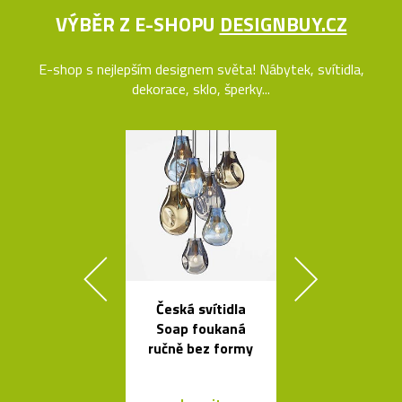
VÝBĚR Z E-SHOPU
DESIGNBUY.CZ
E-shop s nejlepším designem světa! Nábytek, svítidla,
dekorace, sklo, šperky...
Česká svítidla
Závěsná
Soap foukaná
bambuso
ručně bez formy
svítidla Bamb
dvou tvare