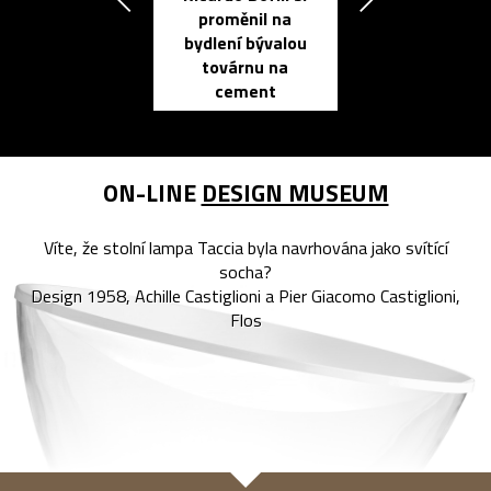
proměnil na
propracovan
bydlení bývalou
elektronic
továrnu na
zápisník
cement
reMarkable
ON-LINE
DESIGN MUSEUM
Víte, že stolní lampa Taccia byla navrhována jako svítící
socha?
Design 1958, Achille Castiglioni a Pier Giacomo Castiglioni,
Flos