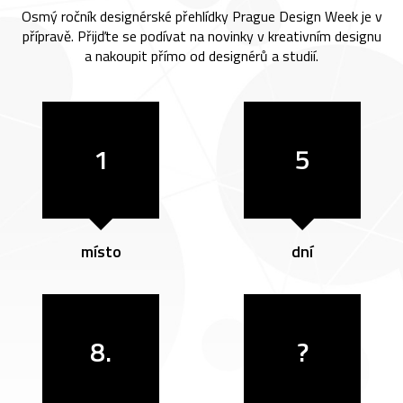
Osmý ročník designérské přehlídky Prague Design Week je v
přípravě. Přijďte se podívat na novinky v kreativním designu
a nakoupit přímo od designérů a studií.
1
5
místo
dní
8.
?