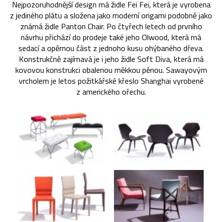
Nejpozoruhodnější design má židle Fei Fei, která je vyrobena
z jediného plátu a složena jako moderní origami podobně jako
známá židle Panton Chair. Po čtyřech letech od prvního
návrhu přichází do prodeje také jeho Olwood, která má
sedací a opěrnou část z jednoho kusu ohýbaného dřeva.
Konstrukčně zajímavá je i jeho židle Soft Diva, která má
kovovou konstrukci obalenou měkkou pěnou. Sawayovým
vrcholem je letos požitkářské křeslo Shanghai vyrobené
z amerického ořechu.