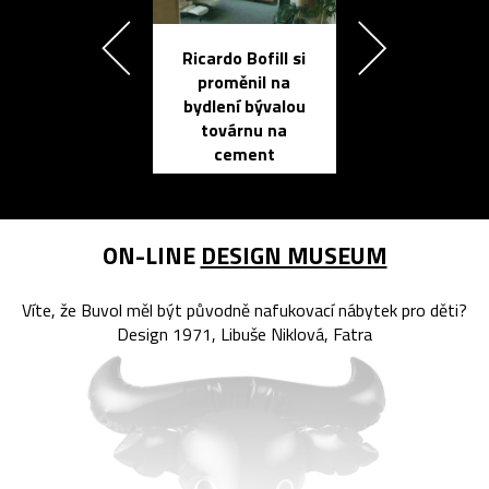
Ricardo Bofill si
Přichází ten
proměnil na
propracovan
bydlení bývalou
elektronic
továrnu na
zápisník
cement
reMarkable
ON-LINE
DESIGN MUSEUM
Víte, že Buvol měl být původně nafukovací nábytek pro děti?
Design 1971, Libuše Niklová, Fatra