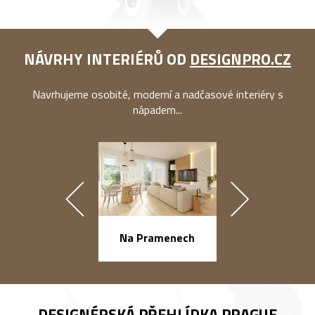
NÁVRHY INTERIÉRŮ OD
DESIGNPRO.CZ
Navrhujeme osobité, moderní a nadčasové interiéry s
nápadem...
náměstí Na Ba
Na Pramenech
DESIGNÉRSKÁ PŘEHLÍDKA
PRAGUE