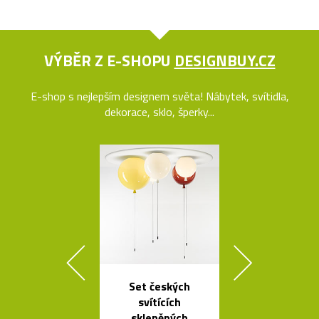
VÝBĚR Z E-SHOPU
DESIGNBUY.CZ
E-shop s nejlepším designem světa! Nábytek, svítidla,
dekorace, sklo, šperky...
Set českých
České křišťá
svítících
sklenice 
skleněných
britskéh