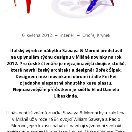
6. května 2012
interiér
Ondřej Krynek
Italský výrobce nábytku Sawaya & Moroni představil
na uplynulém týdnu designu v Miláně novinky na rok
2012. Pro české čtenáře je nejzajímavější dvojice stolků,
které navrhl český architekt a designér Bořek Šípek.
Designem mezi novinkami ohromí i židle Fei Fei
z jednoho elegantně ohnutého kusu plastu.
Nejmasivnějším přírůstkem je světlo El od Daniela
Libeskinda.
U nás nepříliš známá značka Sawaya & Moroni byla založena
v Miláně už v roce 1984 dvojicí William Sawaya a Paolo
Moroni. Jejich luxusní nábytek navrhují významní světoví