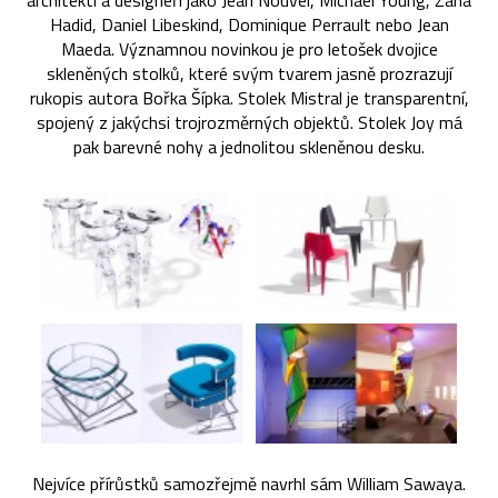
architekti a designéři jako Jean Nouvel, Michael Young, Zaha
Hadid, Daniel Libeskind, Dominique Perrault nebo Jean
Maeda. Významnou novinkou je pro letošek dvojice
skleněných stolků, které svým tvarem jasně prozrazují
rukopis autora Bořka Šípka. Stolek Mistral je transparentní,
spojený z jakýchsi trojrozměrných objektů. Stolek Joy má
pak barevné nohy a jednolitou skleněnou desku.
Nejvíce přírůstků samozřejmě navrhl sám William Sawaya.