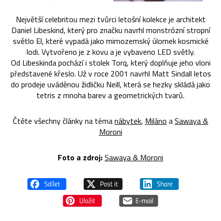
Největší celebritou mezi tvůrci letošní kolekce je architekt
Daniel Libeskind, který pro značku navrhl monstrózní stropní
světlo El, které vypadá jako mimozemský úlomek kosmické
lodi. Vytvořeno je z kovu a je vybaveno LED světly.
Od Libeskinda pochází i stolek Torq, který doplňuje jeho vloni
představené křeslo. Už v roce 2001 navrhl Matt Sindall letos
do prodeje uváděnou židličku Neill, která se hezky skládá jako
tetris z mnoha barev a geometrických tvarů.
Čtěte všechny články na téma
nábytek
,
Miláno
a
Sawaya &
Moroni
Foto a zdroj:
Sawaya & Moroni