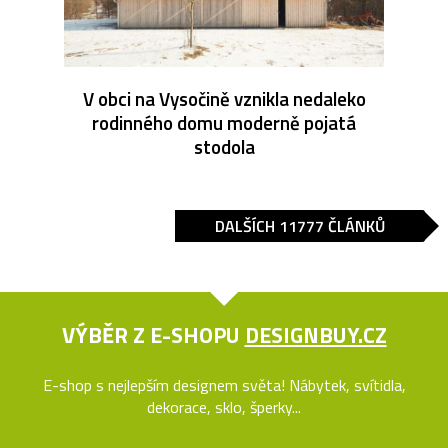
V obci na Vysočině vznikla nedaleko
rodinného domu moderně pojatá
stodola
DALŠÍCH 11777 ČLÁNKŮ
VÝBĚR Z E-SHOPU
DESIGNBUY.CZ
E-shop s nejlepším designem světa! Nábytek, svítidla,
dekorace, sklo, šperky...