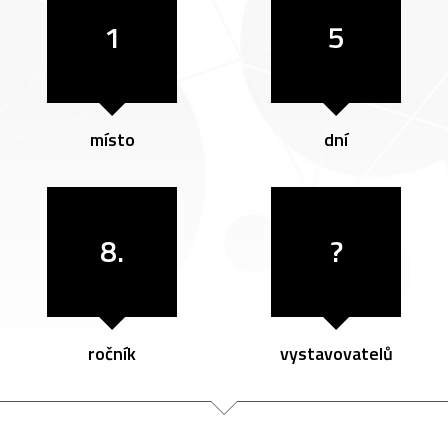
1
5
místo
dní
8.
?
ročník
vystavovatelů