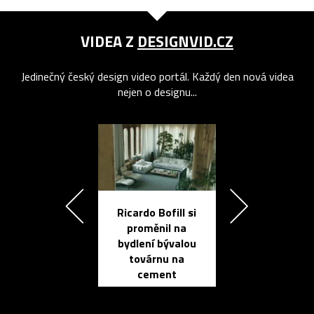
VIDEA Z
DESIGNVID.CZ
Jedinečný český design video portál. Každý den nová videa
nejen o designu...
Ricardo Bofill si
Přichází ten
proměnil na
propracovan
bydlení bývalou
elektronic
továrnu na
zápisník
cement
reMarkable