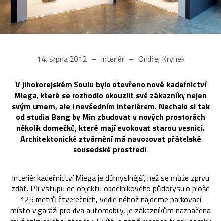
14. srpna 2012
interiér
Ondřej Krynek
V jihokorejském Soulu bylo otevřeno nové kadeřnictví
Miega, které se rozhodlo okouzlit své zákazníky nejen
svým umem, ale i nevšedním interiérem. Nechalo si tak
od studia Bang by Min zbudovat v nových prostorách
několik domečků, které mají evokovat starou vesnici.
Architektonické ztvárnění má navozovat přátelské
sousedské prostředí.
Interiér kadeřnictví Miega je důmyslnější, než se může zprvu
zdát. Při vstupu do objektu obdélníkového půdorysu o ploše
125 metrů čtverečních, vedle něhož najdeme parkovací
místo v garáži pro dva automobily, je zákazníkům naznačena