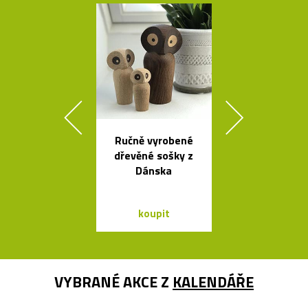
Ručně vyrobené
Česká miska 
dřevěné sošky z
s ukrytý
Dánska
srdečním tv
koupit
koupit
VYBRANÉ AKCE Z
KALENDÁŘE