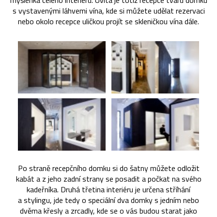
myšlenka celého interiéru. Uvítá je totiž recepce tvaru domku
s vystavenými láhvemi vína, kde si můžete udělat rezervaci
nebo okolo recepce uličkou projít se skleničkou vína dále.
Po straně recepčního domku si do šatny můžete odložit
kabát a z jeho zadní strany se posadit a počkat na svého
kadeřníka. Druhá třetina interiéru je určena stříhání
a stylingu, jde tedy o speciální dva domky s jedním nebo
dvěma křesly a zrcadly, kde se o vás budou starat jako