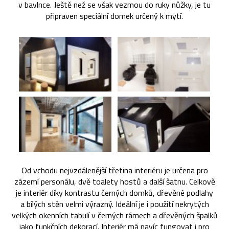
v bavlnce. Ještě než se však vezmou do ruky nůžky, je tu
připraven speciální domek určený k mytí.
Od vchodu nejvzdálenější třetina interiéru je určena pro
zázemí personálu, dvě toalety hostů a další šatnu. Celkově
je interiér díky kontrastu černých domků, dřevěné podlahy
a bílých stěn velmi výrazný. Ideální je i použití nekrytých
velkých okenních tabulí v černých rámech a dřevěných špalků
jako funkčních dekorací. Interiér má navíc fungovat i pro