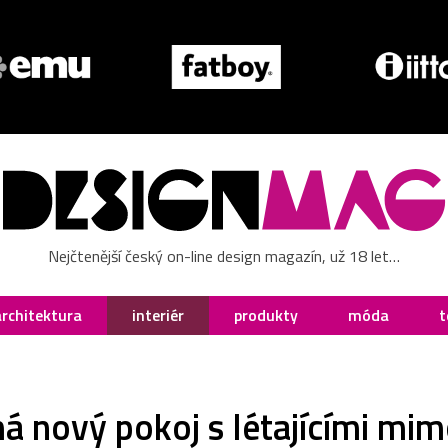
Nejčtenější český on-line design magazín, už 18 let…
architektura
interiér
produkty
móda
t
má nový pokoj s létajícími m