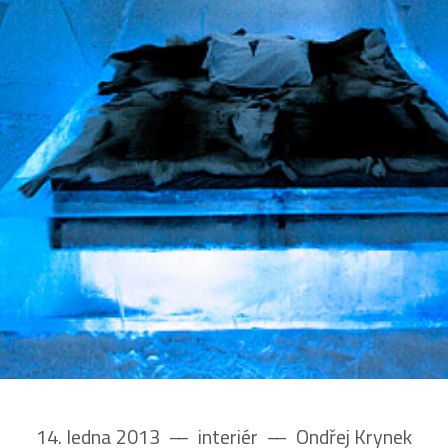
14. ledna 2013
––
interiér
––
Ondřej Krynek