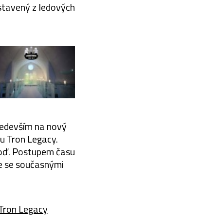
ostavený z ledových
především na nový
mu Tron Legacy.
loď. Postupem času
e se současnými
 Tron Legacy