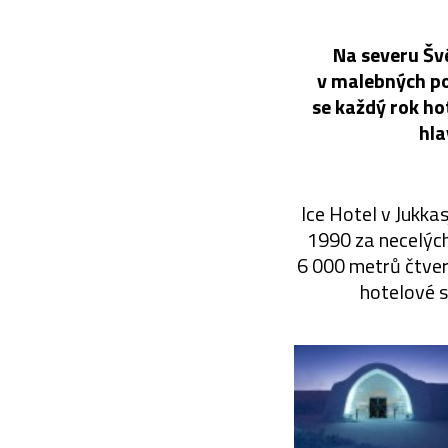
Na severu Švé
v malebných po
se každý rok hot
hla
Ice Hotel v Jukka
1990 za necelých
6 000 metrů čtvere
hotelové sl