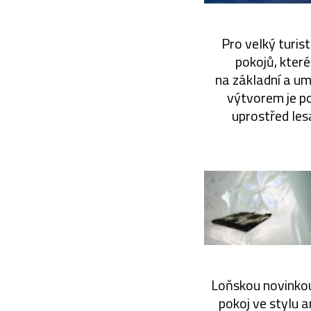
Pro velký turis
pokojů, které
na základní a um
výtvorem je po
uprostřed les
Loňskou novinkou
pokoj ve stylu a