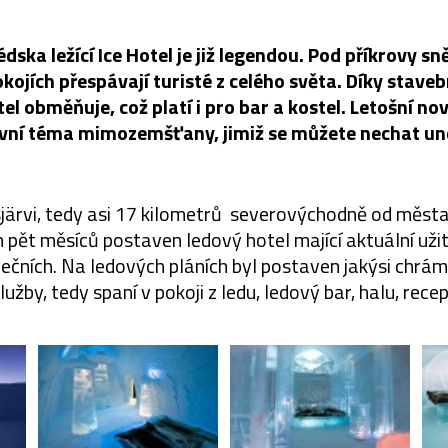
dska ležící Ice Hotel je již legendou. Pod příkrovy sn
kojích přespávají turisté z celého světa. Díky stave
el obměňuje, což platí i pro bar a kostel. Letošní n
vní téma mimozemšťany, jimiž se můžete nechat un
sjärvi, tedy asi 17 kilometrů severovýchodně od města 
 pět měsíců postaven ledový hotel mající aktuální uži
čních. Na ledových pláních byl postaven jakýsi chrám 
užby, tedy spaní v pokoji z ledu, ledový bar, halu, recep