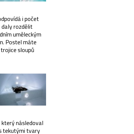
odpovídá i počet
 daly rozdělit
sledním uměleckým
in. Postel máte
trojice sloupů
 který následoval
 s tekutými tvary