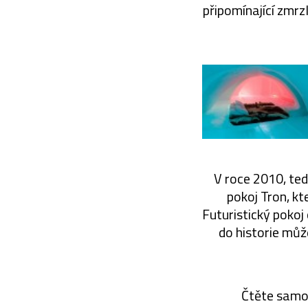
připomínající zmrz
V roce 2010, ted
pokoj Tron, kt
Futuristický poko
do historie mů
Čtěte samo