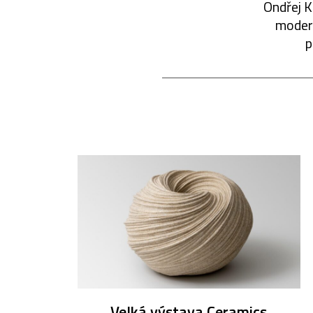
Ondřej K
modern
p
Velká výstava Ceramics