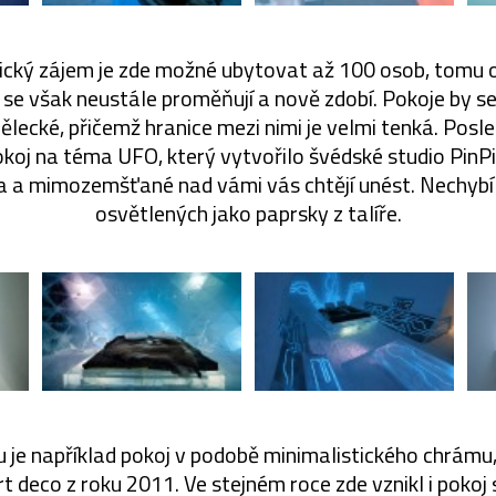
tický zájem je zde možné ubytovat až 100 osob, tomu 
 se však neustále proměňují a nově zdobí. Pokoje by se
ělecké, přičemž hranice mezi nimi je velmi tenká. Po
koj na téma UFO, který vytvořilo švédské studio PinP
a a mimozemšťané nad vámi vás chtějí unést. Nechybí 
osvětlených jako paprsky z talíře.
 je například pokoj v podobě minimalistického chrámu,
rt deco z roku 2011. Ve stejném roce zde vznikl i pokoj