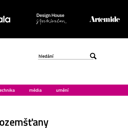
echnika
média
umění
imozemšťany