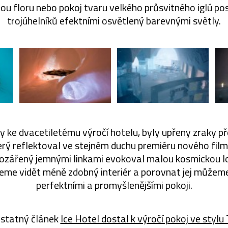
lou floru nebo pokoj tvaru velkého průsvitného iglú p
trojúhelníků efektními osvětlený barevnými světly.
y ke dvacetiletému výročí hotelu, byly upřeny zraky 
erý reflektoval ve stejném duchu premiéru nového fil
j ozářený jemnými linkami evokoval malou kosmickou 
žeme vidět méně zdobný interiér a porovnat jej můžem
perfektními a promyšlenějšími pokoji.
statný článek
Ice Hotel dostal k výročí pokoj ve stylu