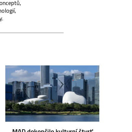
konceptů,
ologií,
y.
MAD dokončilo kulturní čtvrť