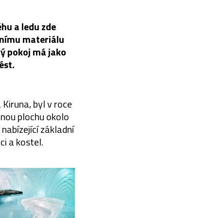
ěhu a ledu zde
bnímu materiálu
ový pokoj má jako
ést.
Kiruna, byl v roce
tnou plochu okolo
nabízející základní
ci a kostel.