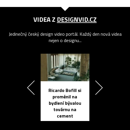
VIDEA Z
DESIGNVID.CZ
Jedinečný český design video portál. Každý den nová videa
nejen o designu...
Ricardo Bofill si
Přichází ten
proměnil na
propracovan
bydlení bývalou
elektronic
továrnu na
zápisník
cement
reMarkable