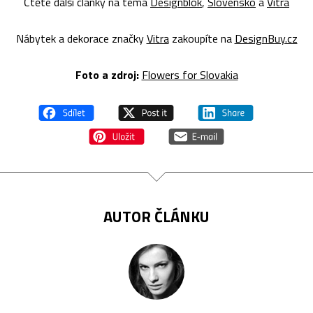
Čtěte další články na téma
Designblok
,
Slovensko
a
Vitra
Nábytek a dekorace značky
Vitra
zakoupíte na
DesignBuy.cz
Foto a zdroj:
Flowers for Slovakia
AUTOR ČLÁNKU