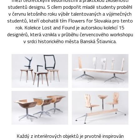
mezi teoretickými vědomostmi a praktickou zkušeností
studentů designu. S cílem podpořit mladé studenty proběhl
v červnu letošního roku výběr talentovaných a výjimečných
studentů, kteří obohatili tím Flowers for Slovakia pro tento
rok. Kolekce Lost and Found je autorskou kolekcí 15
designérů, která vznikla v průběhu červencového workshopu
v srdci historického města Banská Štiavnica.
Každý z interiérových objektů je prvotně inspirován