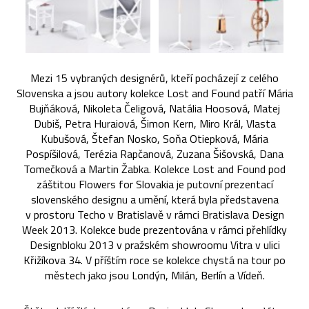
Mezi 15 vybraných designérů, kteří pocházejí z celého
Slovenska a jsou autory kolekce Lost and Found patří Mária
Bujňáková, Nikoleta Čeligová, Natália Hoosová, Matej
Dubiš, Petra Huraiová, Šimon Kern, Miro Král, Vlasta
Kubušová, Štefan Nosko, Soňa Otiepková, Mária
Pospíšilová, Terézia Rapčanová, Zuzana Šišovská, Dana
Tomečková a Martin Žabka. Kolekce Lost and Found pod
záštitou Flowers for Slovakia je putovní prezentací
slovenského designu a umění, která byla představena
v prostoru Techo v Bratislavě v rámci Bratislava Design
Week 2013. Kolekce bude prezentována v rámci přehlídky
Designbloku 2013 v pražském showroomu Vitra v ulici
Křižíkova 34. V příštím roce se kolekce chystá na tour po
městech jako jsou Londýn, Milán, Berlín a Vídeň.