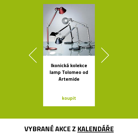
Ikonická kolekce
Křišťálová sví
lamp Tolomeo od
ve tvaru ob
Artemide
bublin
koupit
koupit
VYBRANÉ AKCE Z
KALENDÁŘE