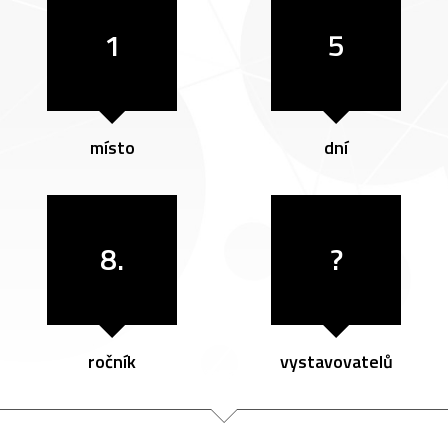
1
5
místo
dní
8.
?
ročník
vystavovatelů