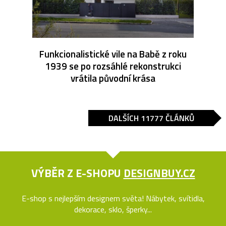
Funkcionalistické vile na Babě z roku
1939 se po rozsáhlé rekonstrukci
vrátila původní krása
DALŠÍCH 11777 ČLÁNKŮ
VÝBĚR Z E-SHOPU
DESIGNBUY.CZ
E-shop s nejlepším designem světa! Nábytek, svítidla,
dekorace, sklo, šperky...