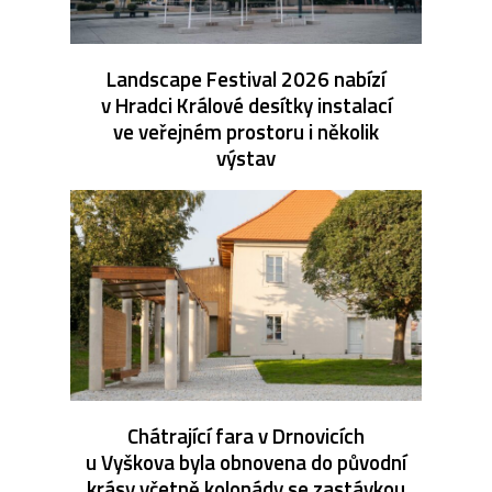
Landscape Festival 2026 nabízí
v Hradci Králové desítky instalací
ve veřejném prostoru i několik
výstav
Chátrající fara v Drnovicích
u Vyškova byla obnovena do původní
krásy včetně kolonády se zastávkou