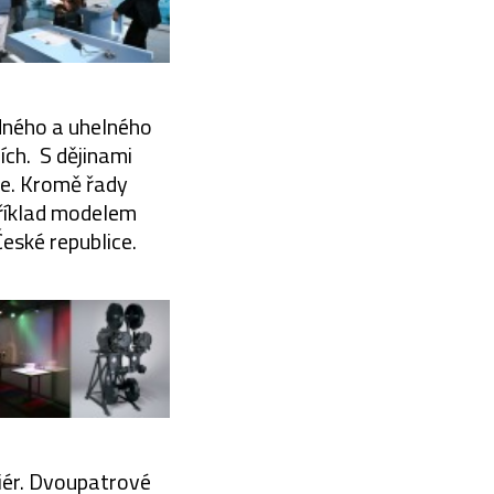
udného a uhelného
ích. S dějinami
ce. Kromě řady
příklad modelem
České republice.
iér. Dvoupatrové