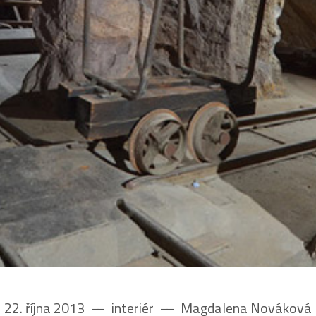
22. října 2013
––
interiér
––
Magdalena Nováková