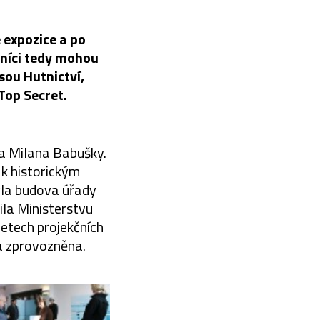
 expozice a po
vníci tedy mohou
sou Hutnictví,
Top Secret.
a Milana Babušky.
k historickým
yla budova úřady
ila Ministerstvu
letech projekčních
a zprovozněna.