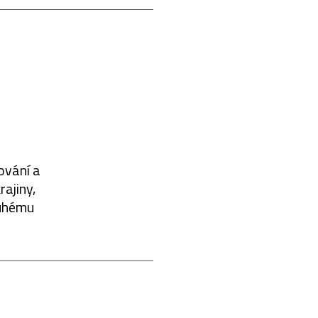
ování a
rajiny,
ouhému