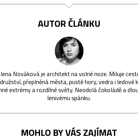
AUTOR ČLÁNKU
ena Nováková je architekt na volné noze. Miluje cest
ružství, přeplněná města, pusté hory, vedra i ledové k
né extrémy a rozdílné světy. Neodolá čokoládě a dl
lenivému spánku.
MOHLO BY VÁS ZAJÍMAT