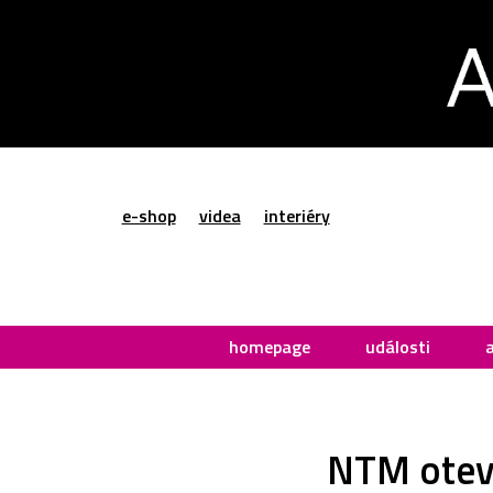
e-shop
videa
interiéry
homepage
události
NTM otevř