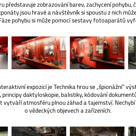
ru představuje zobrazování barev, zachycení pohybu, 
Exponáty jsou hravé a návštěvník si spoustu z nich mů
 Fáze pohybu si může pomocí sestavy fotoaparátů vy
teraktivní expozicí je Technika hrou se „špionážní“ vý
, principy daktyloskopie, balistiky, kódování dokument
nt vytváří atmosféru plnou záhad a tajemství. Nechybí
o vědeckých objevech a zařízeních.