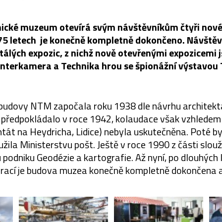
ické muzeum otevírá svým návštěvníkům čtyři nové
75 letech je konečně kompletně dokončeno. Návště
stálých expozic, z nichž nově otevřenými expozicemi j
 Interkamera a Technika hrou se špionážní výstavou 
udovy NTM započala roku 1938 dle návrhu architekt
 předpokládalo v roce 1942, kolaudace však vzhledem 
tát na Heydricha, Lidice) nebyla uskutečněna. Poté b
žila Ministerstvu pošt. Ještě v roce 1990 z části slouž
u podniku Geodézie a kartografie. Až nyní, po dlouhých 
prací je budova muzea konečně kompletně dokončena 