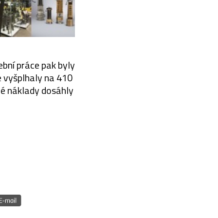
bní práce pak byly
e vyšplhaly na 410
vé náklady dosáhly