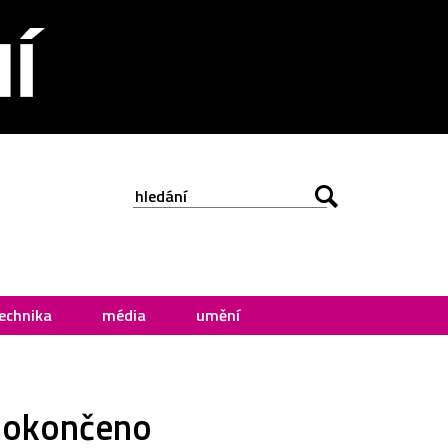
echnika
média
umění
 dokončeno