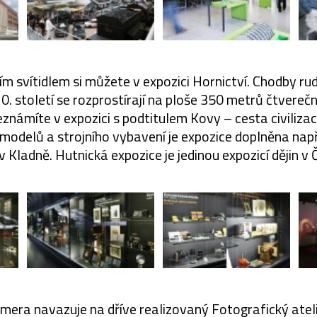
ím svítidlem si můžete v expozici Hornictví. Chodby r
 20. století se rozprostírají na ploše 350 metrů čtverečn
seznámíte v expozici s podtitulem Kovy – cesta civiliza
modelů a strojního vybavení je expozice doplněna na
v Kladně. Hutnická expozice je jedinou expozicí dějin v 
amera navazuje na dříve realizovaný Fotografický atel