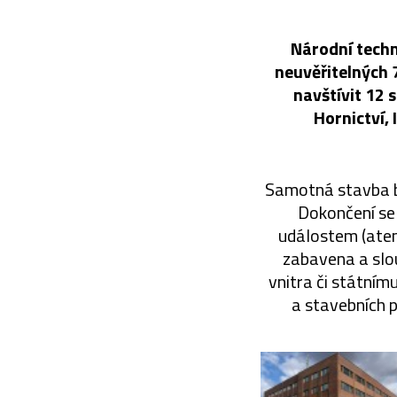
Národní techn
neuvěřitelných 
navštívit 12 
Hornictví,
Samotná stavba b
Dokončení se
událostem (aten
zabavena a slou
vnitra či státním
a stavebních 