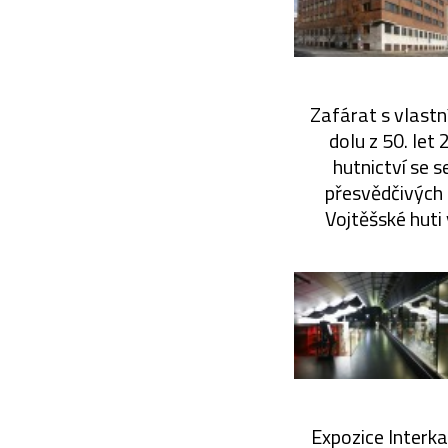
Zafárat s vlastn
dolu z 50. let
hutnictví se 
přesvědčivých 
Vojtěšské huti 
Expozice Interk