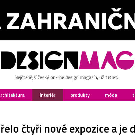
Nejčtenější český on-line design magazín, už 18 let…
architektura
interiér
produkty
móda
t
elo čtyři nové expozice a je