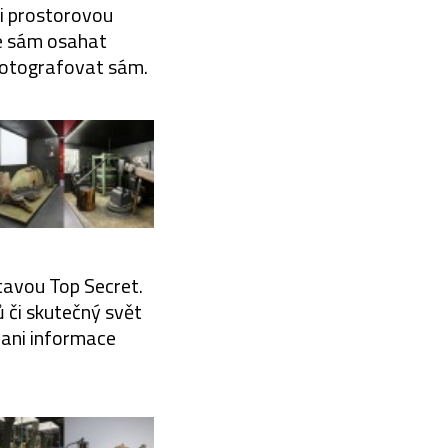
či prostorovou
že sám osahat
fotografovat sám.
stavou Top Secret.
ů či skutečný svět
 ani informace