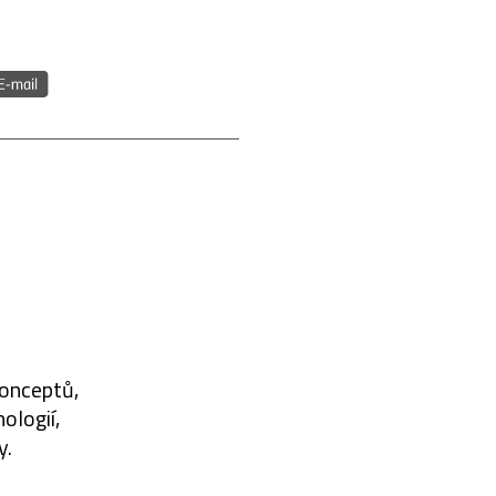
konceptů,
ologií,
y.