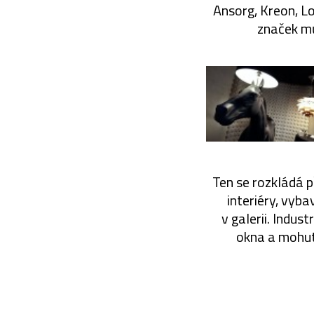
Ansorg, Kreon, Lo
značek mů
Ten se rozkládá p
interiéry, vyb
v galerii. Indus
okna a mohut