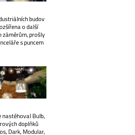
dustriálních budov
rozšířena o další
m záměrům, prošly
kanceláře s puncem
e nastěhoval Bulb,
érových doplňků
os, Dark, Modular,