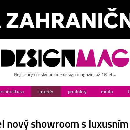
Nejčtenější český on-line design magazín, už 18 let…
architektura
interiér
produkty
móda
t
el nový showroom s luxusním