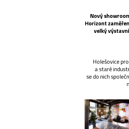
Nový showroom v
Horizont zaměřeno
velký výstavn
Holešovice pro
a staré indust
se do nich společn