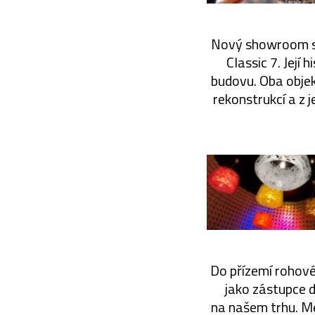
Nový showroom se 
Classic 7. Její 
budovu. Oba obje
rekonstrukcí a z 
Do přízemí rohové
jako zástupce 
na našem trhu. Me