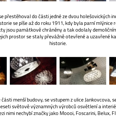
přestěhoval do části jedné ze dvou holešovických in
historie se píše až do roku 1911, kdy byla parní mlýnice 
kty jsou památkově chráněny a tak odolaly demoliční
jejich prostor se staly převážně otevřené a uzavřené 
historie.
 části menší budovy, se vstupem z ulice Jankovcova, s
deseti světově významných výrobců osvětlení a interi
zi nimi nechybí značky jako Moooi, Foscarini, Belux, Fl