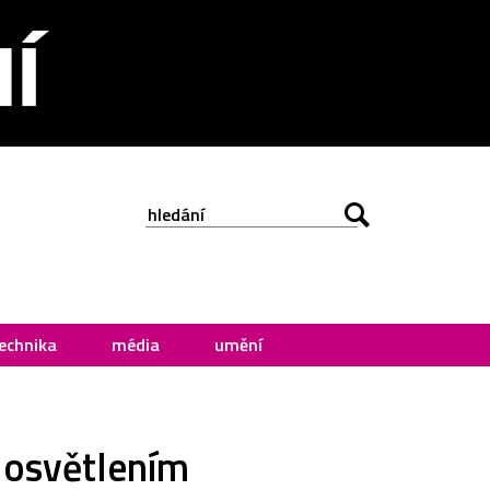
echnika
média
umění
 osvětlením