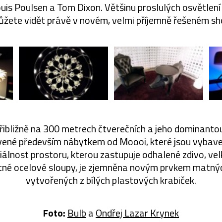
uis Poulsen a Tom Dixon. Většinu proslulých osvětlen
žete vidět právě v novém, velmi příjemně řešeném 
řibližně na 300 metrech čtverečních a jeho dominanto
avené především nábytkem od Moooi, které jsou vybaven
triálnost prostoru, kterou zastupuje odhalené zdivo, ve
né ocelové sloupy, je zjemněna novým prvkem matných
vytvořených z bílých plastových krabiček.
Foto:
Bulb
a
Ondřej Lazar Krynek