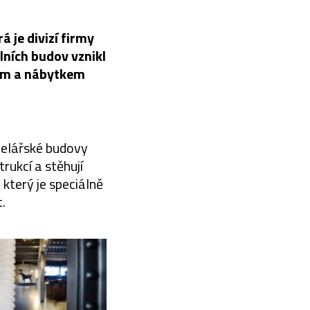
 je divizí firmy
lních budov vznikl
ním a nábytkem
celářské budovy
rukcí a stěhují
 který je speciálně
.