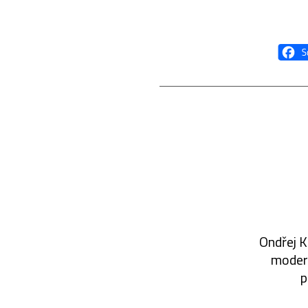
Ondřej K
modern
p