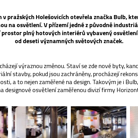
 pražských Holešovicích otevřela značka Bulb, která
u na osvětlení. V přízemí jedné z původně industriá
í prostor plný hotových interiérů vybavený osvětle
od deseti významných světových značek.
cházejí výraznou změnou. Staví se zde nové byty, kan
riální stavby, pokud jsou zachráněny, procházejí rekonst
osti, a to nejen zaměřené na design. Takovým je i Bulb,
na designové osvětlení zaměřenou divizí firmy Horizont