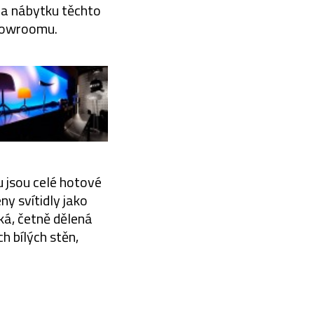
í a nábytku těchto
showroomu.
u jsou celé hotové
y svítidly jako
lká, četně dělená
 bílých stěn,