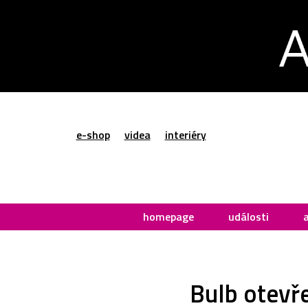
e-shop
videa
interiéry
homepage
události
Bulb otevř