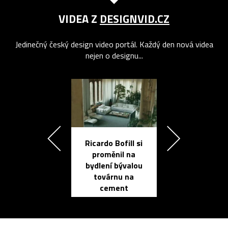
VIDEA Z
DESIGNVID.CZ
Jedinečný český design video portál. Každý den nová videa
nejen o designu...
Ricardo Bofill si
Přichází ten
proměnil na
propracovan
bydlení bývalou
elektronic
továrnu na
zápisník
cement
reMarkable