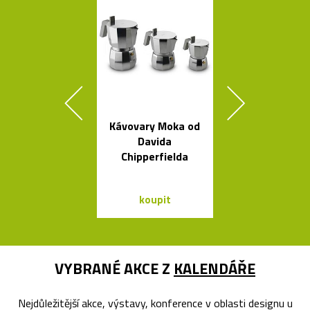
Kávovary Moka od
Ručně vyro
Davida
dřevěné soš
Chipperfielda
Dánska
koupit
koupit
VYBRANÉ AKCE Z
KALENDÁŘE
Nejdůležitější akce, výstavy, konference v oblasti designu u