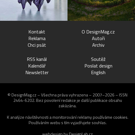
Kontakt
O DesignMag.cz
Reklama
Autoři
Chci psát
Archiv
RSS kanál
Soutěž
Kalendář
Poslat design
Newsletter
English
© DesignMag.cz – Všechna práva vyhrazena – 2007–2026 – ISSN
2464-6202.
Bez povolení redakce je další publikace obsahu
zakázána.
K analýze návštěvnosti a monitorování reklamy používáme
cookies
.
Používáním webu s tím vyjadřujete souhlas.
webdesign by
DesignLab.cz