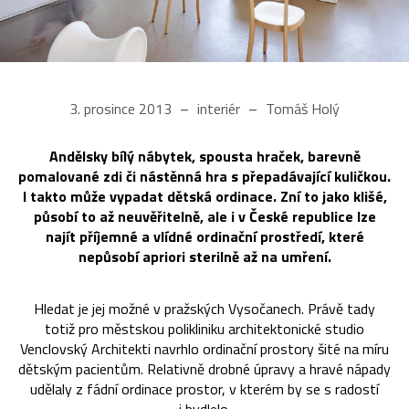
3. prosince 2013
interiér
Tomáš Holý
Andělsky bílý nábytek, spousta hraček, barevně
pomalované zdi či nástěnná hra s přepadávající kuličkou.
I takto může vypadat dětská ordinace. Zní to jako klišé,
působí to až neuvěřitelně, ale i v České republice lze
najít příjemné a vlídné ordinační prostředí, které
nepůsobí apriori sterilně až na umření.
Hledat je jej možné v pražských Vysočanech. Právě tady
totiž pro městskou polikliniku architektonické studio
Venclovský Architekti navrhlo ordinační prostory šité na míru
dětským pacientům. Relativně drobné úpravy a hravé nápady
udělaly z fádní ordinace prostor, v kterém by se s radostí