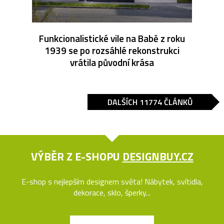
Funkcionalistické vile na Babě z roku
1939 se po rozsáhlé rekonstrukci
vrátila původní krása
DALŠÍCH 11774 ČLÁNKŮ
VÝBĚR Z E-SHOPU
DESIGNBUY.CZ
E-shop s nejlepším designem světa! Nábytek, svítidla,
dekorace, sklo, šperky...