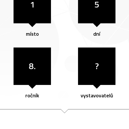
1
5
místo
dní
8.
?
ročník
vystavovatelů