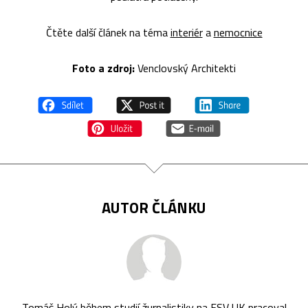
Čtěte další článek na téma
interiér
a
nemocnice
Foto a zdroj:
Venclovský Architekti
AUTOR ČLÁNKU
Tomáš Holý během studií žurnalistiky na FSV UK pracoval