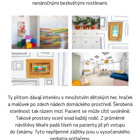
nenáročnými bezkvětými rostlinami.
Ty přitom dávají interiéru s množstvím dětských her, hraček
a malůvek po zdech nádech domáckého prostředí. Škrobená
sterilnost tak rázem mizí. Pacient se může cítit uvolněně.
Takové prostory ocení snad každý rodič. Z průměrné
návštěvy lékaře padá tíseň na pacienty již při vstupu
do čekárny. Tyto nepříjemné zážitky jsou u vysočanského
pediatra potlačeny.