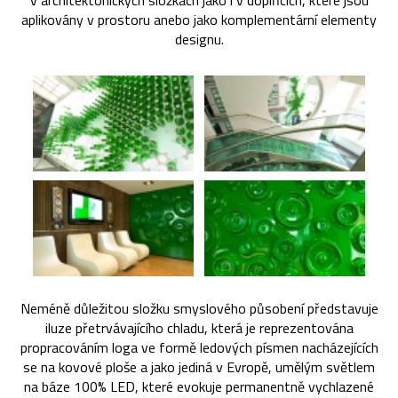
v architektonických složkách jako i v doplňcích, které jsou
aplikovány v prostoru anebo jako komplementární elementy
designu.
Neméně důležitou složku smyslového působení představuje
iluze přetrvávajícího chladu, která je reprezentována
propracováním loga ve formě ledových písmen nacházejících
se na kovové ploše a jako jediná v Evropě, umělým světlem
na báze 100% LED, které evokuje permanentně vychlazené