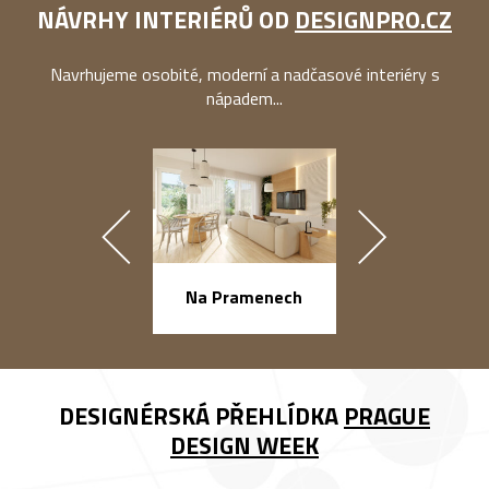
NÁVRHY INTERIÉRŮ OD
DESIGNPRO.CZ
Navrhujeme osobité, moderní a nadčasové interiéry s
nápadem...
náměstí Na Ba
Na Pramenech
DESIGNÉRSKÁ PŘEHLÍDKA
PRAGUE
DESIGN WEEK