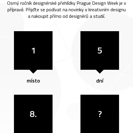
Osmý ročník designérské přehlídky Prague Design Week je v
přípravě. Přijďte se podívat na novinky v kreativním designu
a nakoupit přímo od designérů a studií.
1
5
místo
dní
8.
?