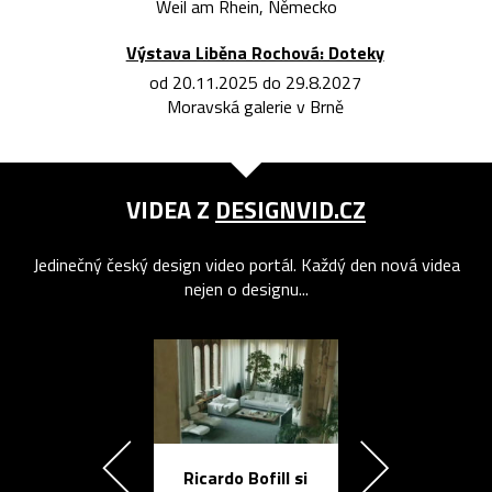
Weil am Rhein, Německo
Výstava Liběna Rochová: Doteky
od 20.11.2025 do 29.8.2027
Moravská galerie v Brně
VIDEA Z
DESIGNVID.CZ
Jedinečný český design video portál. Každý den nová videa
nejen o designu...
Ricardo Bofill si
Přichází ten