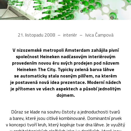
21. listopadu 2008
interiér
Ivica Čampová
V nizozemské metropoli Amsterdam zahájila pivní
společnost Heineken nadčasovým interiérovým
provedením novou éru svých prodejen pod názvem
Heineken The City. Typicky zelená barva láhve
se automaticky stala nosným pilířem, na kterém
je postavená nová idea prezentace. Moderní nádech
je přítomen ve všech aspektech a působí jednolitým
dojmem.
Důraz se klade na souhru čistoty a jednoduchosti tvarů
a barev, které jsou citlivě kombinované. Dominantní prvek
v koncepci tvoří kruh, který kopíruje tvar dna láhve. Je využitý