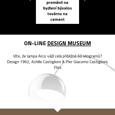
proměnil na
propracovan
bydlení bývalou
elektronic
továrnu na
zápisník
cement
reMarkable
ON-LINE
DESIGN MUSEUM
Víte, že lampa Arco váží celá přibližně 60 kilogramů?
Design 1962, Achille Castiglioni & Pier Giacomo Castiglioni,
Flos