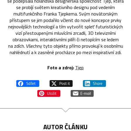
se podepsala holandská designérská společnost Tjep, která
se probíjí světem kreativního designu pod vedením
multifunkčního Franka Tjepkema. Svým novátorským
přístupem se jim podařilo včlenit do nové koncepce prvky
nejnovějších technologií a tím vytvořit spleť futuristických
vizí přestoupenými mluvícími zrcadli, 3D televizními
obrazovkami, interaktivními pilíři či netopícím se ledem
na zdích. Všechny tyto objekty přímo provokují k osobnímu
nahlédnutí a k zasněné procházce po mezi inspirativní zdi.
Foto a zdroj:
Tjep
AUTOR ČLÁNKU