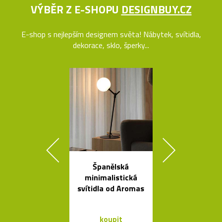
VÝBĚR Z E-SHOPU
DESIGNBUY.CZ
E-shop s nejlepším designem světa! Nábytek, svítidla,
dekorace, sklo, šperky...
Španělská
České ruč
minimalistická
foukané skle
svítidla od Aromas
Bubble od 
koupit
koupit