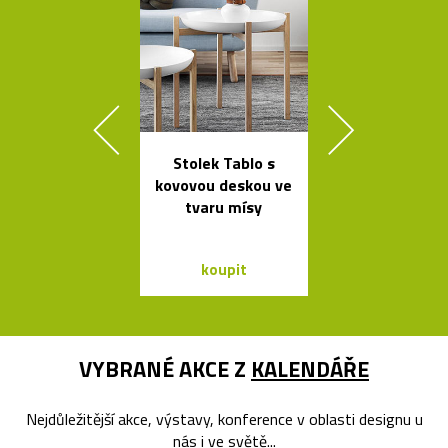
Stolek Tablo s
Nehořlav
kovovou deskou ve
schránky na k
tvaru mísy
od počítačů 
koupit
koupit
VYBRANÉ AKCE Z
KALENDÁŘE
Nejdůležitější akce, výstavy, konference v oblasti designu u
nás i ve světě...