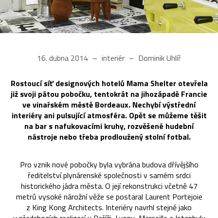
16. dubna 2014
interiér
Dominik Uhlíř
Rostoucí síť designových hotelů Mama Shelter otevřela
již svoji pátou pobočku, tentokrát na jihozápadě Francie
ve vinařském městě Bordeaux. Nechybí výstřední
interiéry ani pulsující atmosféra. Opět se můžeme těšit
na bar s nafukovacími kruhy, rozvěšené hudební
nástroje nebo třeba prodloužený stolní fotbal.
Pro vznik nové pobočky byla vybrána budova dřívějšího
ředitelství plynárenské společnosti v samém srdci
historického jádra města. O její rekonstrukci včetně 47
metrů vysoké nárožní věže se postaral Laurent Portejoie
z King Kong Architects. Interiéry navrhl stejně jako