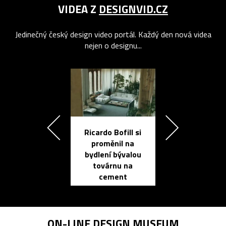
VIDEA Z
DESIGNVID.CZ
Jedinečný český design video portál. Každý den nová videa
nejen o designu...
Ricardo Bofill si
Přichází ten
proměnil na
propracovan
bydlení bývalou
elektronic
továrnu na
zápisník
cement
reMarkable
ON-LINE
DESIGN MUSEUM