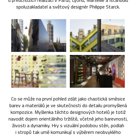
u předchozích realizací v Paříži, Lyonu, Marseille a Istanbulu
spoluzakladatel a světový designér Philippe Starck.
Co se může na první pohled zdát jako chaotická směsice
barev a materiálů je ve skutečnosti do detailu promyšlená
kompozice. Myšlenka těchto designových hotelů je totiž
navodit dojem orientálního tržiště, včetně jeho barevnosti,
živosti a dynamiky. Hry s vizuální podobou stěn, podlah
i stropů tak umě komunikují s výběrem neobvyklého