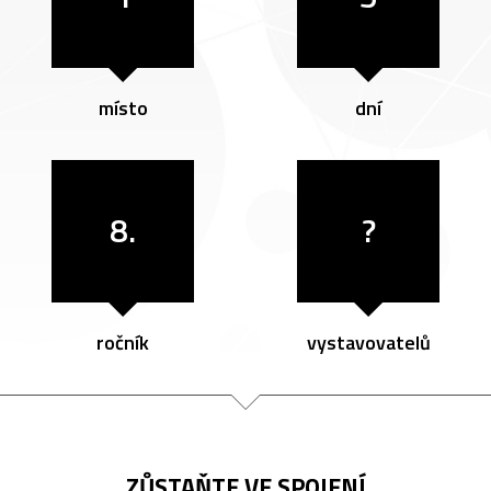
místo
dní
8.
?
ročník
vystavovatelů
ZŮSTAŇTE VE SPOJENÍ