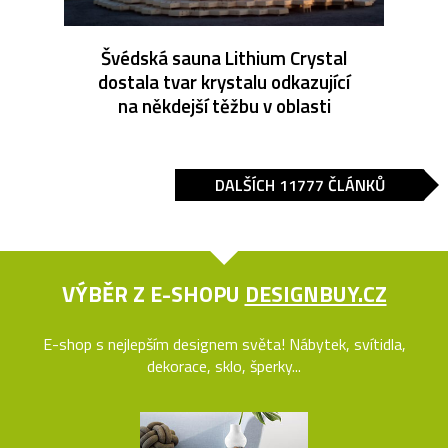
Švédská sauna Lithium Crystal
dostala tvar krystalu odkazující
na někdejší těžbu v oblasti
DALŠÍCH 11777 ČLÁNKŮ
VÝBĚR Z E-SHOPU
DESIGNBUY.CZ
E-shop s nejlepším designem světa! Nábytek, svítidla,
dekorace, sklo, šperky...