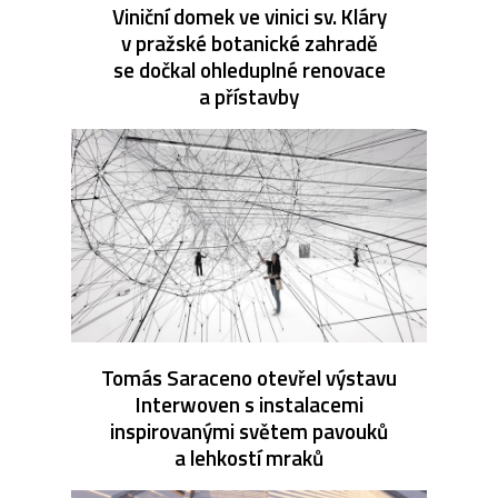
Viniční domek ve vinici sv. Kláry
v pražské botanické zahradě
se dočkal ohleduplné renovace
a přístavby
Tomás Saraceno otevřel výstavu
Interwoven s instalacemi
inspirovanými světem pavouků
a lehkostí mraků