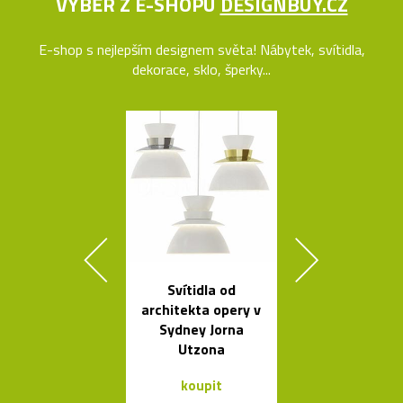
VÝBĚR Z E-SHOPU
DESIGNBUY.CZ
E-shop s nejlepším designem světa! Nábytek, svítidla,
dekorace, sklo, šperky...
Svítidla od
Kávovary Mo
architekta opery v
Davida
Sydney Jorna
Chipperfie
Utzona
koupit
koupit