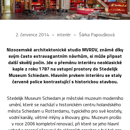
2. července 2014
interiér
Šárka Papoušková
Nizozemské architektonické studio MVRDV, známé díky
svým často extravagantním návrhům, si může připsat
další skvělý počin. Jde o přeměnu interiéru neoklasické
kaple z roku 1787 na vstupní prostory do Stedelijk
Museum Schiedam. Hlavním prvkem interiéru se staly
červené police kontrastující s historickou stavbou.
Stedelijk Museum Schiedam je městské muzeum moderního
umění, které se nachází v historickém centru holandského
města Schiedam u Rotterdamu, typického pro své kostely,
vodní kanály, větrné mlýny a lihovary ginu. Muzeum prošlo
v roce 2006 kompletní renovací, při které se jeho hlavní