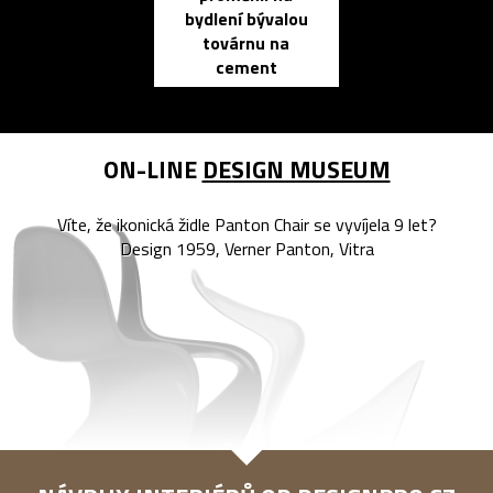
bydlení bývalou
elektronic
továrnu na
zápisník
cement
reMarkable
ON-LINE
DESIGN MUSEUM
Víte, že ikonická židle Panton Chair se vyvíjela 9 let?
Design 1959, Verner Panton, Vitra