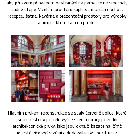
aby při svém případném odstranění na památce nezanechaly
žádné stopy. V celém prostoru kaple se nachází obchod,
recepce, šatna, kavárna a prezentační prostory pro výrobky
a umění, které jsou na prodej.
Hlavním prvkem rekonstrukce se staly červené police, které
jsou umístěny po celé výšce stěn a rámují původní
architektonické prvky, jako jsou okna či kazatelna, čímž
je ještě více zvýrazňují a dodávají jakýsi pocit úcty