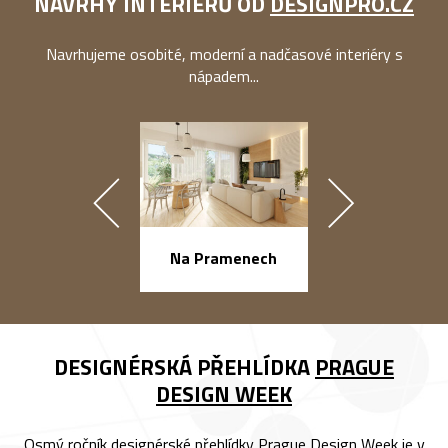
NÁVRHY INTERIÉRŮ OD
DESIGNPRO.CZ
Navrhujeme osobité, moderní a nadčasové interiéry s
nápadem...
náměstí Na Ba
Na Pramenech
DESIGNÉRSKÁ PŘEHLÍDKA
PRAGUE
DESIGN WEEK
Osmý ročník designérské přehlídky Prague Design Week je v