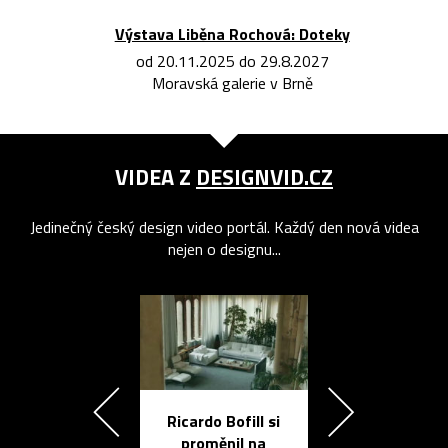
Výstava Liběna Rochová: Doteky
od 20.11.2025 do 29.8.2027
Moravská galerie v Brně
VIDEA Z
DESIGNVID.CZ
Jedinečný český design video portál. Každý den nová videa
nejen o designu...
Ricardo Bofill si
Přichází ten
proměnil na
propracovan