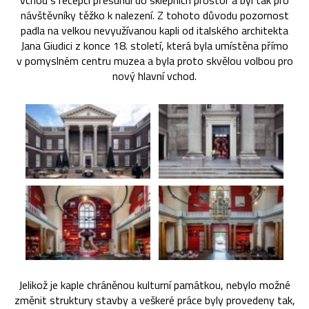
vchod s recepcí přesunul do sklepních prostor a byl tak pro
návštěvníky těžko k nalezení. Z tohoto důvodu pozornost
padla na velkou nevyužívanou kapli od italského architekta
Jana Giudici z konce 18. století, která byla umístěna přímo
v pomyslném centru muzea a byla proto skvělou volbou pro
nový hlavní vchod.
Jelikož je kaple chráněnou kulturní památkou, nebylo možné
změnit struktury stavby a veškeré práce byly provedeny tak,