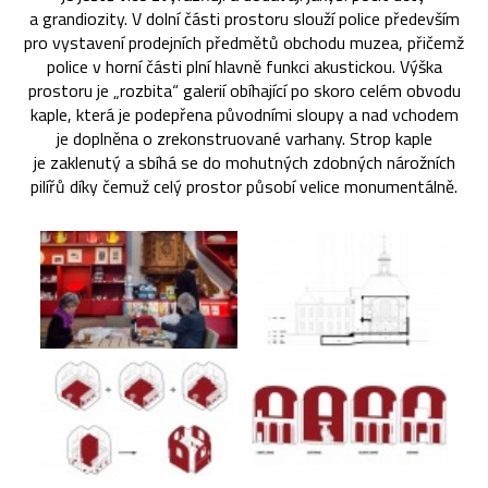
a grandiozity. V dolní části prostoru slouží police především
pro vystavení prodejních předmětů obchodu muzea, přičemž
police v horní části plní hlavně funkci akustickou. Výška
prostoru je „rozbita“ galerií obíhající po skoro celém obvodu
kaple, která je podepřena původními sloupy a nad vchodem
je doplněna o zrekonstruované varhany. Strop kaple
je zaklenutý a sbíhá se do mohutných zdobných nárožních
pilířů díky čemuž celý prostor působí velice monumentálně.