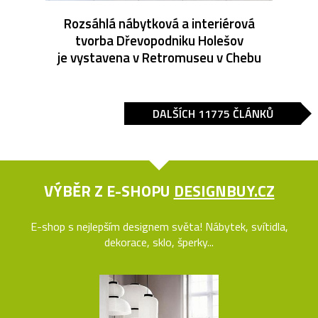
Rozsáhlá nábytková a interiérová
tvorba Dřevopodniku Holešov
je vystavena v Retromuseu v Chebu
DALŠÍCH 11775 ČLÁNKŮ
VÝBĚR Z E-SHOPU
DESIGNBUY.CZ
E-shop s nejlepším designem světa! Nábytek, svítidla,
dekorace, sklo, šperky...