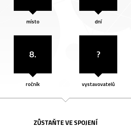
místo
dní
8.
?
ročník
vystavovatelů
ZŮSTAŇTE VE SPOJENÍ