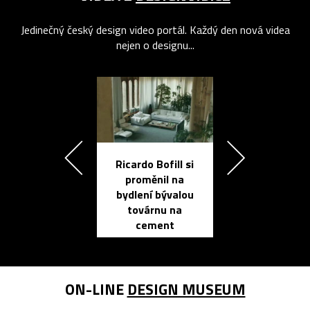
Jedinečný český design video portál. Každý den nová videa
nejen o designu...
Ricardo Bofill si
Přichází ten
proměnil na
propracovan
bydlení bývalou
elektronic
továrnu na
zápisník
cement
reMarkable
ON-LINE
DESIGN MUSEUM