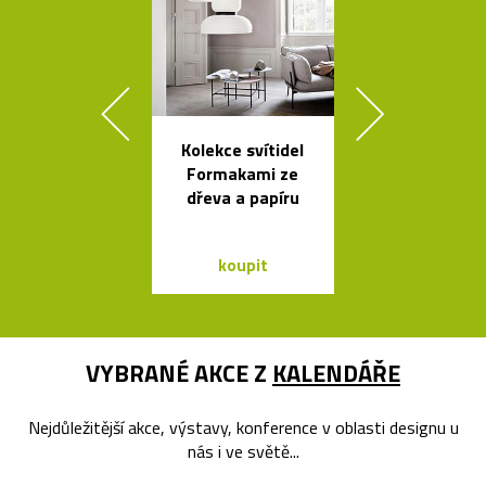
Kolekce svítidel
Buďte na k
Formakami ze
vidět s blika
dřeva a papíru
Bookma
koupit
koupit
VYBRANÉ AKCE Z
KALENDÁŘE
Nejdůležitější akce, výstavy, konference v oblasti designu u
nás i ve světě...