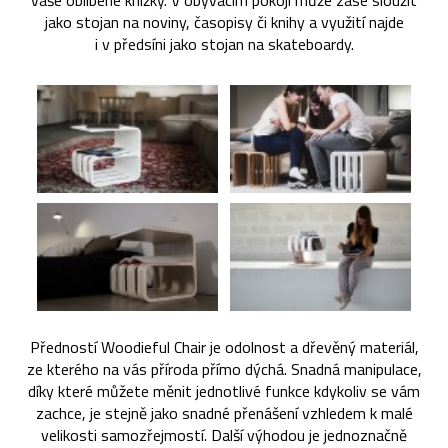
vaše oblíbené knížky. V obývacím pokoji může zase sloužit
jako stojan na noviny, časopisy či knihy a využití najde
i v předsíni jako stojan na skateboardy.
Předností Woodieful Chair je odolnost a dřevěný materiál,
ze kterého na vás příroda přímo dýchá. Snadná manipulace,
díky které můžete měnit jednotlivé funkce kdykoliv se vám
zachce, je stejně jako snadné přenášení vzhledem k malé
velikosti samozřejmostí. Další výhodou je jednoznačně