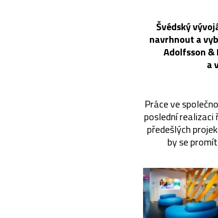
Švédský vývojá
navrhnout a vyb
Adolfsson & 
a 
Práce ve společno
poslední realizaci 
předešlých projek
by se promítl