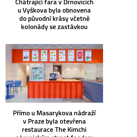
Chátrající fara v Drnovicích
u Vyškova byla obnovena
do původní krásy včetně
kolonády se zastávkou
Přímo u Masarykova nádraží
v Praze byla otevřena
restaurace The Kimchi