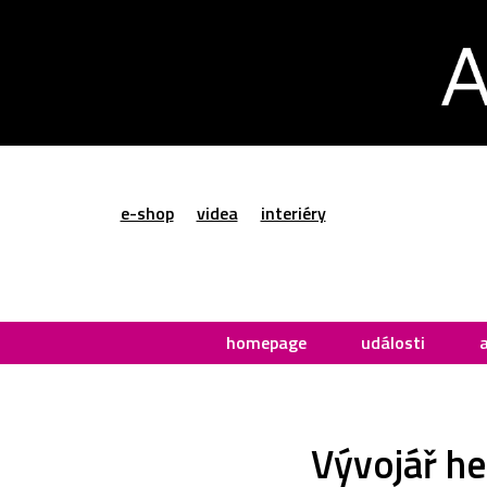
e-shop
videa
interiéry
homepage
události
Vývojář he