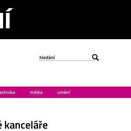
echnika
média
umění
é kanceláře