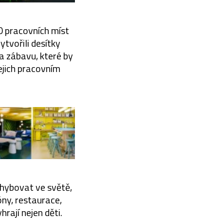
0 pracovních míst
tvořili desítky
a zábavu, které by
ejich pracovním
ohybovat ve světě,
óny, restaurace,
hrají nejen děti.