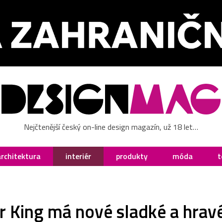
Nejčtenější český on-line design magazín, už 18 let…
architektura
interiér
produkty
móda
t
r King má nové sladké a hrav