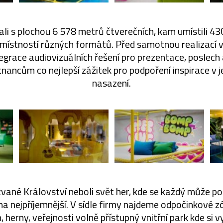
ali s plochou 6 578 metrů čtverečních, kam umístili 43
 místností různých formátů. Před samotnou realizací vy
egrace audiovizuálních řešení pro prezentace, poslech 
tnancům co nejlepší zážitek pro podpoření inspirace v j
nasazení.
vané Království neboli svět her, kde se každý může p
na nejpříjemnější. V sídle firmy najdeme odpočinkové z
 herny, veřejnosti volně přístupný vnitřní park kde si vy