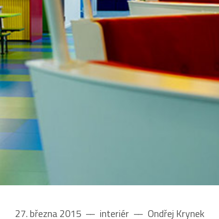
27. března 2015
––
interiér
––
Ondřej Krynek