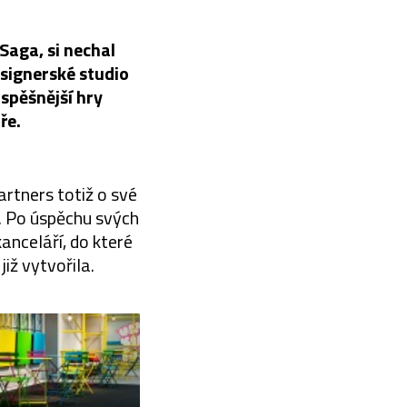
Saga, si nechal
signerské studio
spěšnější hry
ře.
rtners totiž o své
pě. Po úspěchu svých
anceláří, do které
iž vytvořila.