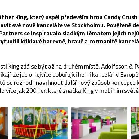
ř her King, který uspěl především hrou Candy Crush 
avit své nové kanceláře ve Stockholmu. Pověřené de
Partners se inspirovalo sladkým tématem jejich nejú
vytvořili křiklavě barevné, hravé a rozmanité kancelá
sti King zdá se být až na druhém místě. Adolfsson & Pa
říkají, že jde o nejvíce pobuřující herní kancelář v Evro
tů se rozhodli navrhnout další nový způsob koncepce k
o více jak 200 her, které značka King v mobilním světě j