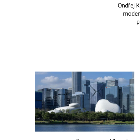
Ondřej K
modern
p