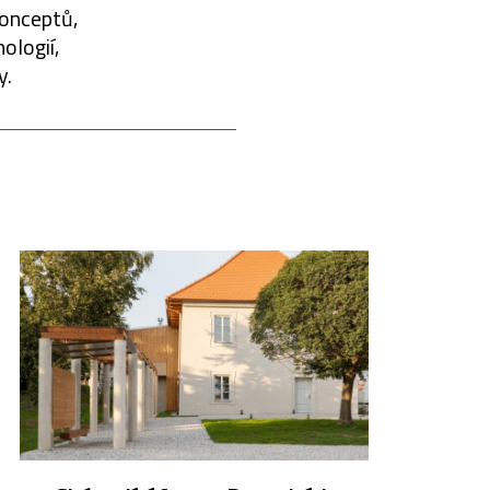
konceptů,
ologií,
y.