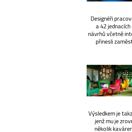
Designéři pracov
a 42 jednacích
návrhů včetně int
přinesli zaměs
Výsledkem je takz
jenž mu je zrov
několik kaváren,