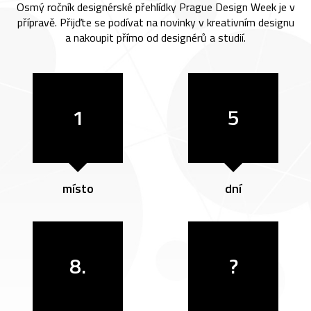
Osmý ročník designérské přehlídky Prague Design Week je v
přípravě. Přijďte se podívat na novinky v kreativním designu
a nakoupit přímo od designérů a studií.
1
5
místo
dní
8.
?