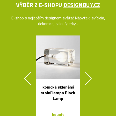
VÝBĚR Z E-SHOPU
DESIGNBUY.CZ
E-shop s nejlepším designem světa! Nábytek, svítidla,
dekorace, sklo, šperky...
Ikonická skleněná
Legendární r
stolní lampa Block
stolní lampi
Lamp
Dalú
koupit
koupit