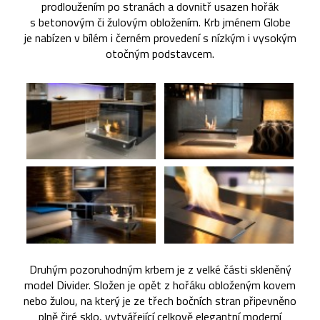
prodloužením po stranách a dovnitř usazen hořák
s betonovým či žulovým obložením. Krb jménem Globe
je nabízen v bílém i černém provedení s nízkým i vysokým
otočným podstavcem.
Druhým pozoruhodným krbem je z velké části skleněný
model Divider. Složen je opět z hořáku obloženým kovem
nebo žulou, na který je ze třech bočních stran připevněno
plně čiré sklo, vytvářející celkově elegantní moderní