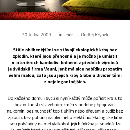
20. ledna 2009
interiér
Ondřej Krynek
Stále oblíbenějšími se stávají ekologické krby bez
zplodin, které jsou přenosné a je možno je umístit
v interiérech kamkoliv. Jedněmi z předních výrobců
je švédská firma Vauni, jenž má sice nabídku prozatím
velmi malou, zato jsou jejich krby Globe a Divider těmi
z nejelegantnějších.
Do každého domu i bytu si nyní každý může pořídit krb a to
bez nutnosti stavebních změn v podobě připojování
na komín, bez nutností topit uhlím nebo dřevem a tudíž bez
zplodin, bez pohonu na plyn nebo elektřinu. Ekologické krby
jsou poháněny na metylalkohol, jejich údržba je snadná, lze