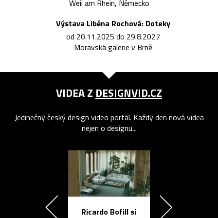
Weil am Rhein, Německo
Výstava Liběna Rochová: Doteky
od 20.11.2025 do 29.8.2027
Moravská galerie v Brně
VIDEA Z
DESIGNVID.CZ
Jedinečný český design video portál. Každý den nová videa
nejen o designu...
Ricardo Bofill si
Přichází ten