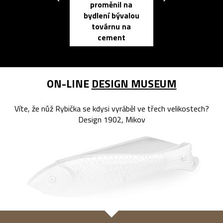
proměnil na
propracovan
bydlení bývalou
elektronic
továrnu na
zápisník
cement
reMarkable
ON-LINE
DESIGN MUSEUM
Víte, že nůž Rybička se kdysi vyráběl ve třech velikostech?
Design 1902, Mikov