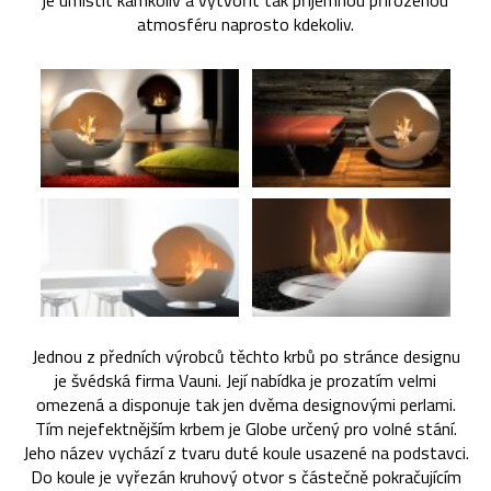
je umístit kamkoliv a vytvořit tak příjemnou přirozenou
atmosféru naprosto kdekoliv.
Jednou z předních výrobců těchto krbů po stránce designu
je švédská firma Vauni. Její nabídka je prozatím velmi
omezená a disponuje tak jen dvěma designovými perlami.
Tím nejefektnějším krbem je Globe určený pro volné stání.
Jeho název vychází z tvaru duté koule usazené na podstavci.
Do koule je vyřezán kruhový otvor s částečně pokračujícím