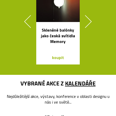
Skleněné balónky
Poctivé hlin
jako česká svítidla
věšáky Arro
Memory
černé a bí
koupit
koupit
VYBRANÉ AKCE Z
KALENDÁŘE
Nejdůležitější akce, výstavy, konference v oblasti designu u
nás i ve světě...