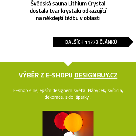
Švédská sauna Lithium Crystal
dostala tvar krystalu odkazující
na někdejší těžbu v oblasti
DALŠÍCH 11773 ČLÁNKŮ
VÝBĚR Z E-SHOPU
DESIGNBUY.CZ
E-shop s nejlepším designem světa! Nábytek, svítidla,
dekorace, sklo, šperky...