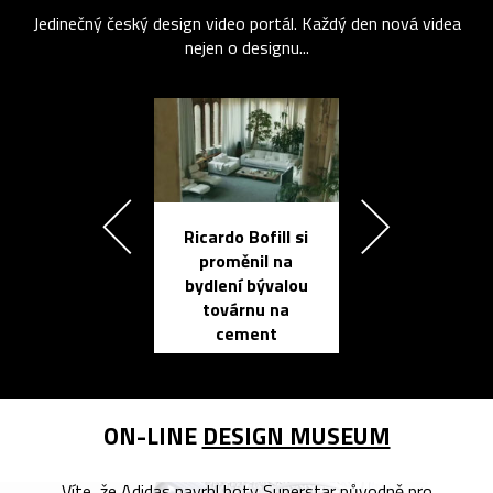
Jedinečný český design video portál. Každý den nová videa
nejen o designu...
Ricardo Bofill si
Přichází ten
proměnil na
propracovan
bydlení bývalou
elektronic
továrnu na
zápisník
cement
reMarkable
ON-LINE
DESIGN MUSEUM
Víte, že Adidas navrhl boty Superstar původně pro