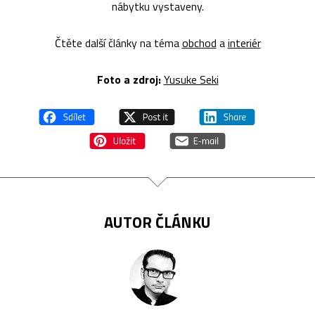
nábytku vystaveny.
Čtěte další články na téma
obchod
a
interiér
Foto a zdroj:
Yusuke Seki
AUTOR ČLÁNKU