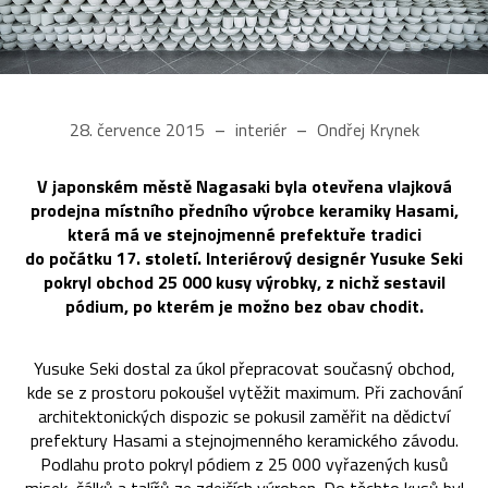
28. července 2015
interiér
Ondřej Krynek
V japonském městě Nagasaki byla otevřena vlajková
prodejna místního předního výrobce keramiky Hasami,
která má ve stejnojmenné prefektuře tradici
do počátku 17. století. Interiérový designér Yusuke Seki
pokryl obchod 25 000 kusy výrobky, z nichž sestavil
pódium, po kterém je možno bez obav chodit.
Yusuke Seki dostal za úkol přepracovat současný obchod,
kde se z prostoru pokoušel vytěžit maximum. Při zachování
architektonických dispozic se pokusil zaměřit na dědictví
prefektury Hasami a stejnojmenného keramického závodu.
Podlahu proto pokryl pódiem z 25 000 vyřazených kusů