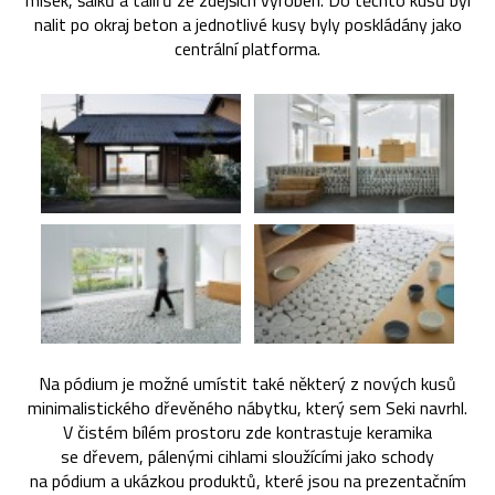
misek, šálků a talířů ze zdejších výroben. Do těchto kusů byl
nalit po okraj beton a jednotlivé kusy byly poskládány jako
centrální platforma.
Na pódium je možné umístit také některý z nových kusů
minimalistického dřevěného nábytku, který sem Seki navrhl.
V čistém bílém prostoru zde kontrastuje keramika
se dřevem, pálenými cihlami sloužícími jako schody
na pódium a ukázkou produktů, které jsou na prezentačním