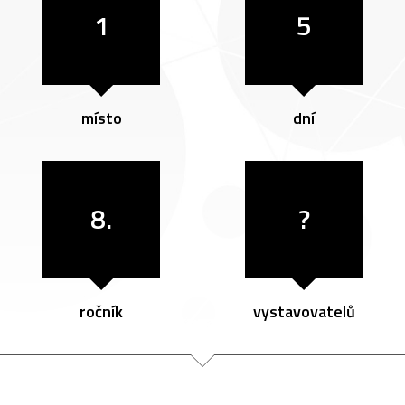
1
5
místo
dní
8.
?
ročník
vystavovatelů