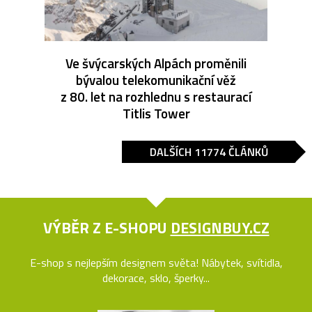
Ve švýcarských Alpách proměnili
bývalou telekomunikační věž
z 80. let na rozhlednu s restaurací
Titlis Tower
DALŠÍCH 11774 ČLÁNKŮ
VÝBĚR Z E-SHOPU
DESIGNBUY.CZ
E-shop s nejlepším designem světa! Nábytek, svítidla,
dekorace, sklo, šperky...