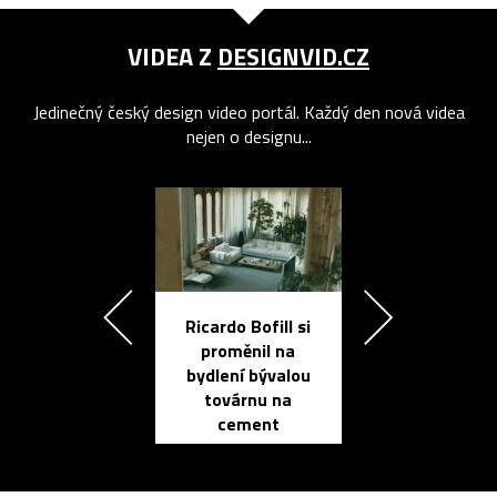
VIDEA Z
DESIGNVID.CZ
Jedinečný český design video portál. Každý den nová videa
nejen o designu...
Ricardo Bofill si
Přichází ten
proměnil na
propracovan
bydlení bývalou
elektronic
továrnu na
zápisník
cement
reMarkable