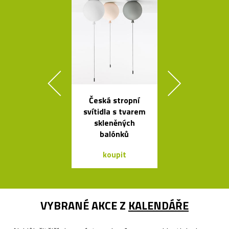
Česká stropní
Kolekce sto
svítidla s tvarem
stolků Mille
skleněných
od Bontempi
balónků
koupit
koupit
VYBRANÉ AKCE Z
KALENDÁŘE