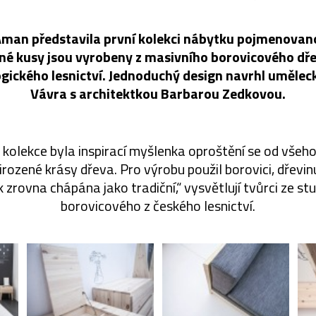
man představila první kolekci nábytku pojmenovano
lné kusy jsou vyrobeny z masivního borovicového dř
gického lesnictví. Jednoduchý design navrhl umělec
Vávra s architektkou Barbarou Zedkovou.
 kolekce byla inspirací myšlenka oproštění se od všeho
irozené krásy dřeva. Pro výrobu použil borovici, dřevinu
zrovna chápána jako tradiční,“ vysvětlují tvůrci ze st
borovicového z českého lesnictví.