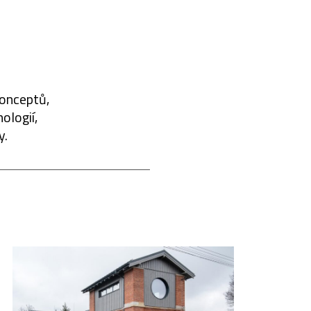
konceptů,
ologií,
y.