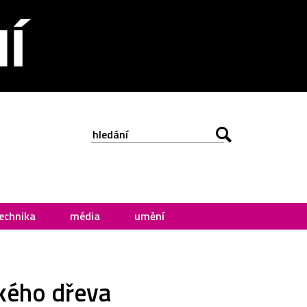
echnika
média
umění
ského dřeva