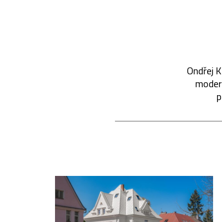
Ondřej K
modern
p