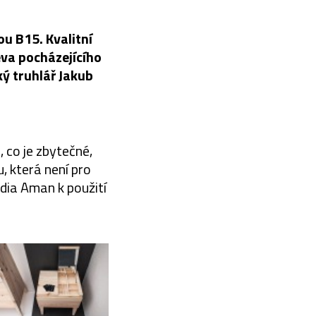
u B15. Kvalitní
eva pocházejícího
ký truhlář Jakub
, co je zbytečné,
, která není pro
udia Aman k použití