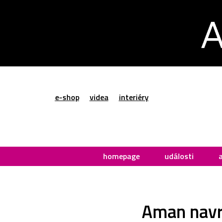
e-shop
videa
interiéry
homepage
události
Aman navrh