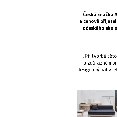
Česká značka A
a cenově přijate
z českého ekolo
„Při tvorbě této
a zdůraznění př
designový nábytek 