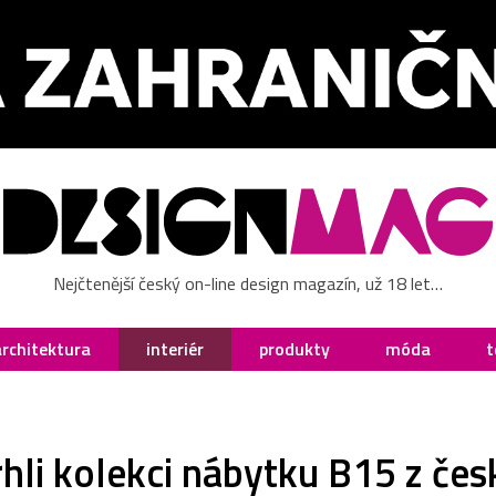
Nejčtenější český on-line design magazín, už 18 let…
architektura
interiér
produkty
móda
t
li kolekci nábytku B15 z če