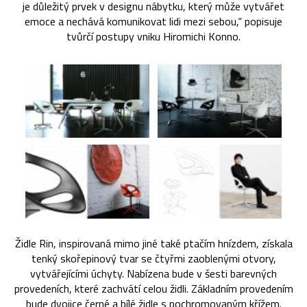
je důležitý prvek v designu nábytku, který může vytvářet
emoce a nechává komunikovat lidi mezi sebou,“ popisuje
tvůrčí postupy vniku Hiromichi Konno.
Židle Rin, inspirovaná mimo jiné také ptačím hnízdem, získala
tenký skořepinový tvar se čtyřmi zaoblenými otvory,
vytvářejícími úchyty. Nabízena bude v šesti barevných
provedeních, které zachvátí celou židli. Základním provedením
bude dvojice černé a bílé židle s pochromovaným křížem.