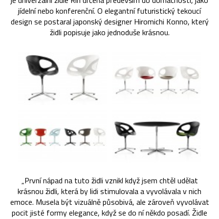
je univerzální židle Rin určená především do domácností, jako
jídelní nebo konferenční. O elegantní futuristický tekoucí
design se postaral japonský designer Hiromichi Konno, který
židli popisuje jako jednoduše krásnou.
„První nápad na tuto židli vznikl když jsem chtěl udělat
krásnou židli, která by lidi stimulovala a vyvolávala v nich
emoce. Musela být vizuálně působivá, ale zároveň vyvolávat
pocit jisté formy elegance, když se do ní někdo posadí. Židle