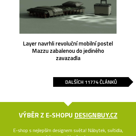
Layer navrhli revoluční mobilní postel
Mazzu zabalenou do jediného
zavazadla
DALŠÍCH 11774 ČLÁNKŮ
VÝBĚR Z E-SHOPU
DESIGNBUY.CZ
E-shop s nejlepším designem světa! Nábytek, svítidla,