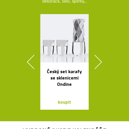
dekorace, sklo, šperky...
Český set karafy
Čalouněná ši
se sklenicemi
židle Kuga
Ondine
Bontempi C
koupit
koupit