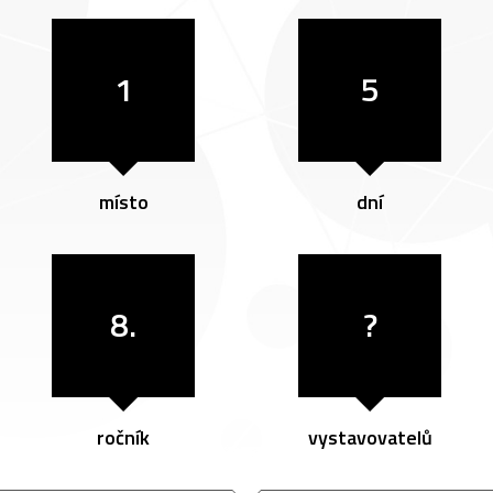
1
5
místo
dní
8.
?
ročník
vystavovatelů