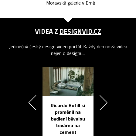
Moravská galerie v Brně
VIDEA Z
DESIGNVID.CZ
Jedinečný český design video portál. Každý den nová videa
nejen o designu...
Ricardo Bofill si
Přichází ten
proměnil na
propracovan
bydlení bývalou
elektronic
továrnu na
zápisník
cement
reMarkable