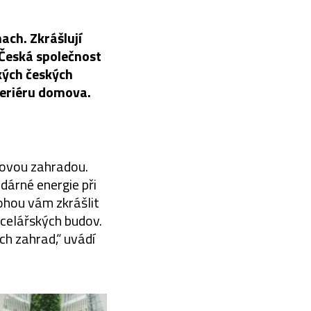
ach. Zkrášlují
. Česká společnost
kých českých
nteriéru domova.
dovou zahradou.
dárné energie při
ohou vám zkrášlit
celářských budov.
ch zahrad,“ uvádí