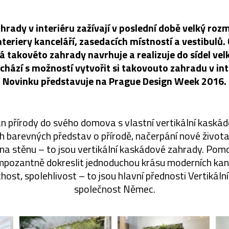
rady v interiéru zažívají v poslední době velký rozm
 interiery kanceláří, zasedacích místností a vestibulů
á takovéto zahrady navrhuje a realizuje do sídel vel
ichází s možností vytvořit si takovouto zahradu v i
Novinku představuje na Prague Design Week 2016.
n přírody do svého domova s vlastní vertikální kaská
 barevných představ o přírodě, načerpání nové života
a stěnu – to jsou vertikální kaskádové zahrady. Pom
impozantně dokreslit jednoduchou krásu moderních kan
host, spolehlivost – to jsou hlavní přednosti Vertikální
společnost Němec.