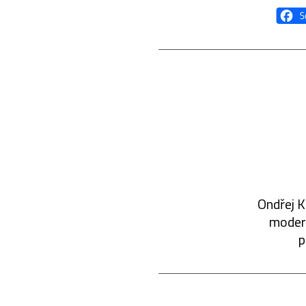
Ondřej K
modern
p