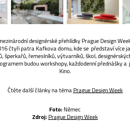
 mezinárodní designérské přehlídky Prague Design Wee
016 čtyři patra Kafkova domu, kde se představí více ja
 šperkařů, řemeslníků, výtvarníků, škol, designérských
gramem budou workshopy, každodenní přednášky a již
Kino.
Čtěte další články na téma
Prague Design Week
Foto:
Němec
Zdroj:
Prague Design Week