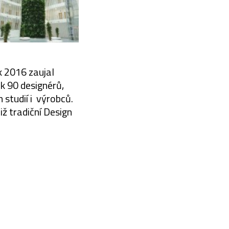
k 2016 zaujal
k 90 designérů,
 studií i výrobců.
 tradiční Design