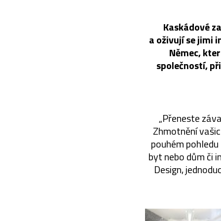
Kaskádové zah
a oživují se jimi
Němec, kter
společností, př
„Přeneste záva
Zhmotnění vašich
pouhém pohledu n
byt nebo dům či 
Design, jednoduc