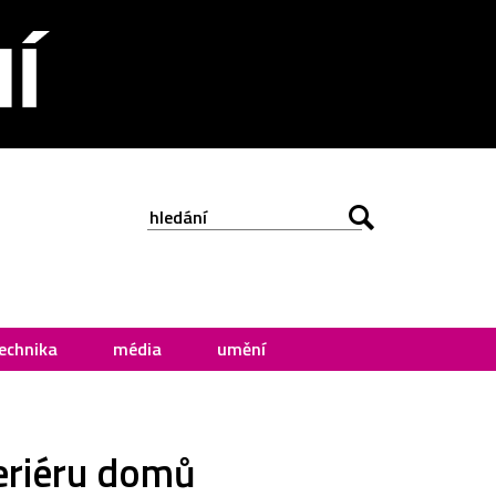
echnika
média
umění
eriéru domů