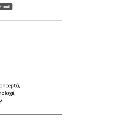
konceptů,
ologií,
y.