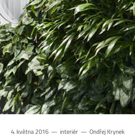
4. května 2016
––
interiér
––
Ondřej Krynek