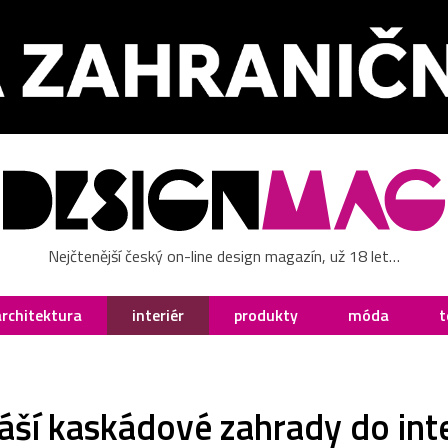
Nejčtenější český on-line design magazín, už 18 let…
architektura
interiér
produkty
móda
t
áší kaskádové zahrady do int