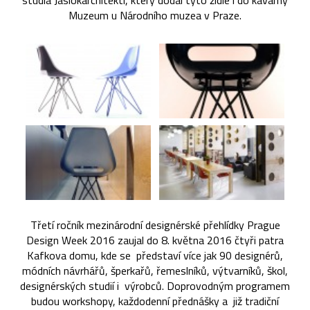
studia Jasiokarchitekti, který dodal tyto židle i do kavárny
Muzeum u Národního muzea v Praze.
Třetí ročník mezinárodní designérské přehlídky Prague
Design Week 2016 zaujal do 8. května 2016 čtyři patra
Kafkova domu, kde se představí více jak 90 designérů,
módních návrhářů, šperkařů, řemeslníků, výtvarníků, škol,
designérských studií i výrobců. Doprovodným programem
budou workshopy, každodenní přednášky a již tradiční