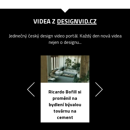
VIDEA Z
DESIGNVID.CZ
Jedinečný český design video portál. Každý den nová videa
nejen o designu...
Ricardo Bofill si
Přichází ten
proměnil na
propracovan
bydlení bývalou
elektronic
továrnu na
zápisník
cement
reMarkable