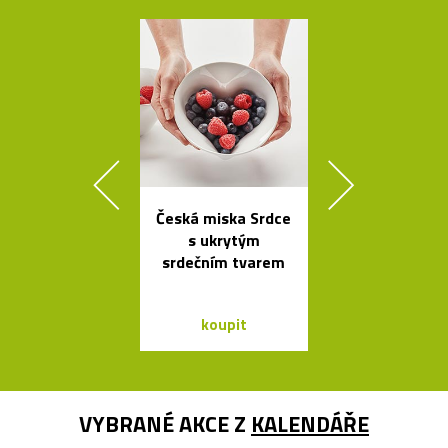
Česká miska Srdce
Česká závě
s ukrytým
svítidla Sha
srdečním tvarem
ze skla a dř
koupit
koupit
VYBRANÉ AKCE Z
KALENDÁŘE