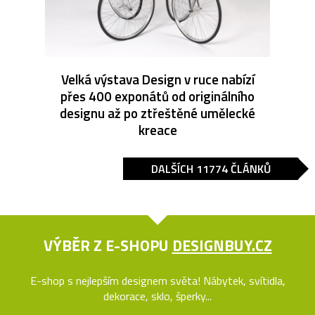
Velká výstava Design v ruce nabízí
přes 400 exponátů od originálního
designu až po ztřeštěné umělecké
kreace
DALŠÍCH 11774 ČLÁNKŮ
VÝBĚR Z E-SHOPU
DESIGNBUY.CZ
E-shop s nejlepším designem světa! Nábytek, svítidla,
dekorace, sklo, šperky...