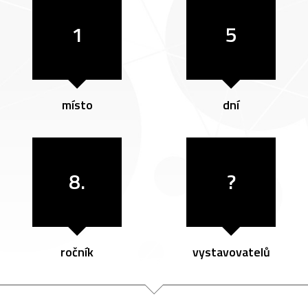
1
5
místo
dní
8.
?
ročník
vystavovatelů