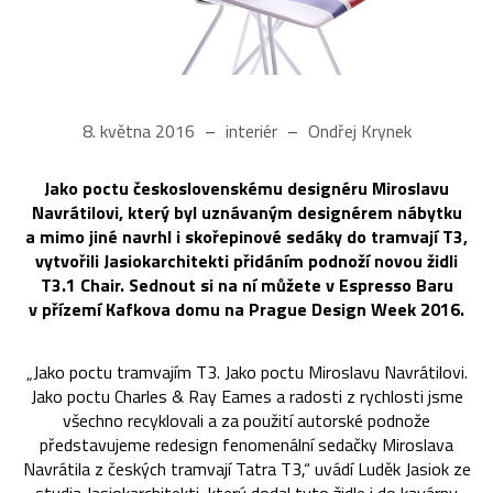
8. května 2016
interiér
Ondřej Krynek
Jako poctu československému designéru Miroslavu
Navrátilovi, který byl uznávaným designérem nábytku
a mimo jiné navrhl i skořepinové sedáky do tramvají T3,
vytvořili Jasiokarchitekti přidáním podnoží novou židli
T3.1 Chair. Sednout si na ní můžete v Espresso Baru
v přízemí Kafkova domu na Prague Design Week 2016.
„Jako poctu tramvajím T3. Jako poctu Miroslavu Navrátilovi.
Jako poctu Charles & Ray Eames a radosti z rychlosti jsme
všechno recyklovali a za použití autorské podnože
představujeme redesign fenomenální sedačky Miroslava
Navrátila z českých tramvají Tatra T3,“ uvádí Luděk Jasiok ze