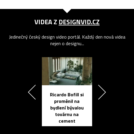
VIDEA Z
DESIGNVID.CZ
Jedinečný český design video portál. Každý den nová videa
nejen o designu...
Ricardo Bofill si
Přichází ten
proměnil na
propracovan
bydlení bývalou
elektronic
továrnu na
zápisník
cement
reMarkable