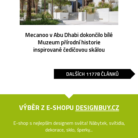
Mecanoo v Abu Dhabi dokončilo bílé
Muzeum přírodní historie
inspirované čedičovou skálou
DALŠÍCH 11778 ČLÁNKŮ
VÝBĚR Z E-SHOPU
DESIGNBUY.CZ
E-shop s nejlepším designem světa! Nábytek, svítidla,
dekorace, sklo, šperky...