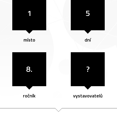
1
5
místo
dní
8.
?
ročník
vystavovatelů