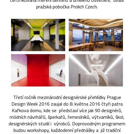
certifikovaná měření denního a umělého osvětlení,“ uvádí
pražská pobočka Prolich Czech.
Třetí ročník mezinárodní designérské přehlídky Prague
Design Week 2016 zaujal do 8. května 2016 čtyři patra
Kafkova domu, kde se představí více jak 90 designérů,
módních návrhářů, šperkařů, řemeslníků, výtvarníků, škol,
designérských studií i výrobců. Doprovodným programem
budou workshopy, každodenní přednášky a již tradiční