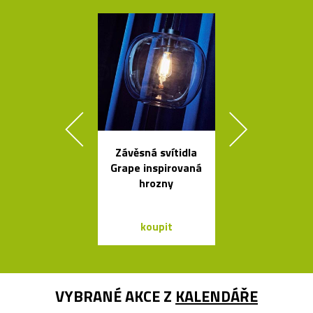
Závěsná svítidla
Nezávadné l
Grape inspirovaná
na vodu od K
hrozny
Rashida
koupit
koupit
VYBRANÉ AKCE Z
KALENDÁŘE