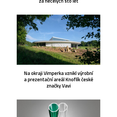
za necelých sto let
Na okraji Vimperka vznikl výrobní
a prezentační areál Knoflík české
značky Vavi