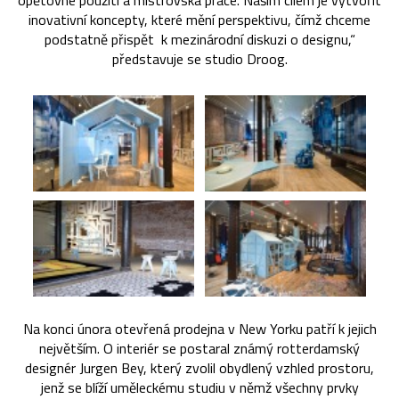
opětovné použití a mistrovská práce. Naším cílem je vytvořit
inovativní koncepty, které mění perspektivu, čímž chceme
podstatně přispět k mezinárodní diskuzi o designu,“
představuje se studio Droog.
Na konci února otevřená prodejna v New Yorku patří k jejich
největším. O interiér se postaral známý rotterdamský
designér Jurgen Bey, který zvolil obydlený vzhled prostoru,
jenž se blíží uměleckému studiu v němž všechny prvky