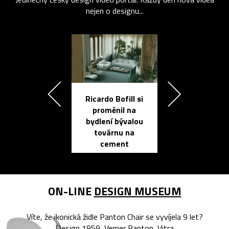
nejen o designu...
Ricardo Bofill si
Přichází ten
proměnil na
propracovan
bydlení bývalou
elektronic
továrnu na
zápisník
cement
reMarkable
ON-LINE
DESIGN MUSEUM
Víte, že ikonická židle Panton Chair se vyvíjela 9 let?
Design 1959, Verner Panton, Vitra