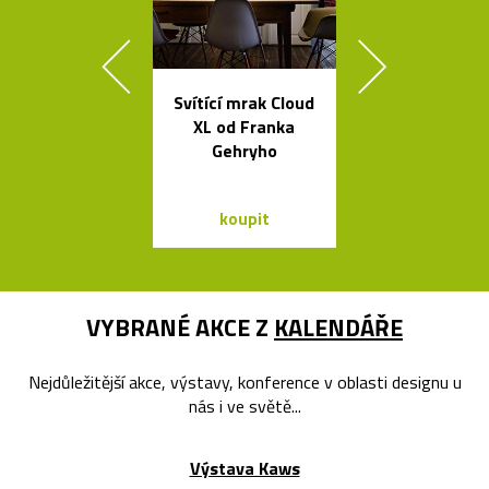
Svítící mrak Cloud
Česká miska 
XL od Franka
s ukrytý
Gehryho
srdečním tv
koupit
koupit
VYBRANÉ AKCE Z
KALENDÁŘE
Nejdůležitější akce, výstavy, konference v oblasti designu u
nás i ve světě...
Výstava Kaws