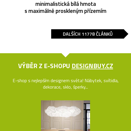
minimalistická bílá hmota
s maximálně proskleným přízemím
DALŠÍCH 11778 ČLÁNKŮ
VÝBĚR Z E-SHOPU
DESIGNBUY.CZ
E-shop s nejlepším designem světa! Nábytek, svítidla,
dekorace, sklo, šperky...