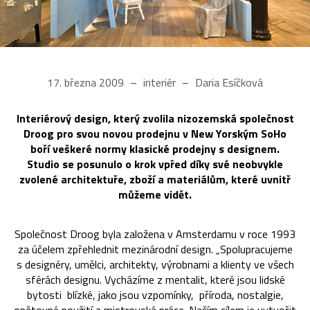
17. března 2009
interiér
Daria Esíčková
Interiérový design, který zvolila nizozemská společnost
Droog pro svou novou prodejnu v New Yorským SoHo
boří veškeré normy klasické prodejny s designem.
Studio se posunulo o krok vpřed díky své neobvykle
zvolené architektuře, zboží a materiálům, které uvnitř
můžeme vidět.
Společnost Droog byla založena v Amsterdamu v roce 1993
za účelem zpřehlednit mezinárodní design. „Spolupracujeme
s designéry, umělci, architekty, výrobnami a klienty ve všech
sférách designu. Vycházíme z mentalit, které jsou lidské
bytosti blízké, jako jsou vzpomínky, příroda, nostalgie,