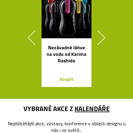
Nezávadné láhve
Čeští sklen
na vodu od Karima
ptáci jako sví
Rashida
Night Bir
koupit
koupit
VYBRANÉ AKCE Z
KALENDÁŘE
Nejdůležitější akce, výstavy, konference v oblasti designu u
nás i ve světě...