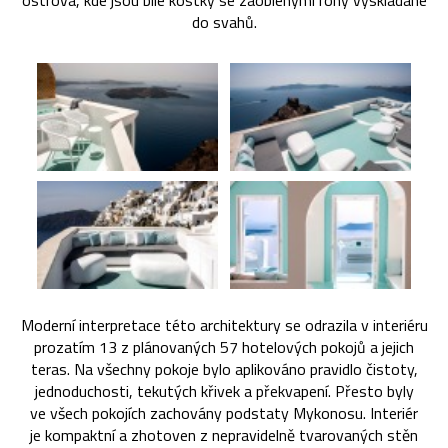
ostrova, kde jsou bílé kostky se zaoblenými rohy vyskládané
do svahů.
Moderní interpretace této architektury se odrazila v interiéru
prozatím 13 z plánovaných 57 hotelových pokojů a jejich
teras. Na všechny pokoje bylo aplikováno pravidlo čistoty,
jednoduchosti, tekutých křivek a překvapení. Přesto byly
ve všech pokojích zachovány podstaty Mykonosu. Interiér
je kompaktní a zhotoven z nepravidelně tvarovaných stěn