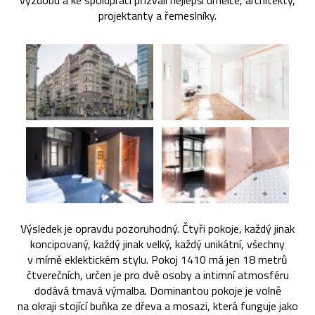
výzdobu a ke spolupráci přizvali nejlepší umělce, architekty,
projektanty a řemeslníky.
Výsledek je opravdu pozoruhodný. Čtyři pokoje, každý jinak
koncipovaný, každý jinak velký, každý unikátní, všechny
v mírně eklektickém stylu. Pokoj 1410 má jen 18 metrů
čtverečních, určen je pro dvě osoby a intimní atmosféru
dodává tmavá výmalba. Dominantou pokoje je volně
na okraji stojící buňka ze dřeva a mosazi, která funguje jako