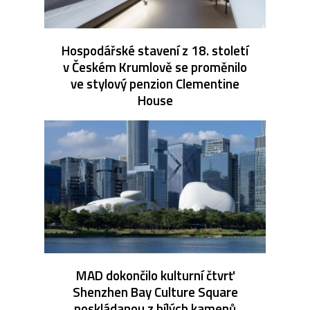
Hospodářské stavení z 18. století
v Českém Krumlově se proměnilo
ve stylový penzion Clementine
House
MAD dokončilo kulturní čtvrť
Shenzhen Bay Culture Square
poskládanou z bílých kamenů