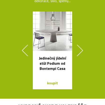
dekorace, sklo, šperky...
Jedinečný jídelní
Ikonická la
stůl Podium od
Tizio od Ric
Bontempi Casa
Sappera
koupit
koupit