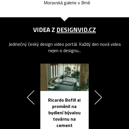
Moravská galerie v Brně
VIDEA Z
DESIGNVID.CZ
Jedinečný český design video portál. Každý den nová videa
nejen o designu...
Ricardo Bofill si
Přichází ten
proměnil na
propracovan
bydlení bývalou
elektronic
továrnu na
zápisník
cement
reMarkable