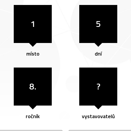
1
5
místo
dní
8.
?
ročník
vystavovatelů