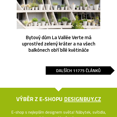
Bytový dům La Vallée Verte má
uprostřed zelený kráter a na všech
balkónech obří bílé květináče
DALŠÍCH 11775 ČLÁNKŮ
VÝBĚR Z E-SHOPU
DESIGNBUY.CZ
E-shop s nejlepším designem světa! Nábytek, svítidla,