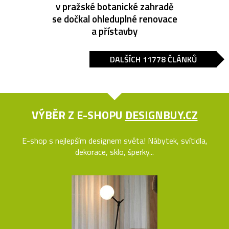
v pražské botanické zahradě
se dočkal ohleduplné renovace
a přístavby
DALŠÍCH 11778 ČLÁNKŮ
VÝBĚR Z E-SHOPU
DESIGNBUY.CZ
E-shop s nejlepším designem světa! Nábytek, svítidla,
dekorace, sklo, šperky...