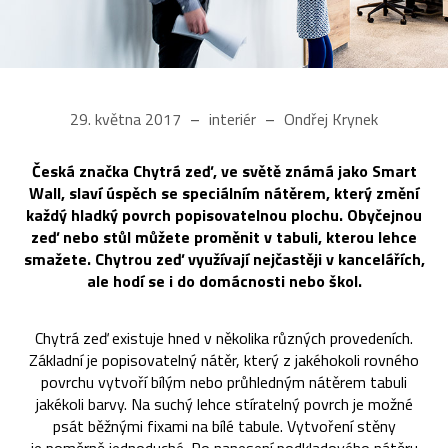
29. května 2017
interiér
Ondřej Krynek
Česká značka Chytrá zeď, ve světě známá jako Smart
Wall, slaví úspěch se speciálním nátěrem, který změní
každý hladký povrch popisovatelnou plochu. Obyčejnou
zeď nebo stůl můžete proměnit v tabuli, kterou lehce
smažete. Chytrou zeď využívají nejčastěji v kancelářích,
ale hodí se i do domácnosti nebo škol.
Chytrá zeď existuje hned v několika různých provedeních.
Základní je popisovatelný nátěr, který z jakéhokoli rovného
povrchu vytvoří bílým nebo průhledným nátěrem tabuli
jakékoli barvy. Na suchý lehce stíratelný povrch je možné
psát běžnými fixami na bílé tabule. Vytvoření stěny