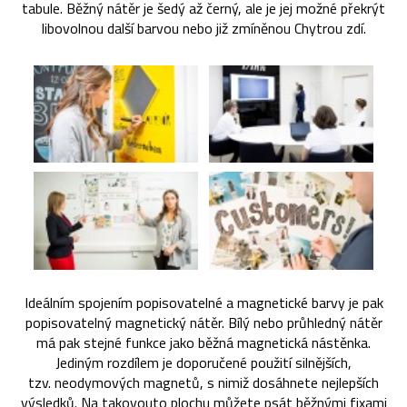
tabule. Běžný nátěr je šedý až černý, ale je jej možné překrýt
libovolnou další barvou nebo již zmíněnou Chytrou zdí.
Ideálním spojením popisovatelné a magnetické barvy je pak
popisovatelný magnetický nátěr. Bílý nebo průhledný nátěr
má pak stejné funkce jako běžná magnetická nástěnka.
Jediným rozdílem je doporučené použití silnějších,
tzv. neodymových magnetů, s nimiž dosáhnete nejlepších
výsledků. Na takovouto plochu můžete psát běžnými fixami