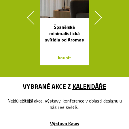
Španělská
Kolekce sto
minimalistická
stolků Mille
svítidla od Aromas
od Bontempi
koupit
koupit
VYBRANÉ AKCE Z
KALENDÁŘE
Nejdůležitější akce, výstavy, konference v oblasti designu u
nás i ve světě...
Výstava Kaws