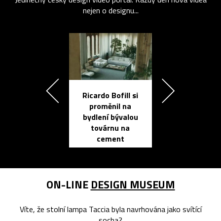
nejen o designu...
Ricardo Bofill si
Přichází ten
proměnil na
propracovan
bydlení bývalou
elektronic
továrnu na
zápisník
cement
reMarkable
ON-LINE
DESIGN MUSEUM
Víte, že stolní lampa Taccia byla navrhována jako svítící
socha?