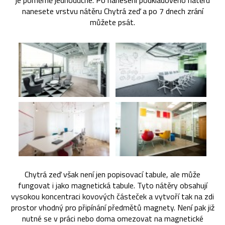
je poměrně jednoduché. Po nanesení podkladového nátěru
nanesete vrstvu nátěru Chytrá zeď a po 7 dnech zrání
můžete psát.
Chytrá zeď však není jen popisovací tabule, ale může
fungovat i jako magnetická tabule. Tyto nátěry obsahují
vysokou koncentraci kovových částeček a vytvoří tak na zdi
prostor vhodný pro připínání předmětů magnety. Není pak již
nutné se v práci nebo doma omezovat na magnetické